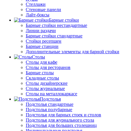
Стеллажи
Стеновые панели
Лайт-боксы
Барные стойки
Барные стойки нестандартные
Линии раздачи
Барные стойки стандартные
Стойки ресепшен
Барные станции
Дополнительные элементы для барной стойки
Столы
Столы для кафе
Столы для ресторанов
Барные столы
Складные столы
Столы дизайнерские
Столы журнальные
Столы на металлокаркасе
Подстолья
Подстолья стандартные
Подстолья полубарные
Подстолья для барных стоек и столов
Подстолья для журнального стола
Подстолья для больших столешниц
Индивидуальные подстолья