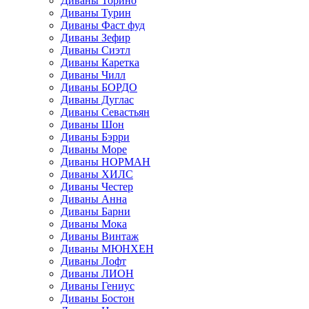
Диваны Торино
Диваны Турин
Диваны Фаст фуд
Диваны Зефир
Диваны Сиэтл
Диваны Каретка
Диваны Чилл
Диваны БОРДО
Диваны Дуглас
Диваны Севастьян
Диваны Шон
Диваны Бэрри
Диваны Море
Диваны НОРМАН
Диваны ХИЛС
Диваны Честер
Диваны Анна
Диваны Барни
Диваны Мока
Диваны Винтаж
Диваны МЮНХЕН
Диваны Лофт
Диваны ЛИОН
Диваны Гениус
Диваны Бостон