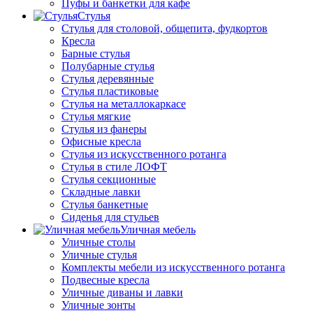
Пуфы и банкетки для кафе
Стулья
Стулья для столовой, общепита, фудкортов
Кресла
Барные стулья
Полубарные стулья
Стулья деревянные
Стулья пластиковые
Стулья на металлокаркасе
Стулья мягкие
Стулья из фанеры
Офисные кресла
Стулья из искусственного ротанга
Стулья в стиле ЛОФТ
Стулья секционные
Складные лавки
Стулья банкетные
Сиденья для стульев
Уличная мебель
Уличные столы
Уличные стулья
Комплекты мебели из искусственного ротанга
Подвесные кресла
Уличные диваны и лавки
Уличные зонты