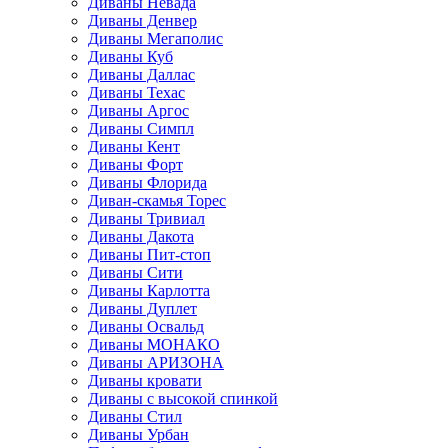
Диваны Невада
Диваны Денвер
Диваны Мегаполис
Диваны Куб
Диваны Даллас
Диваны Техас
Диваны Аргос
Диваны Симпл
Диваны Кент
Диваны Форт
Диваны Флорида
Диван-скамья Торес
Диваны Тривиал
Диваны Дакота
Диваны Пит-стоп
Диваны Сити
Диваны Карлотта
Диваны Дуплет
Диваны Освальд
Диваны МОНАКО
Диваны АРИЗОНА
Диваны кровати
Диваны с высокой спинкой
Диваны Стил
Диваны Урбан