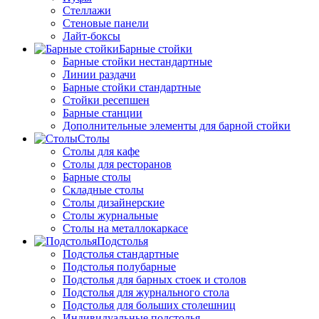
Стеллажи
Стеновые панели
Лайт-боксы
Барные стойки
Барные стойки нестандартные
Линии раздачи
Барные стойки стандартные
Стойки ресепшен
Барные станции
Дополнительные элементы для барной стойки
Столы
Столы для кафе
Столы для ресторанов
Барные столы
Складные столы
Столы дизайнерские
Столы журнальные
Столы на металлокаркасе
Подстолья
Подстолья стандартные
Подстолья полубарные
Подстолья для барных стоек и столов
Подстолья для журнального стола
Подстолья для больших столешниц
Индивидуальные подстолья