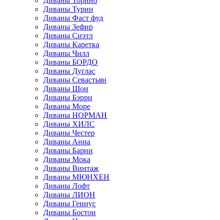
Диваны Торино
Диваны Турин
Диваны Фаст фуд
Диваны Зефир
Диваны Сиэтл
Диваны Каретка
Диваны Чилл
Диваны БОРДО
Диваны Дуглас
Диваны Севастьян
Диваны Шон
Диваны Бэрри
Диваны Море
Диваны НОРМАН
Диваны ХИЛС
Диваны Честер
Диваны Анна
Диваны Барни
Диваны Мока
Диваны Винтаж
Диваны МЮНХЕН
Диваны Лофт
Диваны ЛИОН
Диваны Гениус
Диваны Бостон