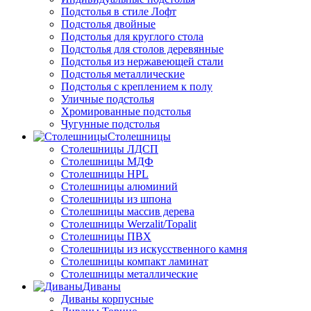
Подстолья в стиле Лофт
Подстолья двойные
Подстолья для круглого стола
Подстолья для столов деревянные
Подстолья из нержавеющей стали
Подстолья металлические
Подстолья с креплением к полу
Уличные подстолья
Хромированные подстолья
Чугунные подстолья
Столешницы
Столешницы ЛДСП
Столешницы МДФ
Столешницы HPL
Столешницы алюминий
Столешницы из шпона
Столешницы массив дерева
Столешницы Werzalit/Topalit
Столешницы ПВХ
Столешницы из искусственного камня
Столешницы компакт ламинат
Столешницы металлические
Диваны
Диваны корпусные