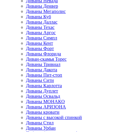
Диваны Невада
Диваны Денвер
Диваны Мегаполис
Диваны Куб
Диваны Даллас
Диваны Техас
Диваны Аргос
Диваны Симпл
Диваны Кент
Диваны Форт
Диваны Флорида
Диван-скамья Торес
Диваны Тривиал
Диваны Дакота
Диваны Пит-стоп
Диваны Сити
Диваны Карлотта
Диваны Дуплет
Диваны Освальд
Диваны МОНАКО
Диваны АРИЗОНА
Диваны кровати
Диваны с высокой спинкой
Диваны Стил
Диваны Урбан