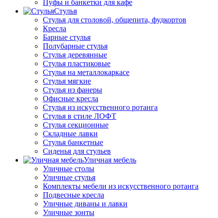
Пуфы и банкетки для кафе
Стулья
Стулья для столовой, общепита, фудкортов
Кресла
Барные стулья
Полубарные стулья
Стулья деревянные
Стулья пластиковые
Стулья на металлокаркасе
Стулья мягкие
Стулья из фанеры
Офисные кресла
Стулья из искусственного ротанга
Стулья в стиле ЛОФТ
Стулья секционные
Складные лавки
Стулья банкетные
Сиденья для стульев
Уличная мебель
Уличные столы
Уличные стулья
Комплекты мебели из искусственного ротанга
Подвесные кресла
Уличные диваны и лавки
Уличные зонты