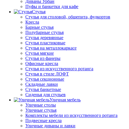
Диваны Урбан
Пуфы и банкетки для кафе
Стулья
Стулья для столовой, общепита, фудкортов
Кресла
Барные стулья
Полубарные стулья
Стулья деревянные
Стулья пластиковые
Стулья на металлокаркасе
Стулья мягкие
Стулья из фанеры
Офисные кресла
Стулья из искусственного ротанга
Стулья в стиле ЛОФТ
Стулья секционные
Складные лавки
Стулья банкетные
Сиденья для стульев
Уличная мебель
Уличные столы
Уличные стулья
Комплекты мебели из искусственного ротанга
Подвесные кресла
Уличные диваны и лавки