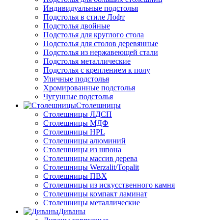
Индивидуальные подстолья
Подстолья в стиле Лофт
Подстолья двойные
Подстолья для круглого стола
Подстолья для столов деревянные
Подстолья из нержавеющей стали
Подстолья металлические
Подстолья с креплением к полу
Уличные подстолья
Хромированные подстолья
Чугунные подстолья
Столешницы
Столешницы ЛДСП
Столешницы МДФ
Столешницы HPL
Столешницы алюминий
Столешницы из шпона
Столешницы массив дерева
Столешницы Werzalit/Topalit
Столешницы ПВХ
Столешницы из искусственного камня
Столешницы компакт ламинат
Столешницы металлические
Диваны