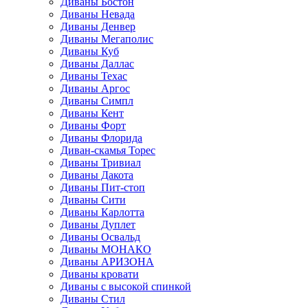
Диваны Бостон
Диваны Невада
Диваны Денвер
Диваны Мегаполис
Диваны Куб
Диваны Даллас
Диваны Техас
Диваны Аргос
Диваны Симпл
Диваны Кент
Диваны Форт
Диваны Флорида
Диван-скамья Торес
Диваны Тривиал
Диваны Дакота
Диваны Пит-стоп
Диваны Сити
Диваны Карлотта
Диваны Дуплет
Диваны Освальд
Диваны МОНАКО
Диваны АРИЗОНА
Диваны кровати
Диваны с высокой спинкой
Диваны Стил