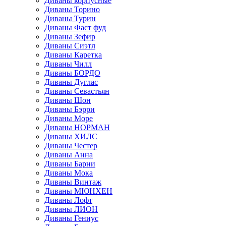
Диваны корпусные
Диваны Торино
Диваны Турин
Диваны Фаст фуд
Диваны Зефир
Диваны Сиэтл
Диваны Каретка
Диваны Чилл
Диваны БОРДО
Диваны Дуглас
Диваны Севастьян
Диваны Шон
Диваны Бэрри
Диваны Море
Диваны НОРМАН
Диваны ХИЛС
Диваны Честер
Диваны Анна
Диваны Барни
Диваны Мока
Диваны Винтаж
Диваны МЮНХЕН
Диваны Лофт
Диваны ЛИОН
Диваны Гениус