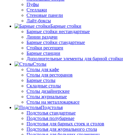
Пуфы
Стеллажи
Стеновые панели
Лайт-боксы
Барные стойки
Барные стойки нестандартные
Линии раздачи
Барные стойки стандартные
Стойки ресепшен
Барные станции
Дополнительные элементы для барной стойки
Столы
Столы для кафе
Столы для ресторанов
Барные столы
Складные столы
Столы дизайнерские
Столы журнальные
Столы на металлокаркасе
Подстолья
Подстолья стандартные
Подстолья полубарные
Подстолья для барных стоек и столов
Подстолья для журнального стола
Подстолья для больших столешниц