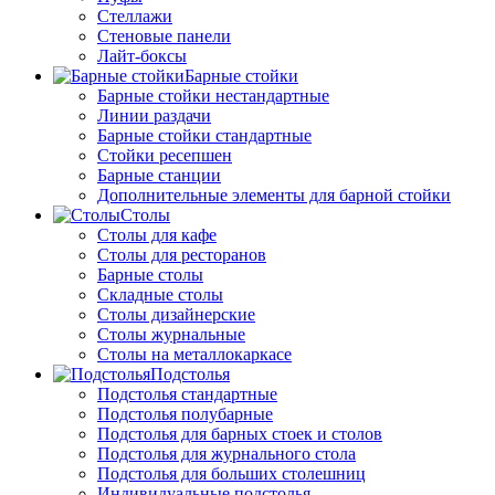
Стеллажи
Стеновые панели
Лайт-боксы
Барные стойки
Барные стойки нестандартные
Линии раздачи
Барные стойки стандартные
Стойки ресепшен
Барные станции
Дополнительные элементы для барной стойки
Столы
Столы для кафе
Столы для ресторанов
Барные столы
Складные столы
Столы дизайнерские
Столы журнальные
Столы на металлокаркасе
Подстолья
Подстолья стандартные
Подстолья полубарные
Подстолья для барных стоек и столов
Подстолья для журнального стола
Подстолья для больших столешниц
Индивидуальные подстолья