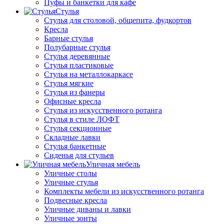
Пуфы и банкетки для кафе
Стулья
Стулья для столовой, общепита, фудкортов
Кресла
Барные стулья
Полубарные стулья
Стулья деревянные
Стулья пластиковые
Стулья на металлокаркасе
Стулья мягкие
Стулья из фанеры
Офисные кресла
Стулья из искусственного ротанга
Стулья в стиле ЛОФТ
Стулья секционные
Складные лавки
Стулья банкетные
Сиденья для стульев
Уличная мебель
Уличные столы
Уличные стулья
Комплекты мебели из искусственного ротанга
Подвесные кресла
Уличные диваны и лавки
Уличные зонты