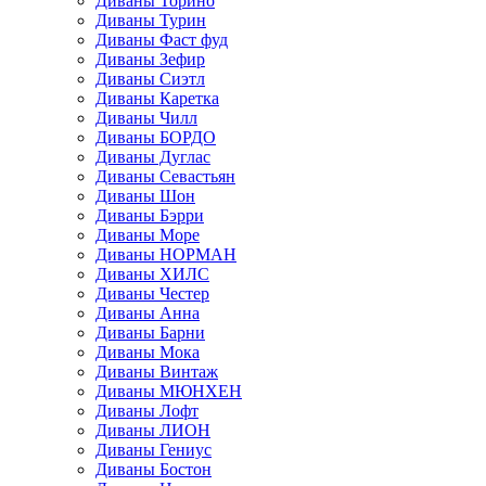
Диваны Торино
Диваны Турин
Диваны Фаст фуд
Диваны Зефир
Диваны Сиэтл
Диваны Каретка
Диваны Чилл
Диваны БОРДО
Диваны Дуглас
Диваны Севастьян
Диваны Шон
Диваны Бэрри
Диваны Море
Диваны НОРМАН
Диваны ХИЛС
Диваны Честер
Диваны Анна
Диваны Барни
Диваны Мока
Диваны Винтаж
Диваны МЮНХЕН
Диваны Лофт
Диваны ЛИОН
Диваны Гениус
Диваны Бостон