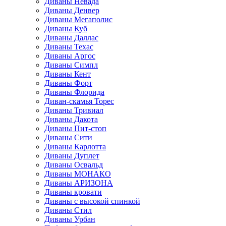
Диваны Невада
Диваны Денвер
Диваны Мегаполис
Диваны Куб
Диваны Даллас
Диваны Техас
Диваны Аргос
Диваны Симпл
Диваны Кент
Диваны Форт
Диваны Флорида
Диван-скамья Торес
Диваны Тривиал
Диваны Дакота
Диваны Пит-стоп
Диваны Сити
Диваны Карлотта
Диваны Дуплет
Диваны Освальд
Диваны МОНАКО
Диваны АРИЗОНА
Диваны кровати
Диваны с высокой спинкой
Диваны Стил
Диваны Урбан