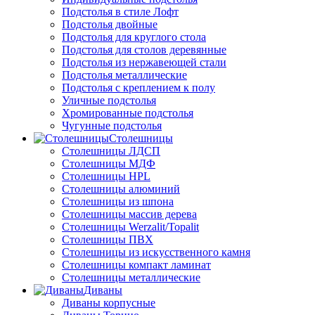
Подстолья в стиле Лофт
Подстолья двойные
Подстолья для круглого стола
Подстолья для столов деревянные
Подстолья из нержавеющей стали
Подстолья металлические
Подстолья с креплением к полу
Уличные подстолья
Хромированные подстолья
Чугунные подстолья
Столешницы
Столешницы ЛДСП
Столешницы МДФ
Столешницы HPL
Столешницы алюминий
Столешницы из шпона
Столешницы массив дерева
Столешницы Werzalit/Topalit
Столешницы ПВХ
Столешницы из искусственного камня
Столешницы компакт ламинат
Столешницы металлические
Диваны
Диваны корпусные