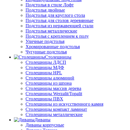
Подстолья в стиле Лофт
Подстолья двойные
Подстолья для круглого стола
Подстолья для столов деревянные
Подстолья из нержавеющей стали
Подстолья металлические
Подстолья с креплением к полу
Уличные подстолья
Хромированные подстолья
Чугунные подстолья
Столешницы
Столешницы ЛДСП
Столешницы МДФ
Столешницы HPL
Столешницы алюминий
Столешницы из шпона
Столешницы массив дерева
Столешницы Werzalit/Topalit
Столешницы ПВХ
Столешницы из искусственного камня
Столешницы компакт ламинат
Столешницы металлические
Диваны
Диваны корпусные