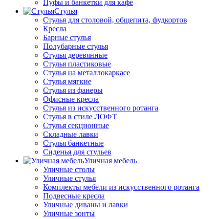
Пуфы и банкетки для кафе
Стулья
Стулья для столовой, общепита, фудкортов
Кресла
Барные стулья
Полубарные стулья
Стулья деревянные
Стулья пластиковые
Стулья на металлокаркасе
Стулья мягкие
Стулья из фанеры
Офисные кресла
Стулья из искусственного ротанга
Стулья в стиле ЛОФТ
Стулья секционные
Складные лавки
Стулья банкетные
Сиденья для стульев
Уличная мебель
Уличные столы
Уличные стулья
Комплекты мебели из искусственного ротанга
Подвесные кресла
Уличные диваны и лавки
Уличные зонты