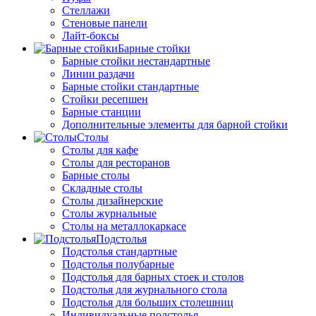
Стеллажи
Стеновые панели
Лайт-боксы
Барные стойки
Барные стойки нестандартные
Линии раздачи
Барные стойки стандартные
Стойки ресепшен
Барные станции
Дополнительные элементы для барной стойки
Столы
Столы для кафе
Столы для ресторанов
Барные столы
Складные столы
Столы дизайнерские
Столы журнальные
Столы на металлокаркасе
Подстолья
Подстолья стандартные
Подстолья полубарные
Подстолья для барных стоек и столов
Подстолья для журнального стола
Подстолья для больших столешниц
Индивидуальные подстолья