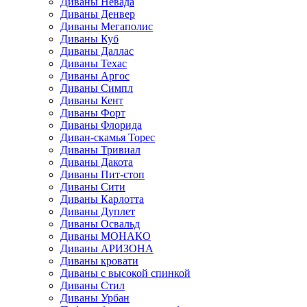
Диваны Невада
Диваны Денвер
Диваны Мегаполис
Диваны Куб
Диваны Даллас
Диваны Техас
Диваны Аргос
Диваны Симпл
Диваны Кент
Диваны Форт
Диваны Флорида
Диван-скамья Торес
Диваны Тривиал
Диваны Дакота
Диваны Пит-стоп
Диваны Сити
Диваны Карлотта
Диваны Дуплет
Диваны Освальд
Диваны МОНАКО
Диваны АРИЗОНА
Диваны кровати
Диваны с высокой спинкой
Диваны Стил
Диваны Урбан