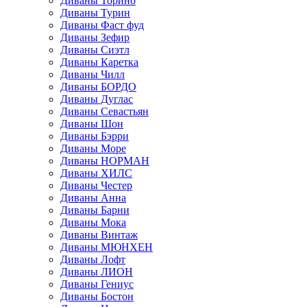
Диваны Торино
Диваны Турин
Диваны Фаст фуд
Диваны Зефир
Диваны Сиэтл
Диваны Каретка
Диваны Чилл
Диваны БОРДО
Диваны Дуглас
Диваны Севастьян
Диваны Шон
Диваны Бэрри
Диваны Море
Диваны НОРМАН
Диваны ХИЛС
Диваны Честер
Диваны Анна
Диваны Барни
Диваны Мока
Диваны Винтаж
Диваны МЮНХЕН
Диваны Лофт
Диваны ЛИОН
Диваны Гениус
Диваны Бостон