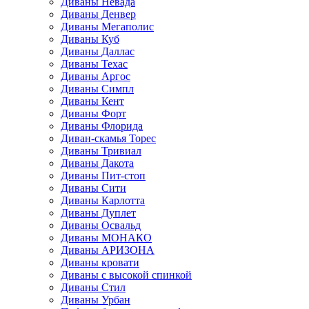
Диваны Невада
Диваны Денвер
Диваны Мегаполис
Диваны Куб
Диваны Даллас
Диваны Техас
Диваны Аргос
Диваны Симпл
Диваны Кент
Диваны Форт
Диваны Флорида
Диван-скамья Торес
Диваны Тривиал
Диваны Дакота
Диваны Пит-стоп
Диваны Сити
Диваны Карлотта
Диваны Дуплет
Диваны Освальд
Диваны МОНАКО
Диваны АРИЗОНА
Диваны кровати
Диваны с высокой спинкой
Диваны Стил
Диваны Урбан