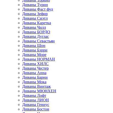
Диваны Торино
Диваны Турин
Диваны Фаст фуд
Диваны Зефир
Диваны Сиэтл
Диваны Каретка
Диваны Чилл
Диваны БОРДО
Диваны Дуглас
Диваны Севастьян
Диваны Шон
Диваны Бэрри
Диваны Море
Диваны НОРМАН
Диваны ХИЛС
Диваны Честер
Диваны Анна
Диваны Барни
Диваны Мока
Диваны Винтаж
Диваны МЮНХЕН
Диваны Лофт
Диваны ЛИОН
Диваны Гениус
Диваны Бостон