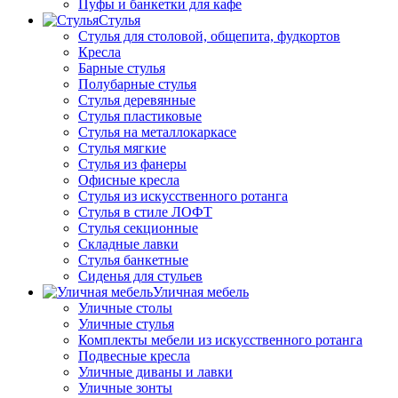
Пуфы и банкетки для кафе
Стулья
Стулья для столовой, общепита, фудкортов
Кресла
Барные стулья
Полубарные стулья
Стулья деревянные
Стулья пластиковые
Стулья на металлокаркасе
Стулья мягкие
Стулья из фанеры
Офисные кресла
Стулья из искусственного ротанга
Стулья в стиле ЛОФТ
Стулья секционные
Складные лавки
Стулья банкетные
Сиденья для стульев
Уличная мебель
Уличные столы
Уличные стулья
Комплекты мебели из искусственного ротанга
Подвесные кресла
Уличные диваны и лавки
Уличные зонты