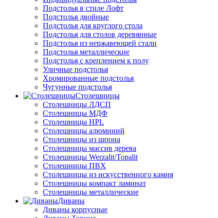
Подстолья в стиле Лофт
Подстолья двойные
Подстолья для круглого стола
Подстолья для столов деревянные
Подстолья из нержавеющей стали
Подстолья металлические
Подстолья с креплением к полу
Уличные подстолья
Хромированные подстолья
Чугунные подстолья
Столешницы
Столешницы ЛДСП
Столешницы МДФ
Столешницы HPL
Столешницы алюминий
Столешницы из шпона
Столешницы массив дерева
Столешницы Werzalit/Topalit
Столешницы ПВХ
Столешницы из искусственного камня
Столешницы компакт ламинат
Столешницы металлические
Диваны
Диваны корпусные