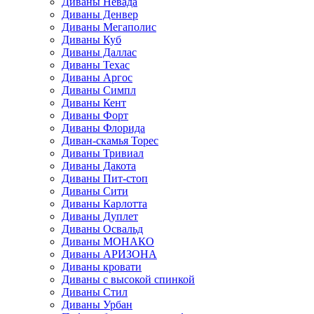
Диваны Невада
Диваны Денвер
Диваны Мегаполис
Диваны Куб
Диваны Даллас
Диваны Техас
Диваны Аргос
Диваны Симпл
Диваны Кент
Диваны Форт
Диваны Флорида
Диван-скамья Торес
Диваны Тривиал
Диваны Дакота
Диваны Пит-стоп
Диваны Сити
Диваны Карлотта
Диваны Дуплет
Диваны Освальд
Диваны МОНАКО
Диваны АРИЗОНА
Диваны кровати
Диваны с высокой спинкой
Диваны Стил
Диваны Урбан