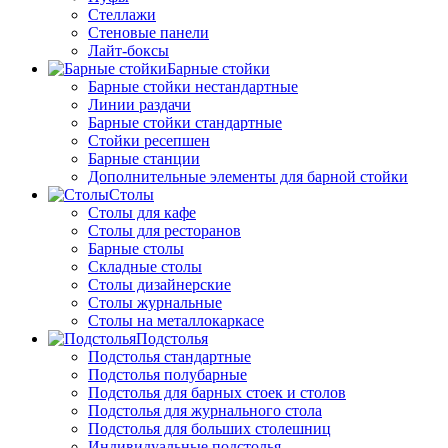
Стеллажи
Стеновые панели
Лайт-боксы
Барные стойки
Барные стойки нестандартные
Линии раздачи
Барные стойки стандартные
Стойки ресепшен
Барные станции
Дополнительные элементы для барной стойки
Столы
Столы для кафе
Столы для ресторанов
Барные столы
Складные столы
Столы дизайнерские
Столы журнальные
Столы на металлокаркасе
Подстолья
Подстолья стандартные
Подстолья полубарные
Подстолья для барных стоек и столов
Подстолья для журнального стола
Подстолья для больших столешниц
Индивидуальные подстолья