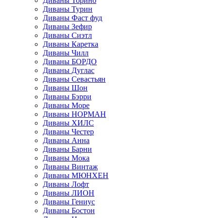
Диваны Торино
Диваны Турин
Диваны Фаст фуд
Диваны Зефир
Диваны Сиэтл
Диваны Каретка
Диваны Чилл
Диваны БОРДО
Диваны Дуглас
Диваны Севастьян
Диваны Шон
Диваны Бэрри
Диваны Море
Диваны НОРМАН
Диваны ХИЛС
Диваны Честер
Диваны Анна
Диваны Барни
Диваны Мока
Диваны Винтаж
Диваны МЮНХЕН
Диваны Лофт
Диваны ЛИОН
Диваны Гениус
Диваны Бостон