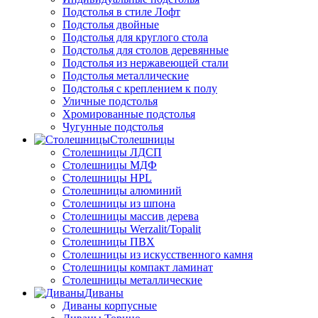
Подстолья в стиле Лофт
Подстолья двойные
Подстолья для круглого стола
Подстолья для столов деревянные
Подстолья из нержавеющей стали
Подстолья металлические
Подстолья с креплением к полу
Уличные подстолья
Хромированные подстолья
Чугунные подстолья
Столешницы
Столешницы ЛДСП
Столешницы МДФ
Столешницы HPL
Столешницы алюминий
Столешницы из шпона
Столешницы массив дерева
Столешницы Werzalit/Topalit
Столешницы ПВХ
Столешницы из искусственного камня
Столешницы компакт ламинат
Столешницы металлические
Диваны
Диваны корпусные