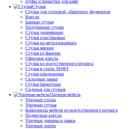
Пуфы и банкетки для кафе
Стулья
Стулья для столовой, общепита, фудкортов
Кресла
Барные стулья
Полубарные стулья
Стулья деревянные
Стулья пластиковые
Стулья на металлокаркасе
Стулья мягкие
Стулья из фанеры
Офисные кресла
Стулья из искусственного ротанга
Стулья в стиле ЛОФТ
Стулья секционные
Складные лавки
Стулья банкетные
Сиденья для стульев
Уличная мебель
Уличные столы
Уличные стулья
Комплекты мебели из искусственного ротанга
Подвесные кресла
Уличные диваны и лавки
Уличные зонты