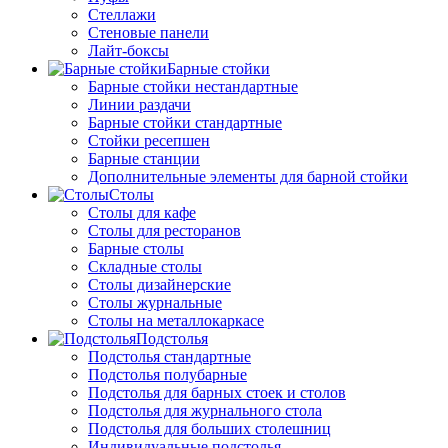
Стеллажи
Стеновые панели
Лайт-боксы
Барные стойки
Барные стойки нестандартные
Линии раздачи
Барные стойки стандартные
Стойки ресепшен
Барные станции
Дополнительные элементы для барной стойки
Столы
Столы для кафе
Столы для ресторанов
Барные столы
Складные столы
Столы дизайнерские
Столы журнальные
Столы на металлокаркасе
Подстолья
Подстолья стандартные
Подстолья полубарные
Подстолья для барных стоек и столов
Подстолья для журнального стола
Подстолья для больших столешниц
Индивидуальные подстолья