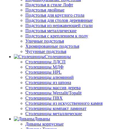
Подстолья в стиле Лофт
Подстолья двойные
Подстолья для круглого стола
Подстолья для столов деревянные
Подстолья из нержавеющей стали
Подстолья металлические
Подстолья с креплением к полу
Уличные подстолья
Хромированные подстолья
Чугунные подстолья
Столешницы
Столешницы ЛДСП
Столешницы МДФ
Столешницы HPL
Столешницы алюминий
Столешницы из шпона
Столешницы массив дерева
Столешницы Werzalit/Topalit
Столешницы ПВХ
Столешницы из искусственного камня
Столешницы компакт ламинат
Столешницы металлические
Диваны
Диваны корпусные