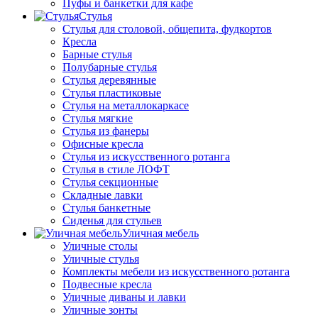
Пуфы и банкетки для кафе
Стулья
Стулья для столовой, общепита, фудкортов
Кресла
Барные стулья
Полубарные стулья
Стулья деревянные
Стулья пластиковые
Стулья на металлокаркасе
Стулья мягкие
Стулья из фанеры
Офисные кресла
Стулья из искусственного ротанга
Стулья в стиле ЛОФТ
Стулья секционные
Складные лавки
Стулья банкетные
Сиденья для стульев
Уличная мебель
Уличные столы
Уличные стулья
Комплекты мебели из искусственного ротанга
Подвесные кресла
Уличные диваны и лавки
Уличные зонты