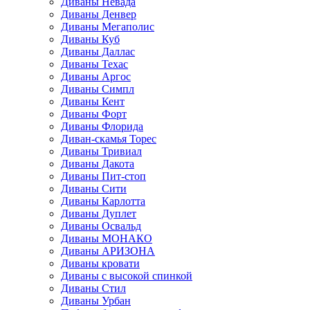
Диваны Невада
Диваны Денвер
Диваны Мегаполис
Диваны Куб
Диваны Даллас
Диваны Техас
Диваны Аргос
Диваны Симпл
Диваны Кент
Диваны Форт
Диваны Флорида
Диван-скамья Торес
Диваны Тривиал
Диваны Дакота
Диваны Пит-стоп
Диваны Сити
Диваны Карлотта
Диваны Дуплет
Диваны Освальд
Диваны МОНАКО
Диваны АРИЗОНА
Диваны кровати
Диваны с высокой спинкой
Диваны Стил
Диваны Урбан