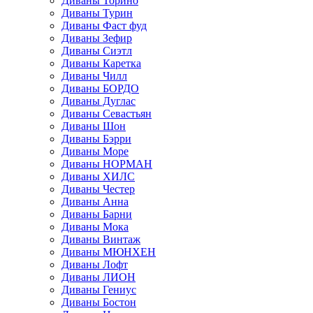
Диваны Торино
Диваны Турин
Диваны Фаст фуд
Диваны Зефир
Диваны Сиэтл
Диваны Каретка
Диваны Чилл
Диваны БОРДО
Диваны Дуглас
Диваны Севастьян
Диваны Шон
Диваны Бэрри
Диваны Море
Диваны НОРМАН
Диваны ХИЛС
Диваны Честер
Диваны Анна
Диваны Барни
Диваны Мока
Диваны Винтаж
Диваны МЮНХЕН
Диваны Лофт
Диваны ЛИОН
Диваны Гениус
Диваны Бостон