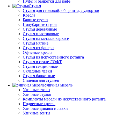
Пуфы и банкетки для кафе
Стулья
Стулья для столовой, общепита, фудкортов
Кресла
Барные стулья
Полубарные стулья
Стулья деревянные
Стулья пластиковые
Стулья на металлокаркасе
Стулья мягкие
Стулья из фанеры
Офисные кресла
Стулья из искусственного ротанга
Стулья в стиле ЛОФТ
Стулья секционные
Складные лавки
Стулья банкетные
Сиденья для стульев
Уличная мебель
Уличные столы
Уличные стулья
Комплекты мебели из искусственного ротанга
Подвесные кресла
Уличные диваны и лавки
Уличные зонты