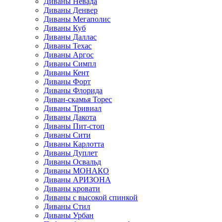
Диваны Невада
Диваны Денвер
Диваны Мегаполис
Диваны Куб
Диваны Даллас
Диваны Техас
Диваны Аргос
Диваны Симпл
Диваны Кент
Диваны Форт
Диваны Флорида
Диван-скамья Торес
Диваны Тривиал
Диваны Дакота
Диваны Пит-стоп
Диваны Сити
Диваны Карлотта
Диваны Дуплет
Диваны Освальд
Диваны МОНАКО
Диваны АРИЗОНА
Диваны кровати
Диваны с высокой спинкой
Диваны Стил
Диваны Урбан