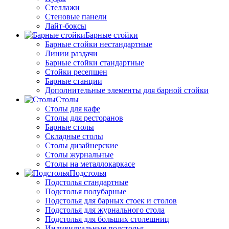
Стеллажи
Стеновые панели
Лайт-боксы
Барные стойки
Барные стойки нестандартные
Линии раздачи
Барные стойки стандартные
Стойки ресепшен
Барные станции
Дополнительные элементы для барной стойки
Столы
Столы для кафе
Столы для ресторанов
Барные столы
Складные столы
Столы дизайнерские
Столы журнальные
Столы на металлокаркасе
Подстолья
Подстолья стандартные
Подстолья полубарные
Подстолья для барных стоек и столов
Подстолья для журнального стола
Подстолья для больших столешниц
Индивидуальные подстолья