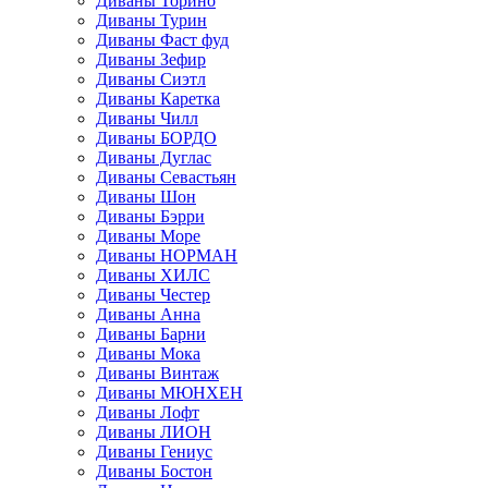
Диваны Торино
Диваны Турин
Диваны Фаст фуд
Диваны Зефир
Диваны Сиэтл
Диваны Каретка
Диваны Чилл
Диваны БОРДО
Диваны Дуглас
Диваны Севастьян
Диваны Шон
Диваны Бэрри
Диваны Море
Диваны НОРМАН
Диваны ХИЛС
Диваны Честер
Диваны Анна
Диваны Барни
Диваны Мока
Диваны Винтаж
Диваны МЮНХЕН
Диваны Лофт
Диваны ЛИОН
Диваны Гениус
Диваны Бостон