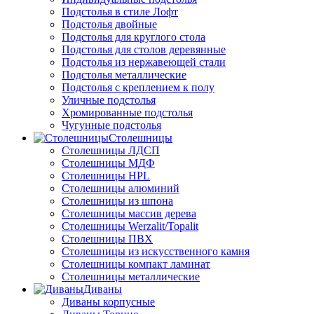
Подстолья в стиле Лофт
Подстолья двойные
Подстолья для круглого стола
Подстолья для столов деревянные
Подстолья из нержавеющей стали
Подстолья металлические
Подстолья с креплением к полу
Уличные подстолья
Хромированные подстолья
Чугунные подстолья
Столешницы
Столешницы ЛДСП
Столешницы МДФ
Столешницы HPL
Столешницы алюминий
Столешницы из шпона
Столешницы массив дерева
Столешницы Werzalit/Topalit
Столешницы ПВХ
Столешницы из искусственного камня
Столешницы компакт ламинат
Столешницы металлические
Диваны
Диваны корпусные