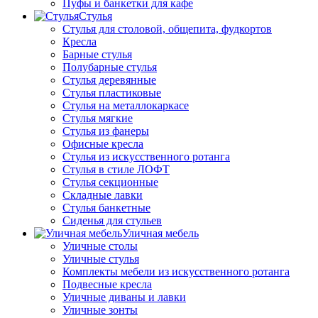
Пуфы и банкетки для кафе
Стулья
Стулья для столовой, общепита, фудкортов
Кресла
Барные стулья
Полубарные стулья
Стулья деревянные
Стулья пластиковые
Стулья на металлокаркасе
Стулья мягкие
Стулья из фанеры
Офисные кресла
Стулья из искусственного ротанга
Стулья в стиле ЛОФТ
Стулья секционные
Складные лавки
Стулья банкетные
Сиденья для стульев
Уличная мебель
Уличные столы
Уличные стулья
Комплекты мебели из искусственного ротанга
Подвесные кресла
Уличные диваны и лавки
Уличные зонты