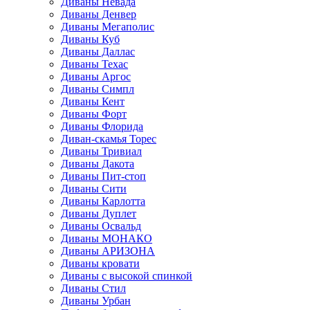
Диваны Невада
Диваны Денвер
Диваны Мегаполис
Диваны Куб
Диваны Даллас
Диваны Техас
Диваны Аргос
Диваны Симпл
Диваны Кент
Диваны Форт
Диваны Флорида
Диван-скамья Торес
Диваны Тривиал
Диваны Дакота
Диваны Пит-стоп
Диваны Сити
Диваны Карлотта
Диваны Дуплет
Диваны Освальд
Диваны МОНАКО
Диваны АРИЗОНА
Диваны кровати
Диваны с высокой спинкой
Диваны Стил
Диваны Урбан