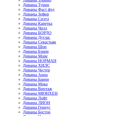
Диваны Торино
Диваны Турин
Диваны Фаст фуд
Диваны Зефир
Диваны Сиэтл
Диваны Каретка
Диваны Чилл
Диваны БОРДО
Диваны Дуглас
Диваны Севастьян
Диваны Шон
Диваны Бэрри
Диваны Море
Диваны НОРМАН
Диваны ХИЛС
Диваны Честер
Диваны Анна
Диваны Барни
Диваны Мока
Диваны Винтаж
Диваны МЮНХЕН
Диваны Лофт
Диваны ЛИОН
Диваны Гениус
Диваны Бостон