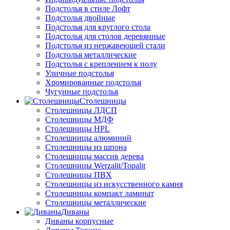
Подстолья в стиле Лофт
Подстолья двойные
Подстолья для круглого стола
Подстолья для столов деревянные
Подстолья из нержавеющей стали
Подстолья металлические
Подстолья с креплением к полу
Уличные подстолья
Хромированные подстолья
Чугунные подстолья
Столешницы
Столешницы ЛДСП
Столешницы МДФ
Столешницы HPL
Столешницы алюминий
Столешницы из шпона
Столешницы массив дерева
Столешницы Werzalit/Topalit
Столешницы ПВХ
Столешницы из искусственного камня
Столешницы компакт ламинат
Столешницы металлические
Диваны
Диваны корпусные