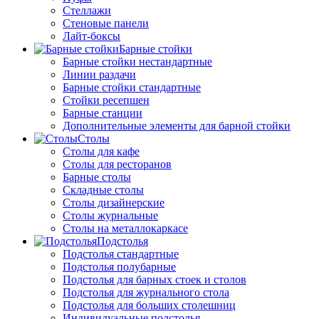
Стеллажи
Стеновые панели
Лайт-боксы
Барные стойки
Барные стойки нестандартные
Линии раздачи
Барные стойки стандартные
Стойки ресепшен
Барные станции
Дополнительные элементы для барной стойки
Столы
Столы для кафе
Столы для ресторанов
Барные столы
Складные столы
Столы дизайнерские
Столы журнальные
Столы на металлокаркасе
Подстолья
Подстолья стандартные
Подстолья полубарные
Подстолья для барных стоек и столов
Подстолья для журнального стола
Подстолья для больших столешниц
Индивидуальные подстолья