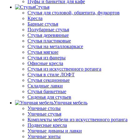
Пуфы и банкетки для кафе
Стулья
Стулья для столовой, общепита, фудкортов
Кресла
Барные стулья
Полубарные стулья
Стулья деревянные
Стулья пластиковые
Стулья на металлокаркасе
Стулья мягкие
Стулья из фанеры
Офисные кресла
Стулья из искусственного ротанга
Стулья в стиле ЛОФТ
Стулья секционные
Складные лавки
Стулья банкетные
Сиденья для стульев
Уличная мебель
Уличные столы
Уличные стулья
Комплекты мебели из искусственного ротанга
Подвесные кресла
Уличные диваны и лавки
Уличные зонты