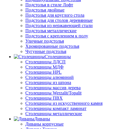
Подстолья в стиле Лофт
Подстолья двойные
Подстолья для круглого стола
Подстолья для столов деревянные
Подстолья из нержавеющей стали
Подстолья металлические
Подстолья с креплением к полу
Уличные подстолья
Хромированные подстолья
Чугунные подстолья
Столешницы
Столешницы ЛДСП
Столешницы МДФ
Столешницы HPL
Столешницы алюминий
Столешницы из шпона
Столешницы массив дерева
Столешницы Werzalit/Topalit
Столешницы ПВХ
Столешницы из искусственного камня
Столешницы компакт ламинат
Столешницы металлические
Диваны
Диваны корпусные