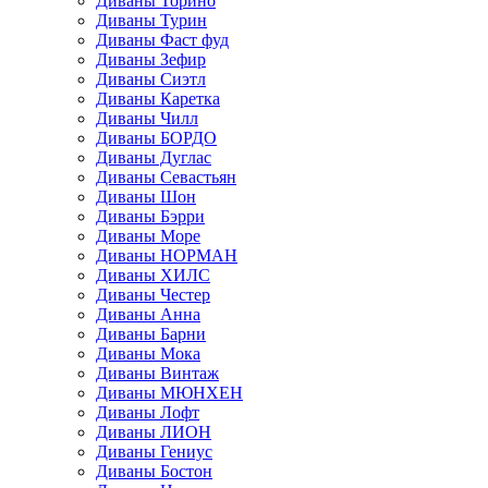
Диваны Торино
Диваны Турин
Диваны Фаст фуд
Диваны Зефир
Диваны Сиэтл
Диваны Каретка
Диваны Чилл
Диваны БОРДО
Диваны Дуглас
Диваны Севастьян
Диваны Шон
Диваны Бэрри
Диваны Море
Диваны НОРМАН
Диваны ХИЛС
Диваны Честер
Диваны Анна
Диваны Барни
Диваны Мока
Диваны Винтаж
Диваны МЮНХЕН
Диваны Лофт
Диваны ЛИОН
Диваны Гениус
Диваны Бостон