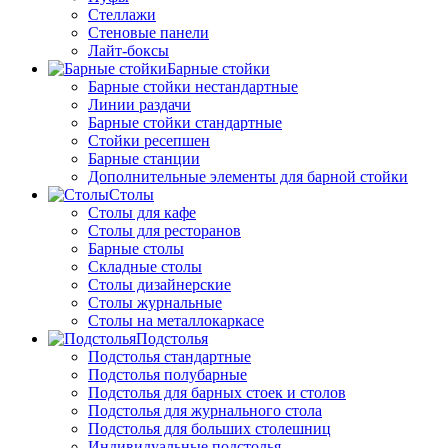
Стеллажи
Стеновые панели
Лайт-боксы
Барные стойки
Барные стойки нестандартные
Линии раздачи
Барные стойки стандартные
Стойки ресепшен
Барные станции
Дополнительные элементы для барной стойки
Столы
Столы для кафе
Столы для ресторанов
Барные столы
Складные столы
Столы дизайнерские
Столы журнальные
Столы на металлокаркасе
Подстолья
Подстолья стандартные
Подстолья полубарные
Подстолья для барных стоек и столов
Подстолья для журнального стола
Подстолья для больших столешниц
Индивидуальные подстолья