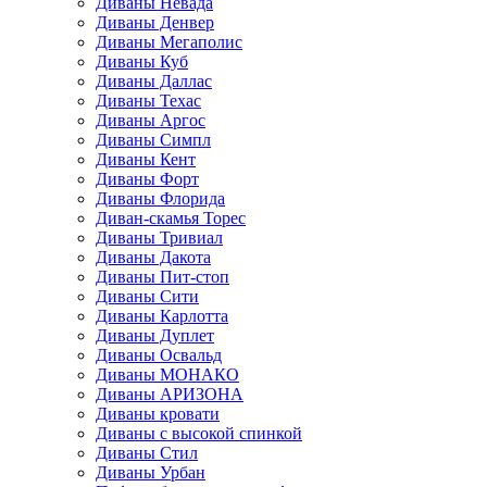
Диваны Невада
Диваны Денвер
Диваны Мегаполис
Диваны Куб
Диваны Даллас
Диваны Техас
Диваны Аргос
Диваны Симпл
Диваны Кент
Диваны Форт
Диваны Флорида
Диван-скамья Торес
Диваны Тривиал
Диваны Дакота
Диваны Пит-стоп
Диваны Сити
Диваны Карлотта
Диваны Дуплет
Диваны Освальд
Диваны МОНАКО
Диваны АРИЗОНА
Диваны кровати
Диваны с высокой спинкой
Диваны Стил
Диваны Урбан