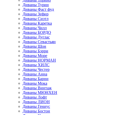
Диваны Торино
Диваны Турин
Диваны Фаст фуд
Диваны Зефир
Диваны Сиэтл
Диваны Каретка
Диваны Чилл
Диваны БОРДО
Диваны Дуглас
Диваны Севастьян
Диваны Шон
Диваны Бэрри
Диваны Море
Диваны НОРМАН
Диваны ХИЛС
Диваны Честер
Диваны Анна
Диваны Барни
Диваны Мока
Диваны Винтаж
Диваны МЮНХЕН
Диваны Лофт
Диваны ЛИОН
Диваны Гениус
Диваны Бостон