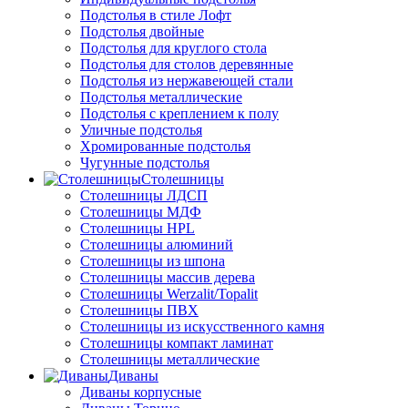
Подстолья в стиле Лофт
Подстолья двойные
Подстолья для круглого стола
Подстолья для столов деревянные
Подстолья из нержавеющей стали
Подстолья металлические
Подстолья с креплением к полу
Уличные подстолья
Хромированные подстолья
Чугунные подстолья
Столешницы
Столешницы ЛДСП
Столешницы МДФ
Столешницы HPL
Столешницы алюминий
Столешницы из шпона
Столешницы массив дерева
Столешницы Werzalit/Topalit
Столешницы ПВХ
Столешницы из искусственного камня
Столешницы компакт ламинат
Столешницы металлические
Диваны
Диваны корпусные