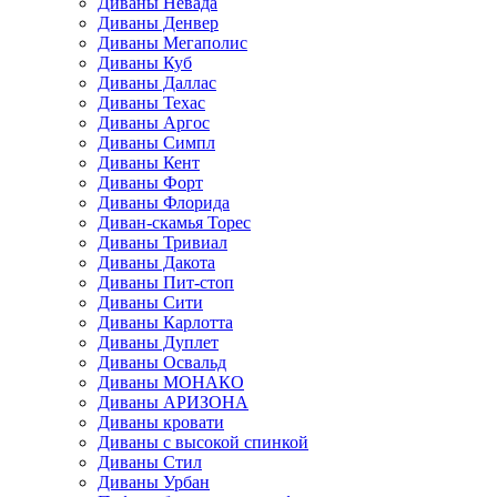
Диваны Невада
Диваны Денвер
Диваны Мегаполис
Диваны Куб
Диваны Даллас
Диваны Техас
Диваны Аргос
Диваны Симпл
Диваны Кент
Диваны Форт
Диваны Флорида
Диван-скамья Торес
Диваны Тривиал
Диваны Дакота
Диваны Пит-стоп
Диваны Сити
Диваны Карлотта
Диваны Дуплет
Диваны Освальд
Диваны МОНАКО
Диваны АРИЗОНА
Диваны кровати
Диваны с высокой спинкой
Диваны Стил
Диваны Урбан