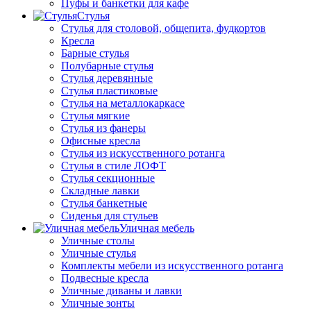
Пуфы и банкетки для кафе
Стулья
Стулья для столовой, общепита, фудкортов
Кресла
Барные стулья
Полубарные стулья
Стулья деревянные
Стулья пластиковые
Стулья на металлокаркасе
Стулья мягкие
Стулья из фанеры
Офисные кресла
Стулья из искусственного ротанга
Стулья в стиле ЛОФТ
Стулья секционные
Складные лавки
Стулья банкетные
Сиденья для стульев
Уличная мебель
Уличные столы
Уличные стулья
Комплекты мебели из искусственного ротанга
Подвесные кресла
Уличные диваны и лавки
Уличные зонты