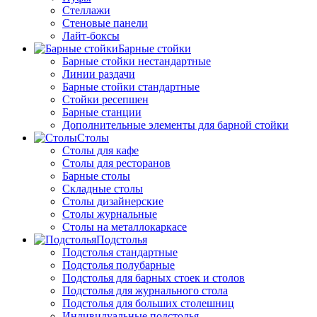
Стеллажи
Стеновые панели
Лайт-боксы
Барные стойки
Барные стойки нестандартные
Линии раздачи
Барные стойки стандартные
Стойки ресепшен
Барные станции
Дополнительные элементы для барной стойки
Столы
Столы для кафе
Столы для ресторанов
Барные столы
Складные столы
Столы дизайнерские
Столы журнальные
Столы на металлокаркасе
Подстолья
Подстолья стандартные
Подстолья полубарные
Подстолья для барных стоек и столов
Подстолья для журнального стола
Подстолья для больших столешниц
Индивидуальные подстолья