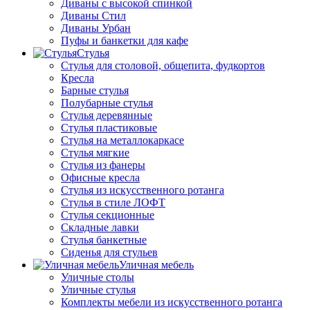
Диваны с высокой спинкой
Диваны Стил
Диваны Урбан
Пуфы и банкетки для кафе
Стулья
Стулья для столовой, общепита, фудкортов
Кресла
Барные стулья
Полубарные стулья
Стулья деревянные
Стулья пластиковые
Стулья на металлокаркасе
Стулья мягкие
Стулья из фанеры
Офисные кресла
Стулья из искусственного ротанга
Стулья в стиле ЛОФТ
Стулья секционные
Складные лавки
Стулья банкетные
Сиденья для стульев
Уличная мебель
Уличные столы
Уличные стулья
Комплекты мебели из искусственного ротанга