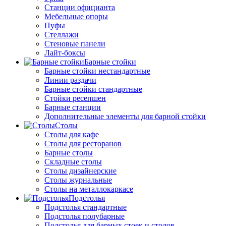
Станции официанта
Мебельные опоры
Пуфы
Стеллажи
Стеновые панели
Лайт-боксы
Барные стойки
Барные стойки нестандартные
Линии раздачи
Барные стойки стандартные
Стойки ресепшен
Барные станции
Дополнительные элементы для барной стойки
Столы
Столы для кафе
Столы для ресторанов
Барные столы
Складные столы
Столы дизайнерские
Столы журнальные
Столы на металлокаркасе
Подстолья
Подстолья стандартные
Подстолья полубарные
Подстолья для барных стоек и столов