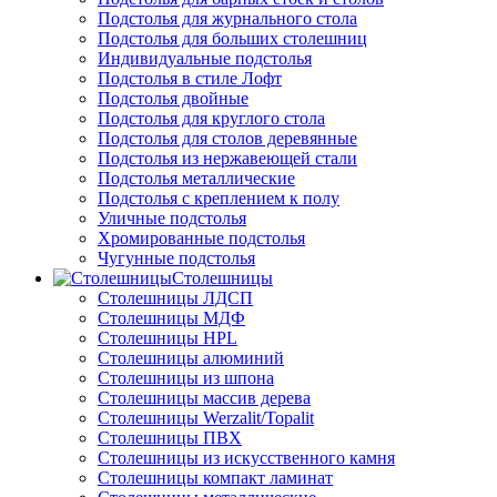
Подстолья для журнального стола
Подстолья для больших столешниц
Индивидуальные подстолья
Подстолья в стиле Лофт
Подстолья двойные
Подстолья для круглого стола
Подстолья для столов деревянные
Подстолья из нержавеющей стали
Подстолья металлические
Подстолья с креплением к полу
Уличные подстолья
Хромированные подстолья
Чугунные подстолья
Столешницы
Столешницы ЛДСП
Столешницы МДФ
Столешницы HPL
Столешницы алюминий
Столешницы из шпона
Столешницы массив дерева
Столешницы Werzalit/Topalit
Столешницы ПВХ
Столешницы из искусственного камня
Столешницы компакт ламинат