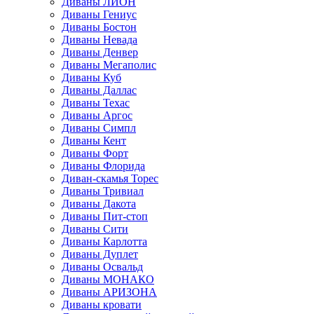
Диваны ЛИОН
Диваны Гениус
Диваны Бостон
Диваны Невада
Диваны Денвер
Диваны Мегаполис
Диваны Куб
Диваны Даллас
Диваны Техас
Диваны Аргос
Диваны Симпл
Диваны Кент
Диваны Форт
Диваны Флорида
Диван-скамья Торес
Диваны Тривиал
Диваны Дакота
Диваны Пит-стоп
Диваны Сити
Диваны Карлотта
Диваны Дуплет
Диваны Освальд
Диваны МОНАКО
Диваны АРИЗОНА
Диваны кровати