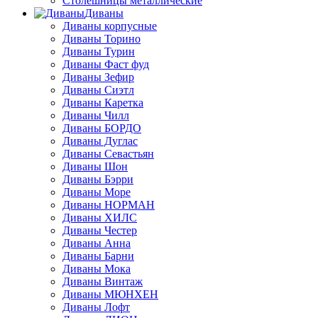
Столешницы металлические
Диваны
Диваны корпусные
Диваны Торино
Диваны Турин
Диваны Фаст фуд
Диваны Зефир
Диваны Сиэтл
Диваны Каретка
Диваны Чилл
Диваны БОРДО
Диваны Дуглас
Диваны Севастьян
Диваны Шон
Диваны Бэрри
Диваны Море
Диваны НОРМАН
Диваны ХИЛС
Диваны Честер
Диваны Анна
Диваны Барни
Диваны Мока
Диваны Винтаж
Диваны МЮНХЕН
Диваны Лофт