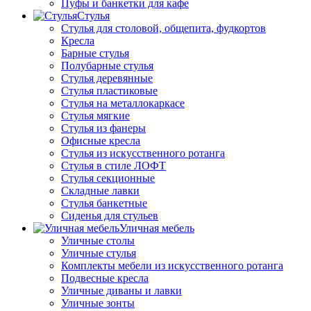
Пуфы и банкетки для кафе
Стулья
Стулья для столовой, общепита, фудкортов
Кресла
Барные стулья
Полубарные стулья
Стулья деревянные
Стулья пластиковые
Стулья на металлокаркасе
Стулья мягкие
Стулья из фанеры
Офисные кресла
Стулья из искусственного ротанга
Стулья в стиле ЛОФТ
Стулья секционные
Складные лавки
Стулья банкетные
Сиденья для стульев
Уличная мебель
Уличные столы
Уличные стулья
Комплекты мебели из искусственного ротанга
Подвесные кресла
Уличные диваны и лавки
Уличные зонты