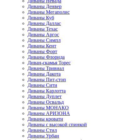
Диваны Невада
Диваны Денвер
Диваны Мегаполис
Диваны Куб
Диваны Даллас
Диваны Техас
Диваны Аргос
Диваны Симпл
Диваны Кент
Диваны Форт
Диваны Флорида
Диван-скамья Торес
Диваны Тривиал
Диваны Дакота
Диваны Пит-стоп
Диваны Сити
Диваны Карлотта
Диваны Дуплет
Диваны Освальд
Диваны МОНАКО
Диваны АРИЗОНА
Диваны кровати
Диваны с высокой спинкой
Диваны Стил
Диваны Урбан