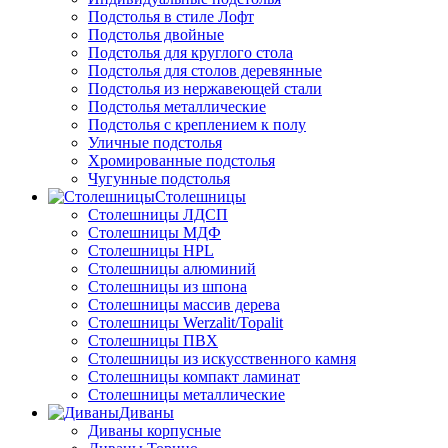
Подстолья в стиле Лофт
Подстолья двойные
Подстолья для круглого стола
Подстолья для столов деревянные
Подстолья из нержавеющей стали
Подстолья металлические
Подстолья с креплением к полу
Уличные подстолья
Хромированные подстолья
Чугунные подстолья
Столешницы
Столешницы ЛДСП
Столешницы МДФ
Столешницы HPL
Столешницы алюминий
Столешницы из шпона
Столешницы массив дерева
Столешницы Werzalit/Topalit
Столешницы ПВХ
Столешницы из искусственного камня
Столешницы компакт ламинат
Столешницы металлические
Диваны
Диваны корпусные