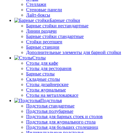
Стеллажи
Стеновые панели
Лайт-боксы
Барные стойки
Барные стойки нестандартные
Линии раздачи
Барные стойки стандартные
Стойки ресепшен
Барные станции
Дополнительные элементы для барной стойки
Столы
Столы для кафе
Столы для ресторанов
Барные столы
Складные столы
Столы дизайнерские
Столы журнальные
Столы на металлокаркасе
Подстолья
Подстолья стандартные
Подстолья полубарные
Подстолья для барных стоек и столов
Подстолья для журнального стола
Подстолья для больших столешниц
Индивидуальные подстолья