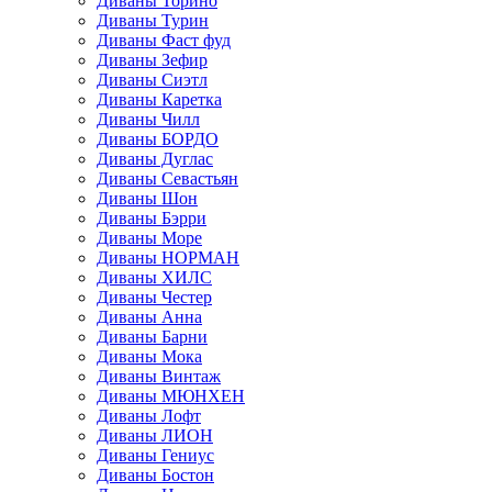
Диваны Торино
Диваны Турин
Диваны Фаст фуд
Диваны Зефир
Диваны Сиэтл
Диваны Каретка
Диваны Чилл
Диваны БОРДО
Диваны Дуглас
Диваны Севастьян
Диваны Шон
Диваны Бэрри
Диваны Море
Диваны НОРМАН
Диваны ХИЛС
Диваны Честер
Диваны Анна
Диваны Барни
Диваны Мока
Диваны Винтаж
Диваны МЮНХЕН
Диваны Лофт
Диваны ЛИОН
Диваны Гениус
Диваны Бостон