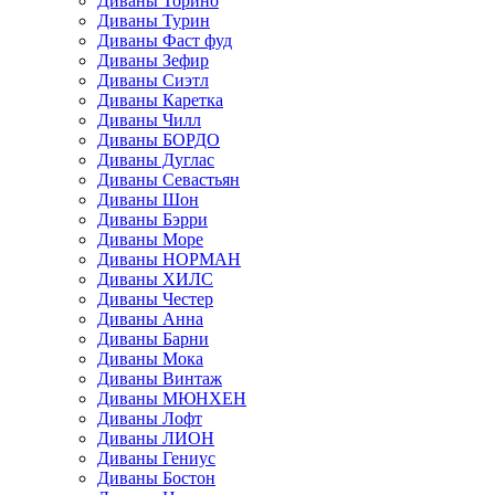
Диваны Торино
Диваны Турин
Диваны Фаст фуд
Диваны Зефир
Диваны Сиэтл
Диваны Каретка
Диваны Чилл
Диваны БОРДО
Диваны Дуглас
Диваны Севастьян
Диваны Шон
Диваны Бэрри
Диваны Море
Диваны НОРМАН
Диваны ХИЛС
Диваны Честер
Диваны Анна
Диваны Барни
Диваны Мока
Диваны Винтаж
Диваны МЮНХЕН
Диваны Лофт
Диваны ЛИОН
Диваны Гениус
Диваны Бостон