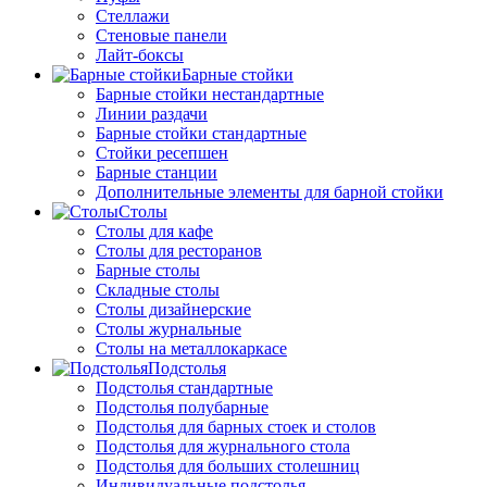
Стеллажи
Стеновые панели
Лайт-боксы
Барные стойки
Барные стойки нестандартные
Линии раздачи
Барные стойки стандартные
Стойки ресепшен
Барные станции
Дополнительные элементы для барной стойки
Столы
Столы для кафе
Столы для ресторанов
Барные столы
Складные столы
Столы дизайнерские
Столы журнальные
Столы на металлокаркасе
Подстолья
Подстолья стандартные
Подстолья полубарные
Подстолья для барных стоек и столов
Подстолья для журнального стола
Подстолья для больших столешниц
Индивидуальные подстолья