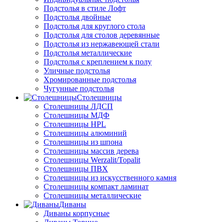
Подстолья в стиле Лофт
Подстолья двойные
Подстолья для круглого стола
Подстолья для столов деревянные
Подстолья из нержавеющей стали
Подстолья металлические
Подстолья с креплением к полу
Уличные подстолья
Хромированные подстолья
Чугунные подстолья
Столешницы
Столешницы ЛДСП
Столешницы МДФ
Столешницы HPL
Столешницы алюминий
Столешницы из шпона
Столешницы массив дерева
Столешницы Werzalit/Topalit
Столешницы ПВХ
Столешницы из искусственного камня
Столешницы компакт ламинат
Столешницы металлические
Диваны
Диваны корпусные