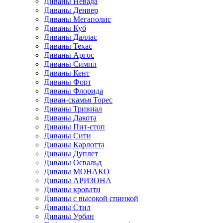
Диваны Невада
Диваны Денвер
Диваны Мегаполис
Диваны Куб
Диваны Даллас
Диваны Техас
Диваны Аргос
Диваны Симпл
Диваны Кент
Диваны Форт
Диваны Флорида
Диван-скамья Торес
Диваны Тривиал
Диваны Дакота
Диваны Пит-стоп
Диваны Сити
Диваны Карлотта
Диваны Дуплет
Диваны Освальд
Диваны МОНАКО
Диваны АРИЗОНА
Диваны кровати
Диваны с высокой спинкой
Диваны Стил
Диваны Урбан