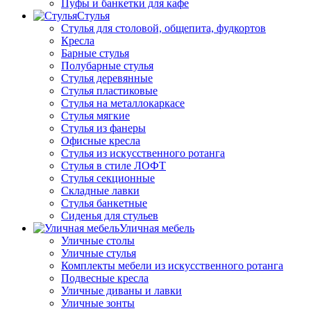
Пуфы и банкетки для кафе
Стулья
Стулья для столовой, общепита, фудкортов
Кресла
Барные стулья
Полубарные стулья
Стулья деревянные
Стулья пластиковые
Стулья на металлокаркасе
Стулья мягкие
Стулья из фанеры
Офисные кресла
Стулья из искусственного ротанга
Стулья в стиле ЛОФТ
Стулья секционные
Складные лавки
Стулья банкетные
Сиденья для стульев
Уличная мебель
Уличные столы
Уличные стулья
Комплекты мебели из искусственного ротанга
Подвесные кресла
Уличные диваны и лавки
Уличные зонты