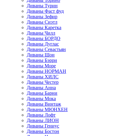
Диваны Торино
Диваны Турин
Диваны Фаст фуд
Диваны Зефир
Диваны Сиэтл
Диваны Каретка
Диваны Чилл
Диваны БОРДО
Диваны Дуглас
Диваны Севастьян
Диваны Шон
Диваны Бэрри
Диваны Море
Диваны НОРМАН
Диваны ХИЛС
Диваны Честер
Диваны Анна
Диваны Барни
Диваны Мока
Диваны Винтаж
Диваны МЮНХЕН
Диваны Лофт
Диваны ЛИОН
Диваны Гениус
Диваны Бостон