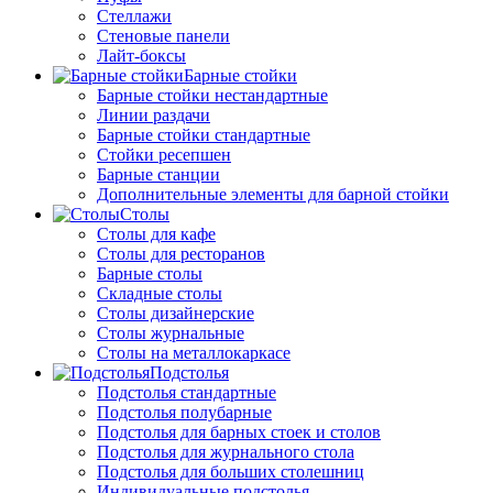
Стеллажи
Стеновые панели
Лайт-боксы
Барные стойки
Барные стойки нестандартные
Линии раздачи
Барные стойки стандартные
Стойки ресепшен
Барные станции
Дополнительные элементы для барной стойки
Столы
Столы для кафе
Столы для ресторанов
Барные столы
Складные столы
Столы дизайнерские
Столы журнальные
Столы на металлокаркасе
Подстолья
Подстолья стандартные
Подстолья полубарные
Подстолья для барных стоек и столов
Подстолья для журнального стола
Подстолья для больших столешниц
Индивидуальные подстолья