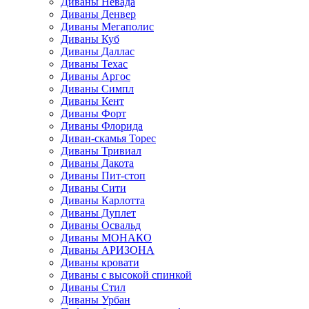
Диваны Невада
Диваны Денвер
Диваны Мегаполис
Диваны Куб
Диваны Даллас
Диваны Техас
Диваны Аргос
Диваны Симпл
Диваны Кент
Диваны Форт
Диваны Флорида
Диван-скамья Торес
Диваны Тривиал
Диваны Дакота
Диваны Пит-стоп
Диваны Сити
Диваны Карлотта
Диваны Дуплет
Диваны Освальд
Диваны МОНАКО
Диваны АРИЗОНА
Диваны кровати
Диваны с высокой спинкой
Диваны Стил
Диваны Урбан