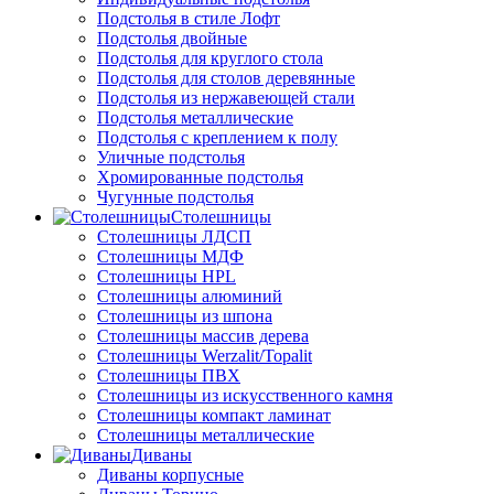
Подстолья в стиле Лофт
Подстолья двойные
Подстолья для круглого стола
Подстолья для столов деревянные
Подстолья из нержавеющей стали
Подстолья металлические
Подстолья с креплением к полу
Уличные подстолья
Хромированные подстолья
Чугунные подстолья
Столешницы
Столешницы ЛДСП
Столешницы МДФ
Столешницы HPL
Столешницы алюминий
Столешницы из шпона
Столешницы массив дерева
Столешницы Werzalit/Topalit
Столешницы ПВХ
Столешницы из искусственного камня
Столешницы компакт ламинат
Столешницы металлические
Диваны
Диваны корпусные