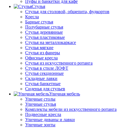
Пуфы и банкетки для кафе
Стулья
Стулья для столовой, общепита, фудкортов
Кресла
Барные стулья
Полубарные стулья
Стулья деревянные
Стулья пластиковые
Стулья на металлокаркасе
Стулья мягкие
Стулья из фанеры
Офисные кресла
Стулья из искусственного ротанга
Стулья в стиле ЛОФТ
Стулья секционные
Складные лавки
Стулья банкетные
Сиденья для стульев
Уличная мебель
Уличные столы
Уличные стулья
Комплекты мебели из искусственного ротанга
Подвесные кресла
Уличные диваны и лавки
Уличные зонты