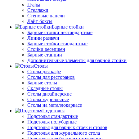
Пуфы
Стеллажи
Стеновые панели
Лайт-боксы
Барные стойки
Барные стойки нестандартные
Линии раздачи
Барные стойки стандартные
Стойки ресепшен
Барные станции
Дополнительные элементы для барной стойки
Столы
Столы для кафе
Столы для ресторанов
Барные столы
Складные столы
Столы дизайнерские
Столы журнальные
Столы на металлокаркасе
Подстолья
Подстолья стандартные
Подстолья полубарные
Подстолья для барных стоек и столов
Подстолья для журнального стола
Подстолья для больших столешниц