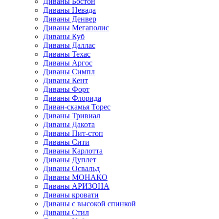
Диваны Бостон
Диваны Невада
Диваны Денвер
Диваны Мегаполис
Диваны Куб
Диваны Даллас
Диваны Техас
Диваны Аргос
Диваны Симпл
Диваны Кент
Диваны Форт
Диваны Флорида
Диван-скамья Торес
Диваны Тривиал
Диваны Дакота
Диваны Пит-стоп
Диваны Сити
Диваны Карлотта
Диваны Дуплет
Диваны Освальд
Диваны МОНАКО
Диваны АРИЗОНА
Диваны кровати
Диваны с высокой спинкой
Диваны Стил