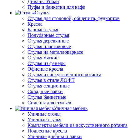
Диваны Урбан
Пуфы и банкетки для кафе
Стулья
Стулья для столовой, общепита, фудкортов
Кресла
Барные стулья
Полубарные стулья
Стулья деревянные
Стулья пластиковые
Стулья на металлокаркасе
Стулья мягкие
Стулья из фанеры
Офисные кресла
Стулья из искусственного ротанга
Стулья в стиле ЛОФТ
Стулья секционные
Складные лавки
Стулья банкетные
Сиденья для стульев
Уличная мебель
Уличные столы
Уличные стулья
Комплекты мебели из искусственного ротанга
Подвесные кресла
Уличные диваны и лавки