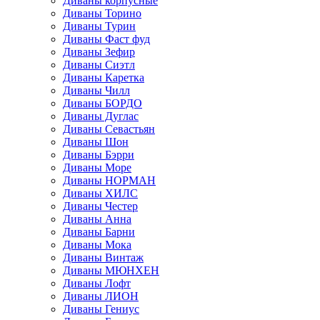
Диваны корпусные
Диваны Торино
Диваны Турин
Диваны Фаст фуд
Диваны Зефир
Диваны Сиэтл
Диваны Каретка
Диваны Чилл
Диваны БОРДО
Диваны Дуглас
Диваны Севастьян
Диваны Шон
Диваны Бэрри
Диваны Море
Диваны НОРМАН
Диваны ХИЛС
Диваны Честер
Диваны Анна
Диваны Барни
Диваны Мока
Диваны Винтаж
Диваны МЮНХЕН
Диваны Лофт
Диваны ЛИОН
Диваны Гениус