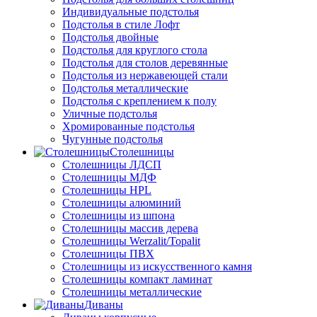
Индивидуальные подстолья
Подстолья в стиле Лофт
Подстолья двойные
Подстолья для круглого стола
Подстолья для столов деревянные
Подстолья из нержавеющей стали
Подстолья металлические
Подстолья с креплением к полу
Уличные подстолья
Хромированные подстолья
Чугунные подстолья
Столешницы
Столешницы ЛДСП
Столешницы МДФ
Столешницы HPL
Столешницы алюминий
Столешницы из шпона
Столешницы массив дерева
Столешницы Werzalit/Topalit
Столешницы ПВХ
Столешницы из искусственного камня
Столешницы компакт ламинат
Столешницы металлические
Диваны