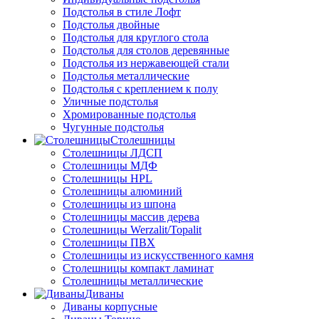
Подстолья в стиле Лофт
Подстолья двойные
Подстолья для круглого стола
Подстолья для столов деревянные
Подстолья из нержавеющей стали
Подстолья металлические
Подстолья с креплением к полу
Уличные подстолья
Хромированные подстолья
Чугунные подстолья
Столешницы
Столешницы ЛДСП
Столешницы МДФ
Столешницы HPL
Столешницы алюминий
Столешницы из шпона
Столешницы массив дерева
Столешницы Werzalit/Topalit
Столешницы ПВХ
Столешницы из искусственного камня
Столешницы компакт ламинат
Столешницы металлические
Диваны
Диваны корпусные