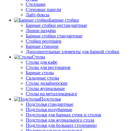
Стеллажи
Стеновые панели
Лайт-боксы
Барные стойки
Барные стойки нестандартные
Линии раздачи
Барные стойки стандартные
Стойки ресепшен
Барные станции
Дополнительные элементы для барной стойки
Столы
Столы для кафе
Столы для ресторанов
Барные столы
Складные столы
Столы дизайнерские
Столы журнальные
Столы на металлокаркасе
Подстолья
Подстолья стандартные
Подстолья полубарные
Подстолья для барных стоек и столов
Подстолья для журнального стола
Подстолья для больших столешниц
Индивидуальные подстолья