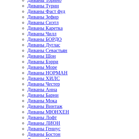
Диваны Торино
Диваны Турин
Диваны Фаст фуд
Диваны Зефир
Диваны Сиэтл
Диваны Каретка
Диваны Чилл
Диваны БОРДО
Диваны Дуглас
Диваны Севастьян
Диваны Шон
Диваны Бэрри
Диваны Море
Диваны НОРМАН
Диваны ХИЛС
Диваны Честер
Диваны Анна
Диваны Барни
Диваны Мока
Диваны Винтаж
Диваны МЮНХЕН
Диваны Лофт
Диваны ЛИОН
Диваны Гениус
Диваны Бостон