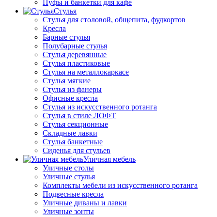
Пуфы и банкетки для кафе
Стулья
Стулья для столовой, общепита, фудкортов
Кресла
Барные стулья
Полубарные стулья
Стулья деревянные
Стулья пластиковые
Стулья на металлокаркасе
Стулья мягкие
Стулья из фанеры
Офисные кресла
Стулья из искусственного ротанга
Стулья в стиле ЛОФТ
Стулья секционные
Складные лавки
Стулья банкетные
Сиденья для стульев
Уличная мебель
Уличные столы
Уличные стулья
Комплекты мебели из искусственного ротанга
Подвесные кресла
Уличные диваны и лавки
Уличные зонты