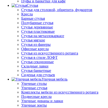
Пуфы и банкетки для кафе
Стулья
Стулья для столовой, общепита, фудкортов
Кресла
Барные стулья
Полубарные стулья
Стулья деревянные
Стулья пластиковые
Стулья на металлокаркасе
Стулья мягкие
Стулья из фанеры
Офисные кресла
Стулья из искусственного ротанга
Стулья в стиле ЛОФТ
Стулья секционные
Складные лавки
Стулья банкетные
Сиденья для стульев
Уличная мебель
Уличные столы
Уличные стулья
Комплекты мебели из искусственного ротанга
Подвесные кресла
Уличные диваны и лавки
Уличные зонты