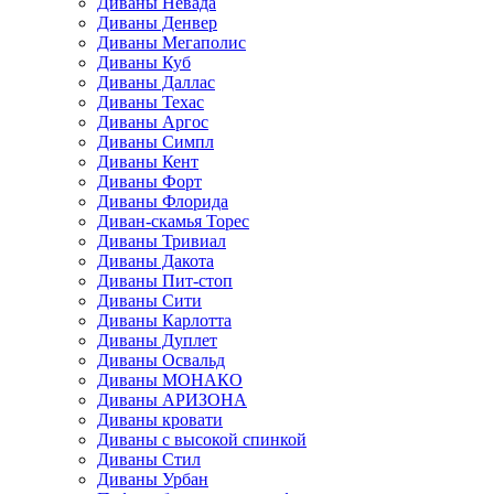
Диваны Невада
Диваны Денвер
Диваны Мегаполис
Диваны Куб
Диваны Даллас
Диваны Техас
Диваны Аргос
Диваны Симпл
Диваны Кент
Диваны Форт
Диваны Флорида
Диван-скамья Торес
Диваны Тривиал
Диваны Дакота
Диваны Пит-стоп
Диваны Сити
Диваны Карлотта
Диваны Дуплет
Диваны Освальд
Диваны МОНАКО
Диваны АРИЗОНА
Диваны кровати
Диваны с высокой спинкой
Диваны Стил
Диваны Урбан