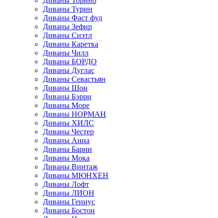
Диваны Торино
Диваны Турин
Диваны Фаст фуд
Диваны Зефир
Диваны Сиэтл
Диваны Каретка
Диваны Чилл
Диваны БОРДО
Диваны Дуглас
Диваны Севастьян
Диваны Шон
Диваны Бэрри
Диваны Море
Диваны НОРМАН
Диваны ХИЛС
Диваны Честер
Диваны Анна
Диваны Барни
Диваны Мока
Диваны Винтаж
Диваны МЮНХЕН
Диваны Лофт
Диваны ЛИОН
Диваны Гениус
Диваны Бостон