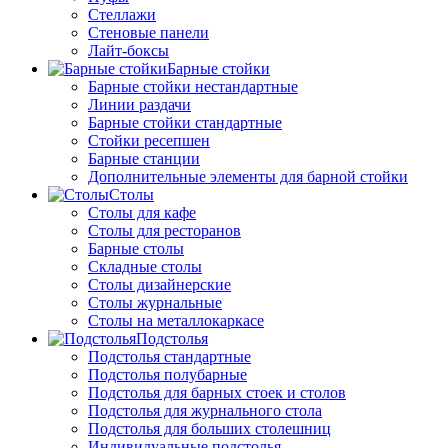
Стеллажи
Стеновые панели
Лайт-боксы
Барные стойки
Барные стойки нестандартные
Линии раздачи
Барные стойки стандартные
Стойки ресепшен
Барные станции
Дополнительные элементы для барной стойки
Столы
Столы для кафе
Столы для ресторанов
Барные столы
Складные столы
Столы дизайнерские
Столы журнальные
Столы на металлокаркасе
Подстолья
Подстолья стандартные
Подстолья полубарные
Подстолья для барных стоек и столов
Подстолья для журнального стола
Подстолья для больших столешниц
Индивидуальные подстолья