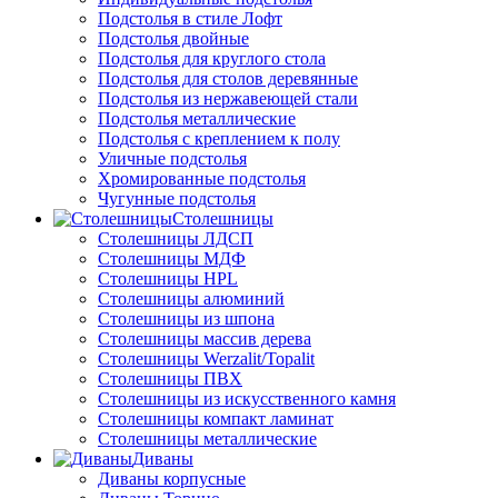
Подстолья в стиле Лофт
Подстолья двойные
Подстолья для круглого стола
Подстолья для столов деревянные
Подстолья из нержавеющей стали
Подстолья металлические
Подстолья с креплением к полу
Уличные подстолья
Хромированные подстолья
Чугунные подстолья
Столешницы
Столешницы ЛДСП
Столешницы МДФ
Столешницы HPL
Столешницы алюминий
Столешницы из шпона
Столешницы массив дерева
Столешницы Werzalit/Topalit
Столешницы ПВХ
Столешницы из искусственного камня
Столешницы компакт ламинат
Столешницы металлические
Диваны
Диваны корпусные