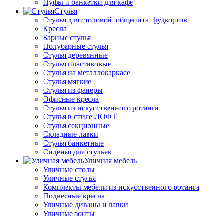
Пуфы и банкетки для кафе
Стулья
Стулья для столовой, общепита, фудкортов
Кресла
Барные стулья
Полубарные стулья
Стулья деревянные
Стулья пластиковые
Стулья на металлокаркасе
Стулья мягкие
Стулья из фанеры
Офисные кресла
Стулья из искусственного ротанга
Стулья в стиле ЛОФТ
Стулья секционные
Складные лавки
Стулья банкетные
Сиденья для стульев
Уличная мебель
Уличные столы
Уличные стулья
Комплекты мебели из искусственного ротанга
Подвесные кресла
Уличные диваны и лавки
Уличные зонты