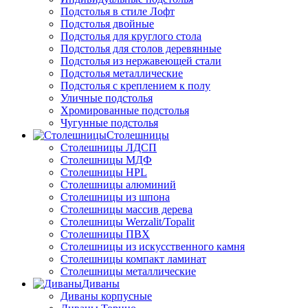
Подстолья в стиле Лофт
Подстолья двойные
Подстолья для круглого стола
Подстолья для столов деревянные
Подстолья из нержавеющей стали
Подстолья металлические
Подстолья с креплением к полу
Уличные подстолья
Хромированные подстолья
Чугунные подстолья
Столешницы
Столешницы ЛДСП
Столешницы МДФ
Столешницы HPL
Столешницы алюминий
Столешницы из шпона
Столешницы массив дерева
Столешницы Werzalit/Topalit
Столешницы ПВХ
Столешницы из искусственного камня
Столешницы компакт ламинат
Столешницы металлические
Диваны
Диваны корпусные