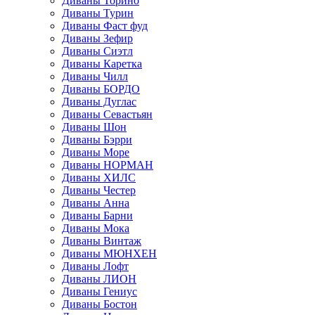
Диваны Торино
Диваны Турин
Диваны Фаст фуд
Диваны Зефир
Диваны Сиэтл
Диваны Каретка
Диваны Чилл
Диваны БОРДО
Диваны Дуглас
Диваны Севастьян
Диваны Шон
Диваны Бэрри
Диваны Море
Диваны НОРМАН
Диваны ХИЛС
Диваны Честер
Диваны Анна
Диваны Барни
Диваны Мока
Диваны Винтаж
Диваны МЮНХЕН
Диваны Лофт
Диваны ЛИОН
Диваны Гениус
Диваны Бостон