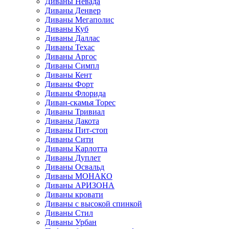
Диваны Невада
Диваны Денвер
Диваны Мегаполис
Диваны Куб
Диваны Даллас
Диваны Техас
Диваны Аргос
Диваны Симпл
Диваны Кент
Диваны Форт
Диваны Флорида
Диван-скамья Торес
Диваны Тривиал
Диваны Дакота
Диваны Пит-стоп
Диваны Сити
Диваны Карлотта
Диваны Дуплет
Диваны Освальд
Диваны МОНАКО
Диваны АРИЗОНА
Диваны кровати
Диваны с высокой спинкой
Диваны Стил
Диваны Урбан