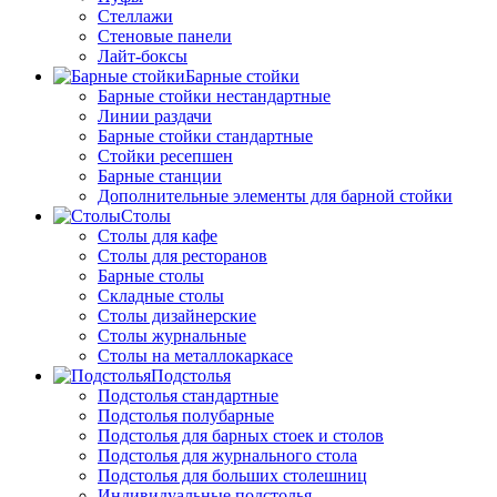
Стеллажи
Стеновые панели
Лайт-боксы
Барные стойки
Барные стойки нестандартные
Линии раздачи
Барные стойки стандартные
Стойки ресепшен
Барные станции
Дополнительные элементы для барной стойки
Столы
Столы для кафе
Столы для ресторанов
Барные столы
Складные столы
Столы дизайнерские
Столы журнальные
Столы на металлокаркасе
Подстолья
Подстолья стандартные
Подстолья полубарные
Подстолья для барных стоек и столов
Подстолья для журнального стола
Подстолья для больших столешниц
Индивидуальные подстолья