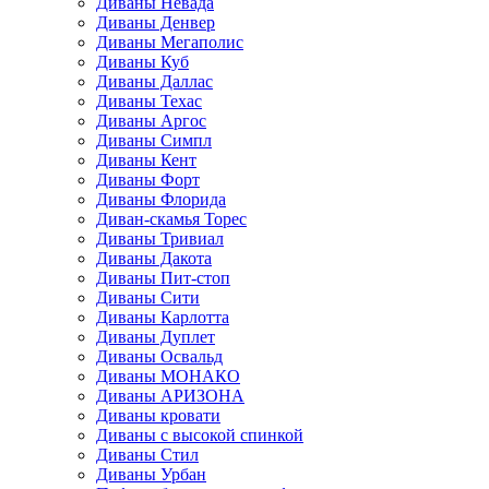
Диваны Невада
Диваны Денвер
Диваны Мегаполис
Диваны Куб
Диваны Даллас
Диваны Техас
Диваны Аргос
Диваны Симпл
Диваны Кент
Диваны Форт
Диваны Флорида
Диван-скамья Торес
Диваны Тривиал
Диваны Дакота
Диваны Пит-стоп
Диваны Сити
Диваны Карлотта
Диваны Дуплет
Диваны Освальд
Диваны МОНАКО
Диваны АРИЗОНА
Диваны кровати
Диваны с высокой спинкой
Диваны Стил
Диваны Урбан