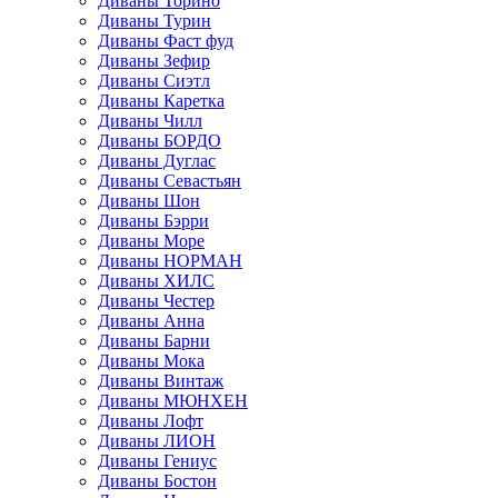
Диваны Торино
Диваны Турин
Диваны Фаст фуд
Диваны Зефир
Диваны Сиэтл
Диваны Каретка
Диваны Чилл
Диваны БОРДО
Диваны Дуглас
Диваны Севастьян
Диваны Шон
Диваны Бэрри
Диваны Море
Диваны НОРМАН
Диваны ХИЛС
Диваны Честер
Диваны Анна
Диваны Барни
Диваны Мока
Диваны Винтаж
Диваны МЮНХЕН
Диваны Лофт
Диваны ЛИОН
Диваны Гениус
Диваны Бостон