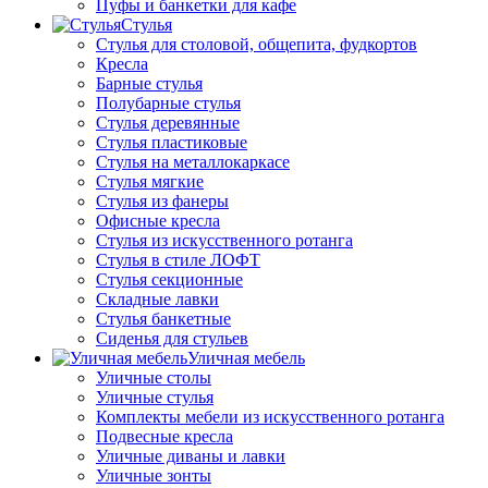
Пуфы и банкетки для кафе
Стулья
Стулья для столовой, общепита, фудкортов
Кресла
Барные стулья
Полубарные стулья
Стулья деревянные
Стулья пластиковые
Стулья на металлокаркасе
Стулья мягкие
Стулья из фанеры
Офисные кресла
Стулья из искусственного ротанга
Стулья в стиле ЛОФТ
Стулья секционные
Складные лавки
Стулья банкетные
Сиденья для стульев
Уличная мебель
Уличные столы
Уличные стулья
Комплекты мебели из искусственного ротанга
Подвесные кресла
Уличные диваны и лавки
Уличные зонты