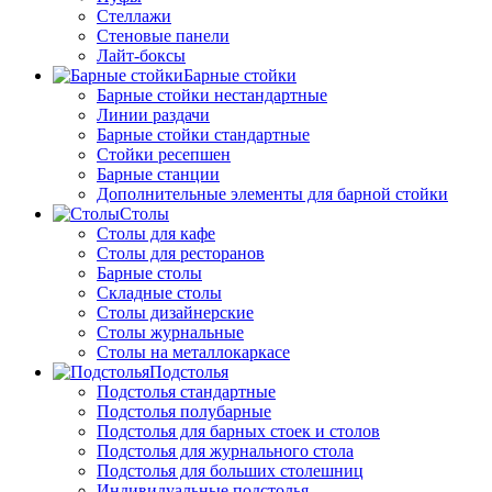
Стеллажи
Стеновые панели
Лайт-боксы
Барные стойки
Барные стойки нестандартные
Линии раздачи
Барные стойки стандартные
Стойки ресепшен
Барные станции
Дополнительные элементы для барной стойки
Столы
Столы для кафе
Столы для ресторанов
Барные столы
Складные столы
Столы дизайнерские
Столы журнальные
Столы на металлокаркасе
Подстолья
Подстолья стандартные
Подстолья полубарные
Подстолья для барных стоек и столов
Подстолья для журнального стола
Подстолья для больших столешниц
Индивидуальные подстолья