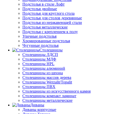
Подстолья в стиле Лофт
Подстолья двойные
Подстолья для круглого стола
Подстолья для столов деревянные
Подстолья из нержавеющей стали
Подстолья металлические
Подстолья с креплением к полу
Уличные подстолья
Хромированные подстолья
Чугунные подстолья
Столешницы
Столешницы ЛДСП
Столешницы МДФ
Столешницы HPL
Столешницы алюминий
Столешницы из шпона
Столешницы массив дерева
Столешницы Werzalit/Topalit
Столешницы ПВХ
Столешницы из искусственного камня
Столешницы компакт ламинат
Столешницы металлические
Диваны
Диваны корпусные