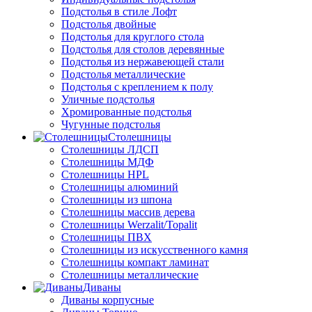
Подстолья в стиле Лофт
Подстолья двойные
Подстолья для круглого стола
Подстолья для столов деревянные
Подстолья из нержавеющей стали
Подстолья металлические
Подстолья с креплением к полу
Уличные подстолья
Хромированные подстолья
Чугунные подстолья
Столешницы
Столешницы ЛДСП
Столешницы МДФ
Столешницы HPL
Столешницы алюминий
Столешницы из шпона
Столешницы массив дерева
Столешницы Werzalit/Topalit
Столешницы ПВХ
Столешницы из искусственного камня
Столешницы компакт ламинат
Столешницы металлические
Диваны
Диваны корпусные