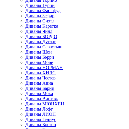
Диваны Торино
Диваны Турин
Диваны Фаст фуд
Диваны Зефир
Диваны Сиэтл
Диваны Каретка
Диваны Чилл
Диваны БОРДО
Диваны Дуглас
Диваны Севастьян
Диваны Шон
Диваны Бэрри
Диваны Море
Диваны НОРМАН
Диваны ХИЛС
Диваны Честер
Диваны Анна
Диваны Барни
Диваны Мока
Диваны Винтаж
Диваны МЮНХЕН
Диваны Лофт
Диваны ЛИОН
Диваны Гениус
Диваны Бостон