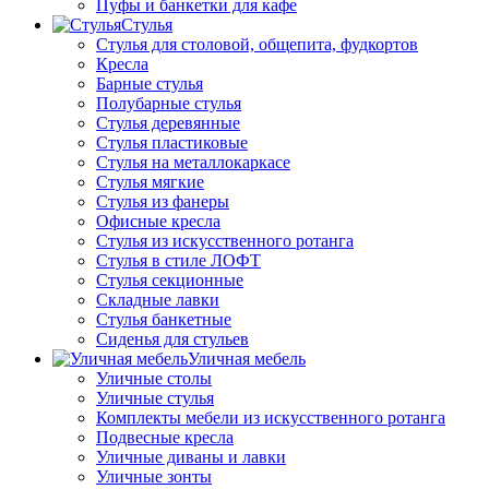
Пуфы и банкетки для кафе
Стулья
Стулья для столовой, общепита, фудкортов
Кресла
Барные стулья
Полубарные стулья
Стулья деревянные
Стулья пластиковые
Стулья на металлокаркасе
Стулья мягкие
Стулья из фанеры
Офисные кресла
Стулья из искусственного ротанга
Стулья в стиле ЛОФТ
Стулья секционные
Складные лавки
Стулья банкетные
Сиденья для стульев
Уличная мебель
Уличные столы
Уличные стулья
Комплекты мебели из искусственного ротанга
Подвесные кресла
Уличные диваны и лавки
Уличные зонты