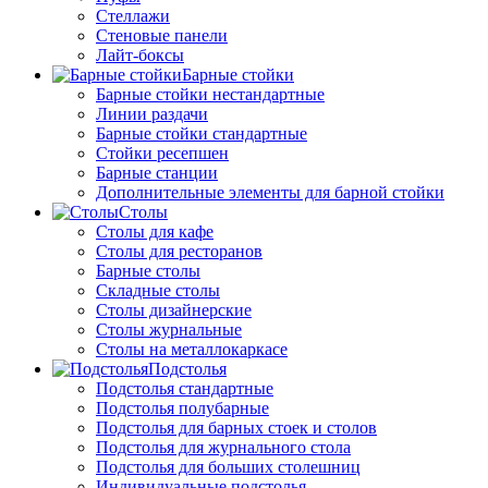
Стеллажи
Стеновые панели
Лайт-боксы
Барные стойки
Барные стойки нестандартные
Линии раздачи
Барные стойки стандартные
Стойки ресепшен
Барные станции
Дополнительные элементы для барной стойки
Столы
Столы для кафе
Столы для ресторанов
Барные столы
Складные столы
Столы дизайнерские
Столы журнальные
Столы на металлокаркасе
Подстолья
Подстолья стандартные
Подстолья полубарные
Подстолья для барных стоек и столов
Подстолья для журнального стола
Подстолья для больших столешниц
Индивидуальные подстолья