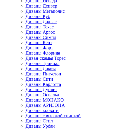
Диваны Невада
Диваны Денвер
Диваны Мегаполис
Диваны Куб
Диваны Даллас
Диваны Техас
Диваны Аргос
Диваны Симпл
Диваны Кент
Диваны Форт
Диваны Флорида
Диван-скамья Торес
Диваны Тривиал
Диваны Дакота
Диваны Пит-стоп
Диваны Сити
Диваны Карлотта
Диваны Дуплет
Диваны Освальд
Диваны МОНАКО
Диваны АРИЗОНА
Диваны кровати
Диваны с высокой спинкой
Диваны Стил
Диваны Урбан