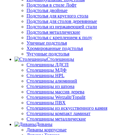
Подстолья в стиле Лофт
Подстолья двойные
Подстолья для круглого стола
Подстолья для столов деревянные
Подстолья из нержавеющей стали
Подстолья металлические
Подстолья с креплением к полу
Уличные подстолья
Хромированные подстолья
Чугунные подстолья
Столешницы
Столешницы ЛДСП
Столешницы МДФ
Столешницы HPL
Столешницы алюминий
Столешницы из шпона
Столешницы массив дерева
Столешницы Werzalit/Topalit
Столешницы ПВХ
Столешницы из искусственного камня
Столешницы компакт ламинат
Столешницы металлические
Диваны
Диваны корпусные