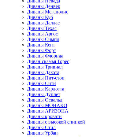
Диваны Невада
Диваны Денвер
Диваны Мегаполис
Диваны Куб
Диваны Даллас
Диваны Техас
Диваны Аргос
Диваны Симпл
Диваны Кент
Диваны Форт
Диваны Флорида
Диван-скамья Торес
Диваны Тривиал
Диваны Дакота
Диваны Пит-стоп
Диваны Сити
Диваны Карлотта
Диваны Дуплет
Диваны Освальд
Диваны МОНАКО
Диваны АРИЗОНА
Диваны кровати
Диваны с высокой спинкой
Диваны Стил
Диваны Урбан