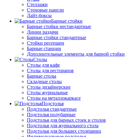
Стеллажи
Стеновые панели
Лайт-боксы
Барные стойки
Барные стойки нестандартные
Линии раздачи
Барные стойки стандартные
Стойки ресепшен
Барные станции
Дополнительные элементы для барной стойки
Столы
Столы для кафе
Столы для ресторанов
Барные столы
Складные столы
Столы дизайнерские
Столы журнальные
Столы на металлокаркасе
Подстолья
Подстолья стандартные
Подстолья полубарные
Подстолья для барных стоек и столов
Подстолья для журнального стола
Подстолья для больших столешниц
Индивидуальные подстолья