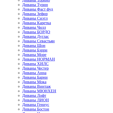
Диваны Торино
Диваны Турин
Диваны Фаст фуд
Диваны Зефир
Диваны Сиэтл
Диваны Каретка
Диваны Чилл
Диваны БОРДО
Диваны Дуглас
Диваны Севастьян
Диваны Шон
Диваны Бэрри
Диваны Море
Диваны НОРМАН
Диваны ХИЛС
Диваны Честер
Диваны Анна
Диваны Барни
Диваны Мока
Диваны Винтаж
Диваны МЮНХЕН
Диваны Лофт
Диваны ЛИОН
Диваны Гениус
Диваны Бостон