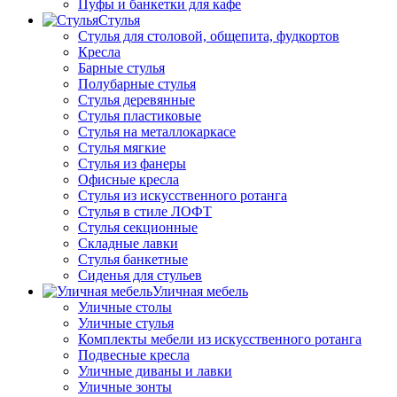
Пуфы и банкетки для кафе
Стулья
Стулья для столовой, общепита, фудкортов
Кресла
Барные стулья
Полубарные стулья
Стулья деревянные
Стулья пластиковые
Стулья на металлокаркасе
Стулья мягкие
Стулья из фанеры
Офисные кресла
Стулья из искусственного ротанга
Стулья в стиле ЛОФТ
Стулья секционные
Складные лавки
Стулья банкетные
Сиденья для стульев
Уличная мебель
Уличные столы
Уличные стулья
Комплекты мебели из искусственного ротанга
Подвесные кресла
Уличные диваны и лавки
Уличные зонты