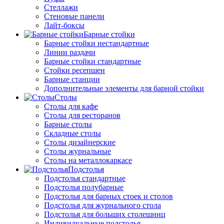
Стеллажи
Стеновые панели
Лайт-боксы
Барные стойки
Барные стойки нестандартные
Линии раздачи
Барные стойки стандартные
Стойки ресепшен
Барные станции
Дополнительные элементы для барной стойки
Столы
Столы для кафе
Столы для ресторанов
Барные столы
Складные столы
Столы дизайнерские
Столы журнальные
Столы на металлокаркасе
Подстолья
Подстолья стандартные
Подстолья полубарные
Подстолья для барных стоек и столов
Подстолья для журнального стола
Подстолья для больших столешниц
Индивидуальные подстолья