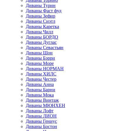
Диваны Торино
Диваны Турин
Диваны Фаст фуд
Диваны Зефир
Диваны Сиэтл
Диваны Каретка
Диваны Чилл
Диваны БОРДО
Диваны Дуглас
Диваны Севастьян
Диваны Шон
Диваны Бэрри
Диваны Море
Диваны НОРМАН
Диваны ХИЛС
Диваны Честер
Диваны Анна
Диваны Барни
Диваны Мока
Диваны Винтаж
Диваны МЮНХЕН
Диваны Лофт
Диваны ЛИОН
Диваны Гениус
Диваны Бостон