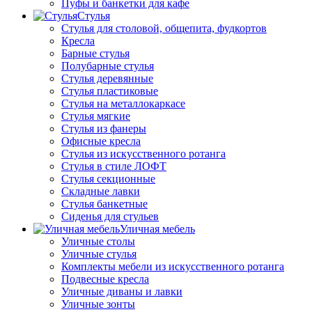
Пуфы и банкетки для кафе
Стулья
Стулья для столовой, общепита, фудкортов
Кресла
Барные стулья
Полубарные стулья
Стулья деревянные
Стулья пластиковые
Стулья на металлокаркасе
Стулья мягкие
Стулья из фанеры
Офисные кресла
Стулья из искусственного ротанга
Стулья в стиле ЛОФТ
Стулья секционные
Складные лавки
Стулья банкетные
Сиденья для стульев
Уличная мебель
Уличные столы
Уличные стулья
Комплекты мебели из искусственного ротанга
Подвесные кресла
Уличные диваны и лавки
Уличные зонты