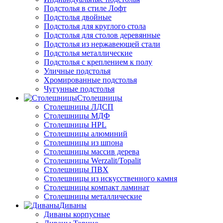
Подстолья в стиле Лофт
Подстолья двойные
Подстолья для круглого стола
Подстолья для столов деревянные
Подстолья из нержавеющей стали
Подстолья металлические
Подстолья с креплением к полу
Уличные подстолья
Хромированные подстолья
Чугунные подстолья
Столешницы
Столешницы ЛДСП
Столешницы МДФ
Столешницы HPL
Столешницы алюминий
Столешницы из шпона
Столешницы массив дерева
Столешницы Werzalit/Topalit
Столешницы ПВХ
Столешницы из искусственного камня
Столешницы компакт ламинат
Столешницы металлические
Диваны
Диваны корпусные