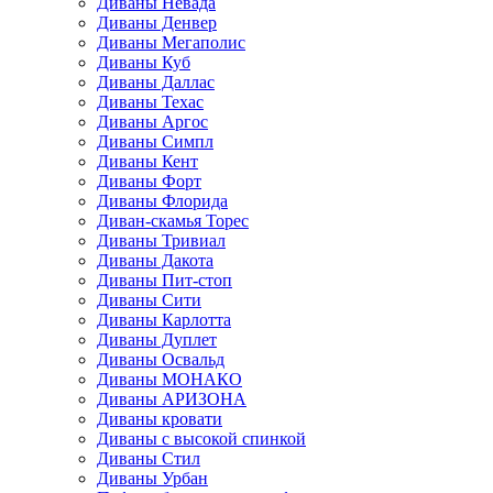
Диваны Невада
Диваны Денвер
Диваны Мегаполис
Диваны Куб
Диваны Даллас
Диваны Техас
Диваны Аргос
Диваны Симпл
Диваны Кент
Диваны Форт
Диваны Флорида
Диван-скамья Торес
Диваны Тривиал
Диваны Дакота
Диваны Пит-стоп
Диваны Сити
Диваны Карлотта
Диваны Дуплет
Диваны Освальд
Диваны МОНАКО
Диваны АРИЗОНА
Диваны кровати
Диваны с высокой спинкой
Диваны Стил
Диваны Урбан