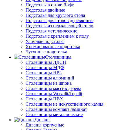
Подстолья в стиле Лофт
Подстолья двойные
Подстолья для круглого стола
Подстолья для столов деревянные
Подстолья из нержавеющей стали
Подстолья металлические
Подстолья с креплением к полу
Уличные подстолья
Хромированные подстолья
Чугунные подстолья
Столешницы
Столешницы ЛДСП
Столешницы МДФ
Столешницы HPL
Столешницы алюминий
Столешницы из шпона
Столешницы массив дерева
Столешницы Werzalit/Topalit
Столешницы ПВХ
Столешницы из искусственного камня
Столешницы компакт ламинат
Столешницы металлические
Диваны
Диваны корпусные