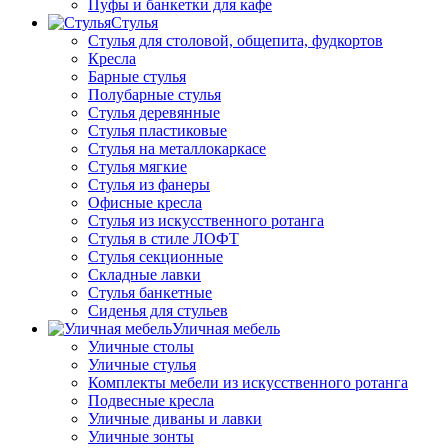
Пуфы и банкетки для кафе
Стулья
Стулья для столовой, общепита, фудкортов
Кресла
Барные стулья
Полубарные стулья
Стулья деревянные
Стулья пластиковые
Стулья на металлокаркасе
Стулья мягкие
Стулья из фанеры
Офисные кресла
Стулья из искусственного ротанга
Стулья в стиле ЛОФТ
Стулья секционные
Складные лавки
Стулья банкетные
Сиденья для стульев
Уличная мебель
Уличные столы
Уличные стулья
Комплекты мебели из искусственного ротанга
Подвесные кресла
Уличные диваны и лавки
Уличные зонты