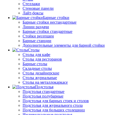
Стеллажи
Стеновые панели
Лайт-боксы
Барные стойки
Барные стойки нестандартные
Линии раздачи
Барные стойки стандартные
Стойки ресепшен
Барные станции
Дополнительные элементы для барной стойки
Столы
Столы для кафе
Столы для ресторанов
Барные столы
Складные столы
Столы дизайнерские
Столы журнальные
Столы на металлокаркасе
Подстолья
Подстолья стандартные
Подстолья полубарные
Подстолья для барных стоек и столов
Подстолья для журнального стола
Подстолья для больших столешниц
Индивидуальные подстолья