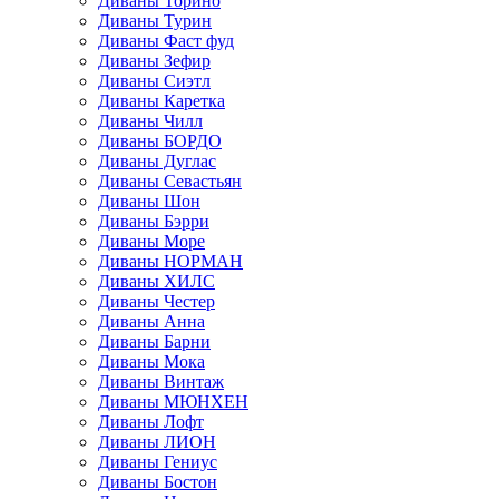
Диваны Торино
Диваны Турин
Диваны Фаст фуд
Диваны Зефир
Диваны Сиэтл
Диваны Каретка
Диваны Чилл
Диваны БОРДО
Диваны Дуглас
Диваны Севастьян
Диваны Шон
Диваны Бэрри
Диваны Море
Диваны НОРМАН
Диваны ХИЛС
Диваны Честер
Диваны Анна
Диваны Барни
Диваны Мока
Диваны Винтаж
Диваны МЮНХЕН
Диваны Лофт
Диваны ЛИОН
Диваны Гениус
Диваны Бостон