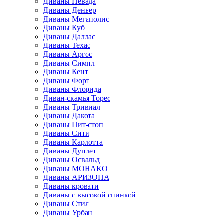
Диваны Невада
Диваны Денвер
Диваны Мегаполис
Диваны Куб
Диваны Даллас
Диваны Техас
Диваны Аргос
Диваны Симпл
Диваны Кент
Диваны Форт
Диваны Флорида
Диван-скамья Торес
Диваны Тривиал
Диваны Дакота
Диваны Пит-стоп
Диваны Сити
Диваны Карлотта
Диваны Дуплет
Диваны Освальд
Диваны МОНАКО
Диваны АРИЗОНА
Диваны кровати
Диваны с высокой спинкой
Диваны Стил
Диваны Урбан