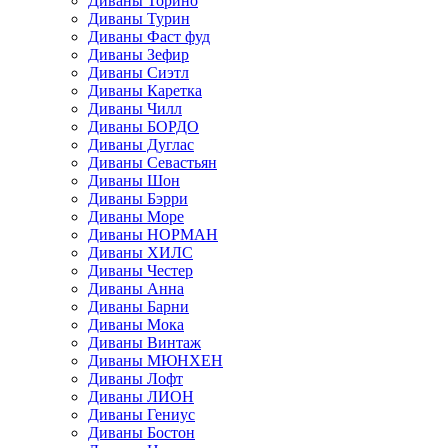
Диваны Торино
Диваны Турин
Диваны Фаст фуд
Диваны Зефир
Диваны Сиэтл
Диваны Каретка
Диваны Чилл
Диваны БОРДО
Диваны Дуглас
Диваны Севастьян
Диваны Шон
Диваны Бэрри
Диваны Море
Диваны НОРМАН
Диваны ХИЛС
Диваны Честер
Диваны Анна
Диваны Барни
Диваны Мока
Диваны Винтаж
Диваны МЮНХЕН
Диваны Лофт
Диваны ЛИОН
Диваны Гениус
Диваны Бостон