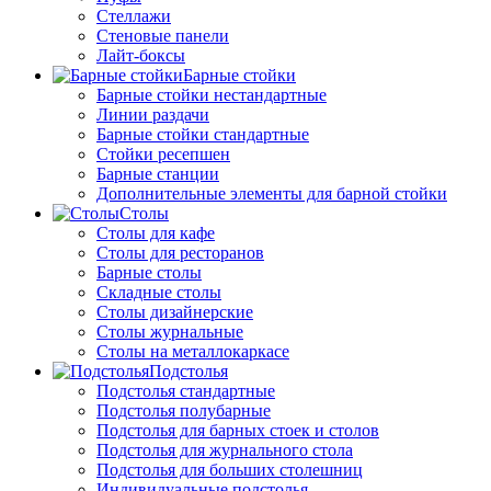
Стеллажи
Стеновые панели
Лайт-боксы
Барные стойки
Барные стойки нестандартные
Линии раздачи
Барные стойки стандартные
Стойки ресепшен
Барные станции
Дополнительные элементы для барной стойки
Столы
Столы для кафе
Столы для ресторанов
Барные столы
Складные столы
Столы дизайнерские
Столы журнальные
Столы на металлокаркасе
Подстолья
Подстолья стандартные
Подстолья полубарные
Подстолья для барных стоек и столов
Подстолья для журнального стола
Подстолья для больших столешниц
Индивидуальные подстолья