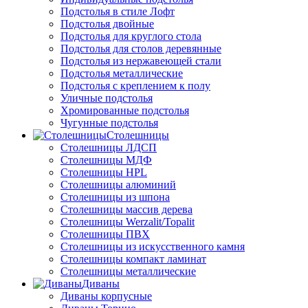
Подстолья в стиле Лофт
Подстолья двойные
Подстолья для круглого стола
Подстолья для столов деревянные
Подстолья из нержавеющей стали
Подстолья металлические
Подстолья с креплением к полу
Уличные подстолья
Хромированные подстолья
Чугунные подстолья
Столешницы
Столешницы ЛДСП
Столешницы МДФ
Столешницы HPL
Столешницы алюминий
Столешницы из шпона
Столешницы массив дерева
Столешницы Werzalit/Topalit
Столешницы ПВХ
Столешницы из искусственного камня
Столешницы компакт ламинат
Столешницы металлические
Диваны
Диваны корпусные