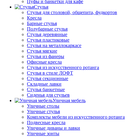
Пуфы и банкетки для кафе
Стулья
Стулья для столовой, общепита, фудкортов
Кресла
Барные стулья
Полубарные стулья
Стулья деревянные
Стулья пластиковые
Стулья на металлокаркасе
Стулья мягкие
Стулья из фанеры
Офисные кресла
Стулья из искусственного ротанга
Стулья в стиле ЛОФТ
Стулья секционные
Складные лавки
Стулья банкетные
Сиденья для стульев
Уличная мебель
Уличные столы
Уличные стулья
Комплекты мебели из искусственного ротанга
Подвесные кресла
Уличные диваны и лавки
Уличные зонты