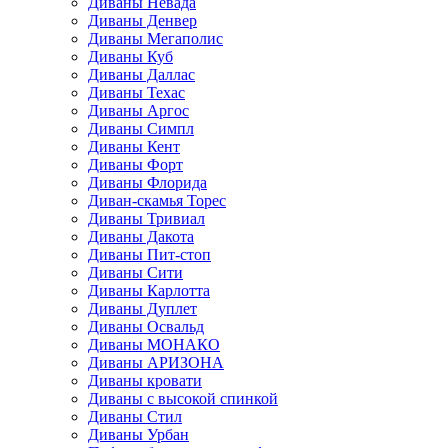
Диваны Невада
Диваны Денвер
Диваны Мегаполис
Диваны Куб
Диваны Даллас
Диваны Техас
Диваны Аргос
Диваны Симпл
Диваны Кент
Диваны Форт
Диваны Флорида
Диван-скамья Торес
Диваны Тривиал
Диваны Дакота
Диваны Пит-стоп
Диваны Сити
Диваны Карлотта
Диваны Дуплет
Диваны Освальд
Диваны МОНАКО
Диваны АРИЗОНА
Диваны кровати
Диваны с высокой спинкой
Диваны Стил
Диваны Урбан