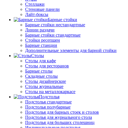
Стеллажи
Стеновые панели
Лайт-боксы
Барные стойки
Барные стойки нестандартные
Линии раздачи
Барные стойки стандартные
Стойки ресепшен
Барные станции
Дополнительные элементы для барной стойки
Столы
Столы для кафе
Столы для ресторанов
Барные столы
Складные столы
Столы дизайнерские
Столы журнальные
Столы на металлокаркасе
Подстолья
Подстолья стандартные
Подстолья полубарные
Подстолья для барных стоек и столов
Подстолья для журнального стола
Подстолья для больших столешниц
Индивидуальные подстолья