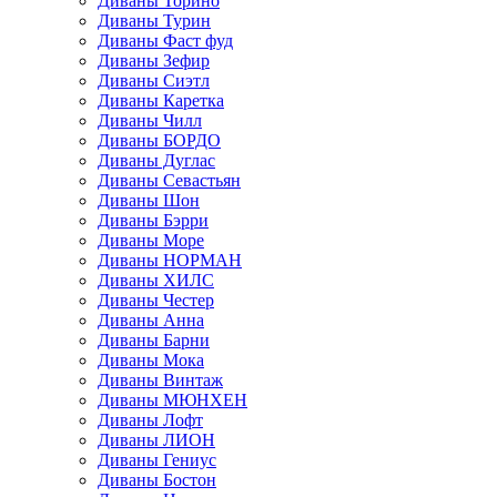
Диваны Торино
Диваны Турин
Диваны Фаст фуд
Диваны Зефир
Диваны Сиэтл
Диваны Каретка
Диваны Чилл
Диваны БОРДО
Диваны Дуглас
Диваны Севастьян
Диваны Шон
Диваны Бэрри
Диваны Море
Диваны НОРМАН
Диваны ХИЛС
Диваны Честер
Диваны Анна
Диваны Барни
Диваны Мока
Диваны Винтаж
Диваны МЮНХЕН
Диваны Лофт
Диваны ЛИОН
Диваны Гениус
Диваны Бостон