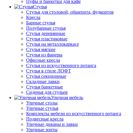
Пуфы и банкетки для кафе
Стулья
Стулья для столовой, общепита, фудкортов
Кресла
Барные стулья
Полубарные стулья
Стулья деревянные
Стулья пластиковые
Стулья на металлокаркасе
Стулья мягкие
Стулья из фанеры
Офисные кресла
Стулья из искусственного ротанга
Стулья в стиле ЛОФТ
Стулья секционные
Складные лавки
Стулья банкетные
Сиденья для стульев
Уличная мебель
Уличные столы
Уличные стулья
Комплекты мебели из искусственного ротанга
Подвесные кресла
Уличные диваны и лавки
Уличные зонты