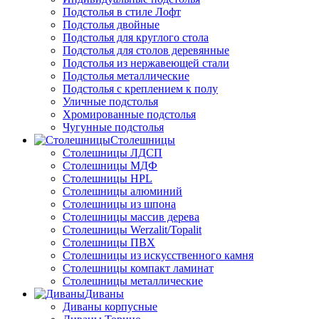
Подстолья в стиле Лофт
Подстолья двойные
Подстолья для круглого стола
Подстолья для столов деревянные
Подстолья из нержавеющей стали
Подстолья металлические
Подстолья с креплением к полу
Уличные подстолья
Хромированные подстолья
Чугунные подстолья
Столешницы
Столешницы ЛДСП
Столешницы МДФ
Столешницы HPL
Столешницы алюминий
Столешницы из шпона
Столешницы массив дерева
Столешницы Werzalit/Topalit
Столешницы ПВХ
Столешницы из искусственного камня
Столешницы компакт ламинат
Столешницы металлические
Диваны
Диваны корпусные