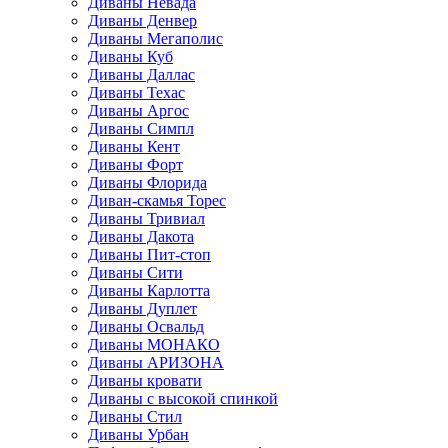
Диваны Невада
Диваны Денвер
Диваны Мегаполис
Диваны Куб
Диваны Даллас
Диваны Техас
Диваны Аргос
Диваны Симпл
Диваны Кент
Диваны Форт
Диваны Флорида
Диван-скамья Торес
Диваны Тривиал
Диваны Дакота
Диваны Пит-стоп
Диваны Сити
Диваны Карлотта
Диваны Дуплет
Диваны Освальд
Диваны МОНАКО
Диваны АРИЗОНА
Диваны кровати
Диваны с высокой спинкой
Диваны Стил
Диваны Урбан