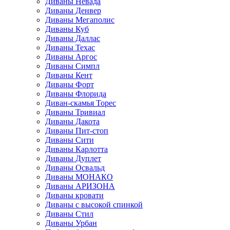
Диваны Невада
Диваны Денвер
Диваны Мегаполис
Диваны Куб
Диваны Даллас
Диваны Техас
Диваны Аргос
Диваны Симпл
Диваны Кент
Диваны Форт
Диваны Флорида
Диван-скамья Торес
Диваны Тривиал
Диваны Дакота
Диваны Пит-стоп
Диваны Сити
Диваны Карлотта
Диваны Дуплет
Диваны Освальд
Диваны МОНАКО
Диваны АРИЗОНА
Диваны кровати
Диваны с высокой спинкой
Диваны Стил
Диваны Урбан