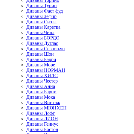
Диваны Торино
Диваны Турин
Диваны Фаст фуд
Диваны Зефир
Диваны Сиэтл
Диваны Каретка
Диваны Чилл
Диваны БОРДО
Диваны Дуглас
Диваны Севастьян
Диваны Шон
Диваны Бэрри
Диваны Море
Диваны НОРМАН
Диваны ХИЛС
Диваны Честер
Диваны Анна
Диваны Барни
Диваны Мока
Диваны Винтаж
Диваны МЮНХЕН
Диваны Лофт
Диваны ЛИОН
Диваны Гениус
Диваны Бостон