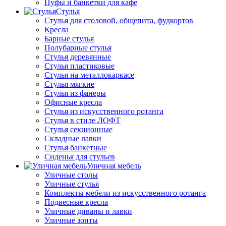
Пуфы и банкетки для кафе
Стулья
Стулья для столовой, общепита, фудкортов
Кресла
Барные стулья
Полубарные стулья
Стулья деревянные
Стулья пластиковые
Стулья на металлокаркасе
Стулья мягкие
Стулья из фанеры
Офисные кресла
Стулья из искусственного ротанга
Стулья в стиле ЛОФТ
Стулья секционные
Складные лавки
Стулья банкетные
Сиденья для стульев
Уличная мебель
Уличные столы
Уличные стулья
Комплекты мебели из искусственного ротанга
Подвесные кресла
Уличные диваны и лавки
Уличные зонты