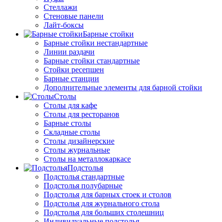
Стеллажи
Стеновые панели
Лайт-боксы
Барные стойки
Барные стойки нестандартные
Линии раздачи
Барные стойки стандартные
Стойки ресепшен
Барные станции
Дополнительные элементы для барной стойки
Столы
Столы для кафе
Столы для ресторанов
Барные столы
Складные столы
Столы дизайнерские
Столы журнальные
Столы на металлокаркасе
Подстолья
Подстолья стандартные
Подстолья полубарные
Подстолья для барных стоек и столов
Подстолья для журнального стола
Подстолья для больших столешниц
Индивидуальные подстолья