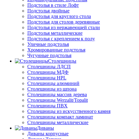
Подстолья в стиле Лофт
Подстолья двойные
Подстолья для круглого стола
Подстолья для столов деревянные
Подстолья из нержавеющей стали
Подстолья металлические
Подстолья с креплением к полу
Уличные подстолья
Хромированные подстолья
Чугунные подстолья
Столешницы
Столешницы ЛДСП
Столешницы МДФ
Столешницы HPL
Столешницы алюминий
Столешницы из шпона
Столешницы массив дерева
Столешницы Werzalit/Topalit
Столешницы ПВХ
Столешницы из искусственного камня
Столешницы компакт ламинат
Столешницы металлические
Диваны
Диваны корпусные