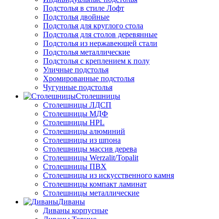
Подстолья в стиле Лофт
Подстолья двойные
Подстолья для круглого стола
Подстолья для столов деревянные
Подстолья из нержавеющей стали
Подстолья металлические
Подстолья с креплением к полу
Уличные подстолья
Хромированные подстолья
Чугунные подстолья
Столешницы
Столешницы ЛДСП
Столешницы МДФ
Столешницы HPL
Столешницы алюминий
Столешницы из шпона
Столешницы массив дерева
Столешницы Werzalit/Topalit
Столешницы ПВХ
Столешницы из искусственного камня
Столешницы компакт ламинат
Столешницы металлические
Диваны
Диваны корпусные