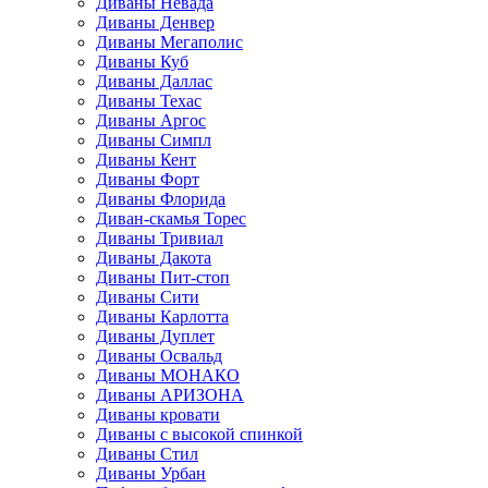
Диваны Невада
Диваны Денвер
Диваны Мегаполис
Диваны Куб
Диваны Даллас
Диваны Техас
Диваны Аргос
Диваны Симпл
Диваны Кент
Диваны Форт
Диваны Флорида
Диван-скамья Торес
Диваны Тривиал
Диваны Дакота
Диваны Пит-стоп
Диваны Сити
Диваны Карлотта
Диваны Дуплет
Диваны Освальд
Диваны МОНАКО
Диваны АРИЗОНА
Диваны кровати
Диваны с высокой спинкой
Диваны Стил
Диваны Урбан