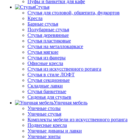
Пуфы и банкетки для кафе
Стулья
Стулья для столовой, общепита, фудкортов
Кресла
Барные стулья
Полубарные стулья
Стулья деревянные
Стулья пластиковые
Стулья на металлокаркасе
Стулья мягкие
Стулья из фанеры
Офисные кресла
Стулья из искусственного ротанга
Стулья в стиле ЛОФТ
Стулья секционные
Складные лавки
Стулья банкетные
Сиденья для стульев
Уличная мебель
Уличные столы
Уличные стулья
Комплекты мебели из искусственного ротанга
Подвесные кресла
Уличные диваны и лавки
Уличные зонты