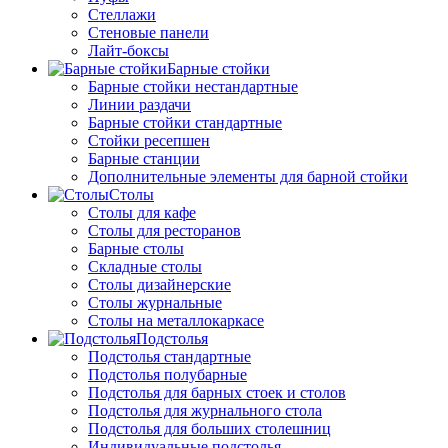
Стеллажи
Стеновые панели
Лайт-боксы
Барные стойки
Барные стойки нестандартные
Линии раздачи
Барные стойки стандартные
Стойки ресепшен
Барные станции
Дополнительные элементы для барной стойки
Столы
Столы для кафе
Столы для ресторанов
Барные столы
Складные столы
Столы дизайнерские
Столы журнальные
Столы на металлокаркасе
Подстолья
Подстолья стандартные
Подстолья полубарные
Подстолья для барных стоек и столов
Подстолья для журнального стола
Подстолья для больших столешниц
Индивидуальные подстолья