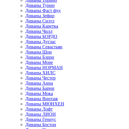
Диваны Торино
Диваны Турин
Диваны Фаст фуд
Диваны Зефир
Диваны Сиэтл
Диваны Каретка
Диваны Чилл
Диваны БОРДО
Диваны Дуглас
Диваны Севастьян
Диваны Шон
Диваны Бэрри
Диваны Море
Диваны НОРМАН
Диваны ХИЛС
Диваны Честер
Диваны Анна
Диваны Барни
Диваны Мока
Диваны Винтаж
Диваны МЮНХЕН
Диваны Лофт
Диваны ЛИОН
Диваны Гениус
Диваны Бостон