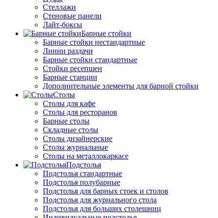
Стеллажи
Стеновые панели
Лайт-боксы
Барные стойки
Барные стойки нестандартные
Линии раздачи
Барные стойки стандартные
Стойки ресепшен
Барные станции
Дополнительные элементы для барной стойки
Столы
Столы для кафе
Столы для ресторанов
Барные столы
Складные столы
Столы дизайнерские
Столы журнальные
Столы на металлокаркасе
Подстолья
Подстолья стандартные
Подстолья полубарные
Подстолья для барных стоек и столов
Подстолья для журнального стола
Подстолья для больших столешниц
Индивидуальные подстолья