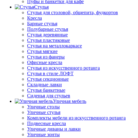
Пуфы и банкетки для кафе
Стулья
Стулья для столовой, общепита, фудкортов
Кресла
Барные стулья
Полубарные стулья
Стулья деревянные
Стулья пластиковые
Стулья на металлокаркасе
Стулья мягкие
Стулья из фанеры
Офисные кресла
Стулья из искусственного ротанга
Стулья в стиле ЛОФТ
Стулья секционные
Складные лавки
Стулья банкетные
Сиденья для стульев
Уличная мебель
Уличные столы
Уличные стулья
Комплекты мебели из искусственного ротанга
Подвесные кресла
Уличные диваны и лавки
Уличные зонты