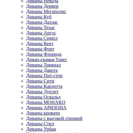
Диваны Невада
Диваны Денвер
Диваны Мегаполис
Диваны Куб
Диваны Даллас
Диваны Техас
Диваны Аргос
Диваны Симпл
Диваны Кент
Диваны Форт
Диваны Флорида
Диван-скамья Торес
Диваны Тривиал
Диваны Дакота
Диваны Пит-стоп
Диваны Сити
Диваны Карлотта
Диваны Дуплет
Диваны Освальд
Диваны МОНАКО
Диваны АРИЗОНА
Диваны кровати
Диваны с высокой спинкой
Диваны Стил
Диваны Урбан