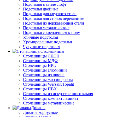
Подстолья в стиле Лофт
Подстолья двойные
Подстолья для круглого стола
Подстолья для столов деревянные
Подстолья из нержавеющей стали
Подстолья металлические
Подстолья с креплением к полу
Уличные подстолья
Хромированные подстолья
Чугунные подстолья
Столешницы
Столешницы ЛДСП
Столешницы МДФ
Столешницы HPL
Столешницы алюминий
Столешницы из шпона
Столешницы массив дерева
Столешницы Werzalit/Topalit
Столешницы ПВХ
Столешницы из искусственного камня
Столешницы компакт ламинат
Столешницы металлические
Диваны
Диваны корпусные