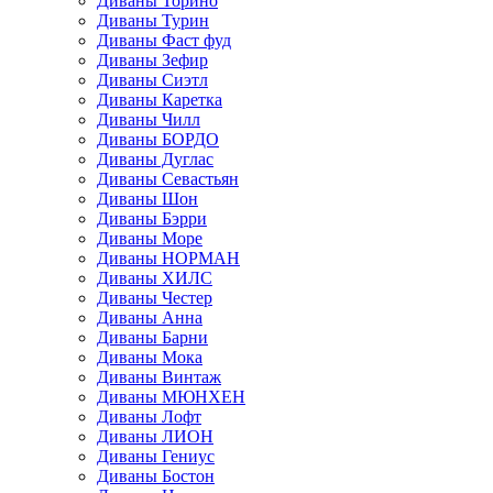
Диваны Торино
Диваны Турин
Диваны Фаст фуд
Диваны Зефир
Диваны Сиэтл
Диваны Каретка
Диваны Чилл
Диваны БОРДО
Диваны Дуглас
Диваны Севастьян
Диваны Шон
Диваны Бэрри
Диваны Море
Диваны НОРМАН
Диваны ХИЛС
Диваны Честер
Диваны Анна
Диваны Барни
Диваны Мока
Диваны Винтаж
Диваны МЮНХЕН
Диваны Лофт
Диваны ЛИОН
Диваны Гениус
Диваны Бостон