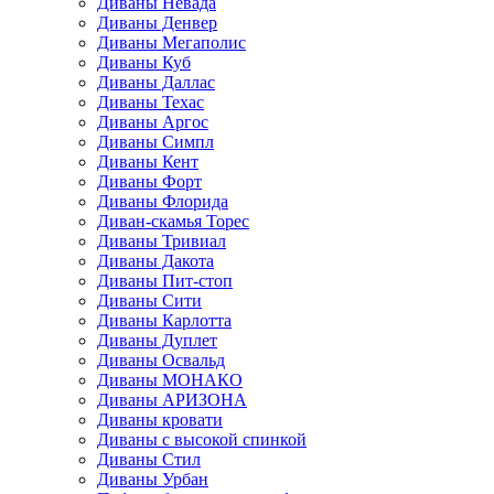
Диваны Невада
Диваны Денвер
Диваны Мегаполис
Диваны Куб
Диваны Даллас
Диваны Техас
Диваны Аргос
Диваны Симпл
Диваны Кент
Диваны Форт
Диваны Флорида
Диван-скамья Торес
Диваны Тривиал
Диваны Дакота
Диваны Пит-стоп
Диваны Сити
Диваны Карлотта
Диваны Дуплет
Диваны Освальд
Диваны МОНАКО
Диваны АРИЗОНА
Диваны кровати
Диваны с высокой спинкой
Диваны Стил
Диваны Урбан