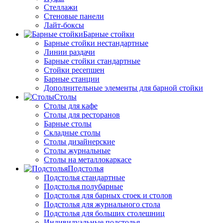
Стеллажи
Стеновые панели
Лайт-боксы
Барные стойки
Барные стойки нестандартные
Линии раздачи
Барные стойки стандартные
Стойки ресепшен
Барные станции
Дополнительные элементы для барной стойки
Столы
Столы для кафе
Столы для ресторанов
Барные столы
Складные столы
Столы дизайнерские
Столы журнальные
Столы на металлокаркасе
Подстолья
Подстолья стандартные
Подстолья полубарные
Подстолья для барных стоек и столов
Подстолья для журнального стола
Подстолья для больших столешниц
Индивидуальные подстолья