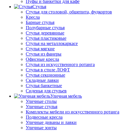
Пуфы и банкетки для кафе
Стулья
Стулья для столовой, общепита, фудкортов
Кресла
Барные стулья
Полубарные стулья
Стулья деревянные
Стулья пластиковые
Стулья на металлокаркасе
Стулья мягкие
Стулья из фанеры
Офисные кресла
Стулья из искусственного ротанга
Стулья в стиле ЛОФТ
Стулья секционные
Складные лавки
Стулья банкетные
Сиденья для стульев
Уличная мебель
Уличные столы
Уличные стулья
Комплекты мебели из искусственного ротанга
Подвесные кресла
Уличные диваны и лавки
Уличные зонты