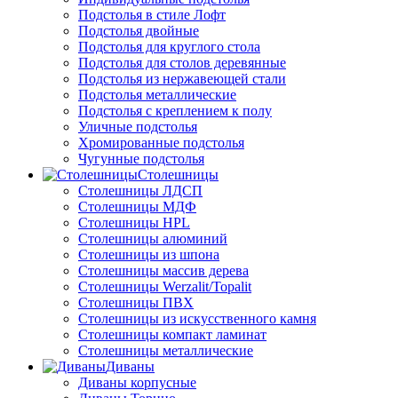
Подстолья в стиле Лофт
Подстолья двойные
Подстолья для круглого стола
Подстолья для столов деревянные
Подстолья из нержавеющей стали
Подстолья металлические
Подстолья с креплением к полу
Уличные подстолья
Хромированные подстолья
Чугунные подстолья
Столешницы
Столешницы ЛДСП
Столешницы МДФ
Столешницы HPL
Столешницы алюминий
Столешницы из шпона
Столешницы массив дерева
Столешницы Werzalit/Topalit
Столешницы ПВХ
Столешницы из искусственного камня
Столешницы компакт ламинат
Столешницы металлические
Диваны
Диваны корпусные