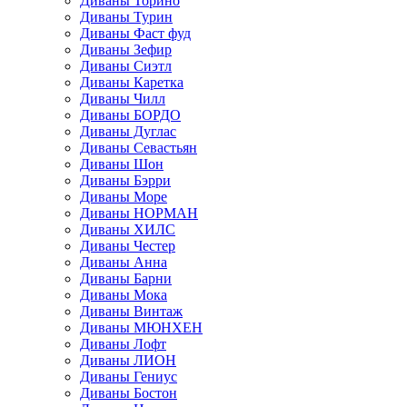
Диваны Торино
Диваны Турин
Диваны Фаст фуд
Диваны Зефир
Диваны Сиэтл
Диваны Каретка
Диваны Чилл
Диваны БОРДО
Диваны Дуглас
Диваны Севастьян
Диваны Шон
Диваны Бэрри
Диваны Море
Диваны НОРМАН
Диваны ХИЛС
Диваны Честер
Диваны Анна
Диваны Барни
Диваны Мока
Диваны Винтаж
Диваны МЮНХЕН
Диваны Лофт
Диваны ЛИОН
Диваны Гениус
Диваны Бостон