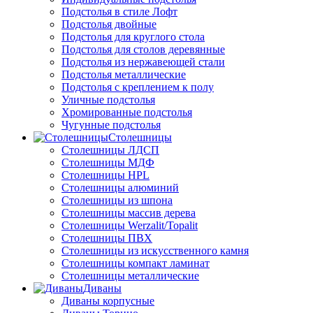
Подстолья в стиле Лофт
Подстолья двойные
Подстолья для круглого стола
Подстолья для столов деревянные
Подстолья из нержавеющей стали
Подстолья металлические
Подстолья с креплением к полу
Уличные подстолья
Хромированные подстолья
Чугунные подстолья
Столешницы
Столешницы ЛДСП
Столешницы МДФ
Столешницы HPL
Столешницы алюминий
Столешницы из шпона
Столешницы массив дерева
Столешницы Werzalit/Topalit
Столешницы ПВХ
Столешницы из искусственного камня
Столешницы компакт ламинат
Столешницы металлические
Диваны
Диваны корпусные