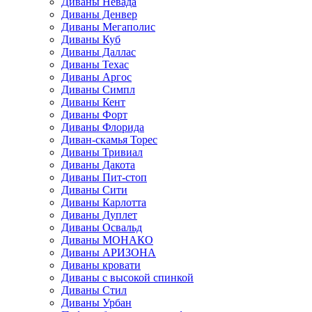
Диваны Невада
Диваны Денвер
Диваны Мегаполис
Диваны Куб
Диваны Даллас
Диваны Техас
Диваны Аргос
Диваны Симпл
Диваны Кент
Диваны Форт
Диваны Флорида
Диван-скамья Торес
Диваны Тривиал
Диваны Дакота
Диваны Пит-стоп
Диваны Сити
Диваны Карлотта
Диваны Дуплет
Диваны Освальд
Диваны МОНАКО
Диваны АРИЗОНА
Диваны кровати
Диваны с высокой спинкой
Диваны Стил
Диваны Урбан