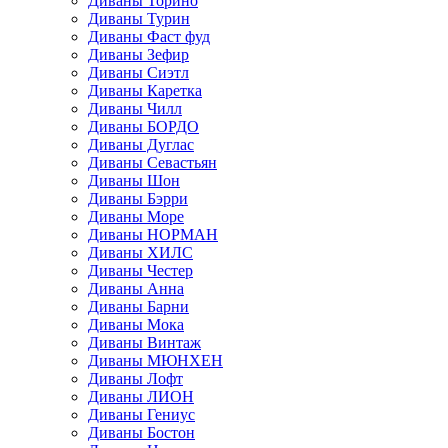
Диваны Торино
Диваны Турин
Диваны Фаст фуд
Диваны Зефир
Диваны Сиэтл
Диваны Каретка
Диваны Чилл
Диваны БОРДО
Диваны Дуглас
Диваны Севастьян
Диваны Шон
Диваны Бэрри
Диваны Море
Диваны НОРМАН
Диваны ХИЛС
Диваны Честер
Диваны Анна
Диваны Барни
Диваны Мока
Диваны Винтаж
Диваны МЮНХЕН
Диваны Лофт
Диваны ЛИОН
Диваны Гениус
Диваны Бостон