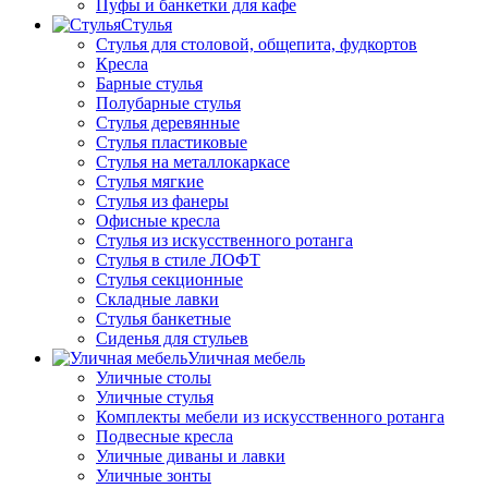
Пуфы и банкетки для кафе
Стулья
Стулья для столовой, общепита, фудкортов
Кресла
Барные стулья
Полубарные стулья
Стулья деревянные
Стулья пластиковые
Стулья на металлокаркасе
Стулья мягкие
Стулья из фанеры
Офисные кресла
Стулья из искусственного ротанга
Стулья в стиле ЛОФТ
Стулья секционные
Складные лавки
Стулья банкетные
Сиденья для стульев
Уличная мебель
Уличные столы
Уличные стулья
Комплекты мебели из искусственного ротанга
Подвесные кресла
Уличные диваны и лавки
Уличные зонты