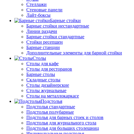
Стеллажи
Стеновые панели
Лайт-боксы
Барные стойки
Барные стойки нестандартные
Линии раздачи
Барные стойки стандартные
Стойки ресепшен
Барные станции
Дополнительные элементы для барной стойки
Столы
Столы для кафе
Столы для ресторанов
Барные столы
Складные столы
Столы дизайнерские
Столы журнальные
Столы на металлокаркасе
Подстолья
Подстолья стандартные
Подстолья полубарные
Подстолья для барных стоек и столов
Подстолья для журнального стола
Подстолья для больших столешниц
Индивидуальные подстолья