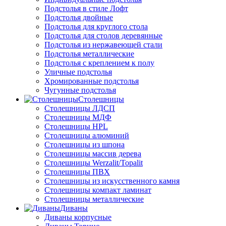
Подстолья в стиле Лофт
Подстолья двойные
Подстолья для круглого стола
Подстолья для столов деревянные
Подстолья из нержавеющей стали
Подстолья металлические
Подстолья с креплением к полу
Уличные подстолья
Хромированные подстолья
Чугунные подстолья
Столешницы
Столешницы ЛДСП
Столешницы МДФ
Столешницы HPL
Столешницы алюминий
Столешницы из шпона
Столешницы массив дерева
Столешницы Werzalit/Topalit
Столешницы ПВХ
Столешницы из искусственного камня
Столешницы компакт ламинат
Столешницы металлические
Диваны
Диваны корпусные