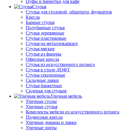
Пуфы и банкетки для кафе
Стулья
Стулья для столовой, общепита, фудкортов
Кресла
Барные стулья
Полубарные стулья
Стулья деревянные
Стулья пластиковые
Стулья на металлокаркасе
Стулья мягкие
Стулья из фанеры
Офисные кресла
Стулья из искусственного ротанга
Стулья в стиле ЛОФТ
Стулья секционные
Складные лавки
Стулья банкетные
Сиденья для стульев
Уличная мебель
Уличные столы
Уличные стулья
Комплекты мебели из искусственного ротанга
Подвесные кресла
Уличные диваны и лавки
Уличные зонты