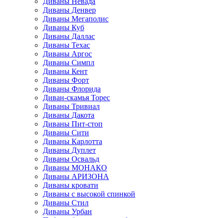
Диваны Невада
Диваны Денвер
Диваны Мегаполис
Диваны Куб
Диваны Даллас
Диваны Техас
Диваны Аргос
Диваны Симпл
Диваны Кент
Диваны Форт
Диваны Флорида
Диван-скамья Торес
Диваны Тривиал
Диваны Дакота
Диваны Пит-стоп
Диваны Сити
Диваны Карлотта
Диваны Дуплет
Диваны Освальд
Диваны МОНАКО
Диваны АРИЗОНА
Диваны кровати
Диваны с высокой спинкой
Диваны Стил
Диваны Урбан