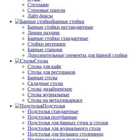
Стеллажи
Стеновые панели
Лайт-боксы
Барные стойки
Барные стойки нестандартные
Линии раздачи
Барные стойки стандартные
Стойки ресепшен
Барные станции
Дополнительные элементы для барной стойки
Столы
Столы для кафе
Столы для ресторанов
Барные столы
Складные столы
Столы дизайнерские
Столы журнальные
Столы на металлокаркасе
Подстолья
Подстолья стандартные
Подстолья полубарные
Подстолья для барных стоек и столов
Подстолья для журнального стола
Подстолья для больших столешниц
Индивидуальные подстолья