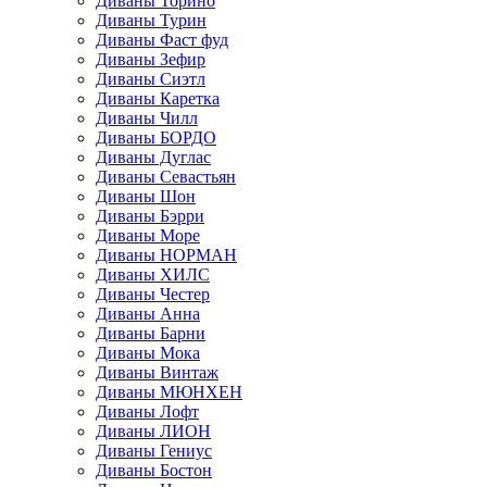
Диваны Торино
Диваны Турин
Диваны Фаст фуд
Диваны Зефир
Диваны Сиэтл
Диваны Каретка
Диваны Чилл
Диваны БОРДО
Диваны Дуглас
Диваны Севастьян
Диваны Шон
Диваны Бэрри
Диваны Море
Диваны НОРМАН
Диваны ХИЛС
Диваны Честер
Диваны Анна
Диваны Барни
Диваны Мока
Диваны Винтаж
Диваны МЮНХЕН
Диваны Лофт
Диваны ЛИОН
Диваны Гениус
Диваны Бостон