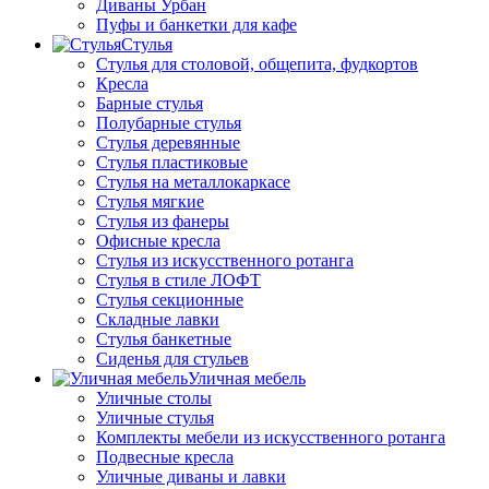
Диваны Урбан
Пуфы и банкетки для кафе
Стулья
Стулья для столовой, общепита, фудкортов
Кресла
Барные стулья
Полубарные стулья
Стулья деревянные
Стулья пластиковые
Стулья на металлокаркасе
Стулья мягкие
Стулья из фанеры
Офисные кресла
Стулья из искусственного ротанга
Стулья в стиле ЛОФТ
Стулья секционные
Складные лавки
Стулья банкетные
Сиденья для стульев
Уличная мебель
Уличные столы
Уличные стулья
Комплекты мебели из искусственного ротанга
Подвесные кресла
Уличные диваны и лавки