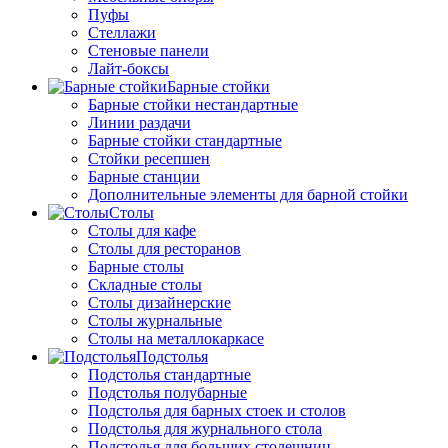
Пуфы
Стеллажи
Стеновые панели
Лайт-боксы
Барные стойки
Барные стойки нестандартные
Линии раздачи
Барные стойки стандартные
Стойки ресепшен
Барные станции
Дополнительные элементы для барной стойки
Столы
Столы для кафе
Столы для ресторанов
Барные столы
Складные столы
Столы дизайнерские
Столы журнальные
Столы на металлокаркасе
Подстолья
Подстолья стандартные
Подстолья полубарные
Подстолья для барных стоек и столов
Подстолья для журнального стола
Подстолья для больших столешниц