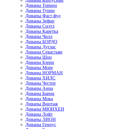
Диваны корпусные
Диваны Торино
Диваны Турин
Диваны Фаст фуд
Диваны Зефир
Диваны Сиэтл
Диваны Каретка
Диваны Чилл
Диваны БОРДО
Диваны Дуглас
Диваны Севастьян
Диваны Шон
Диваны Бэрри
Диваны Море
Диваны НОРМАН
Диваны ХИЛС
Диваны Честер
Диваны Анна
Диваны Барни
Диваны Мока
Диваны Винтаж
Диваны МЮНХЕН
Диваны Лофт
Диваны ЛИОН
Диваны Гениус