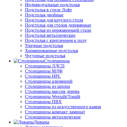
Индивидуальные подстолья
Подстолья в стиле Лофт
Подстолья двойные
Подстолья для круглого стола
Подстолья для столов деревянные
Подстолья из нержавеющей стали
Подстолья металлические
Подстолья с креплением к полу
Уличные подстолья
Хромированные подстолья
Чугунные подстолья
Столешницы
Столешницы ЛДСП
Столешницы МДФ
Столешницы HPL
Столешницы алюминий
Столешницы из шпона
Столешницы массив дерева
Столешницы Werzalit/Topalit
Столешницы ПВХ
Столешницы из искусственного камня
Столешницы компакт ламинат
Столешницы металлические
Диваны