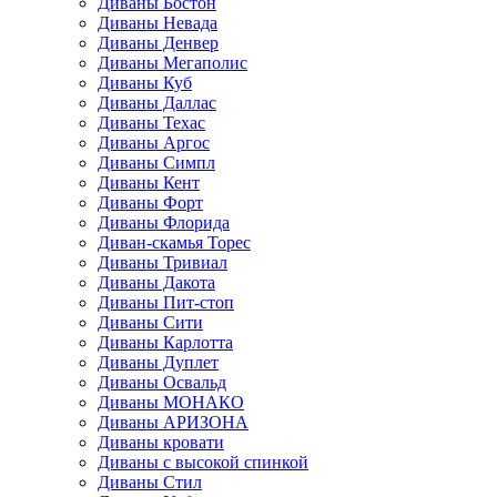
Диваны Бостон
Диваны Невада
Диваны Денвер
Диваны Мегаполис
Диваны Куб
Диваны Даллас
Диваны Техас
Диваны Аргос
Диваны Симпл
Диваны Кент
Диваны Форт
Диваны Флорида
Диван-скамья Торес
Диваны Тривиал
Диваны Дакота
Диваны Пит-стоп
Диваны Сити
Диваны Карлотта
Диваны Дуплет
Диваны Освальд
Диваны МОНАКО
Диваны АРИЗОНА
Диваны кровати
Диваны с высокой спинкой
Диваны Стил