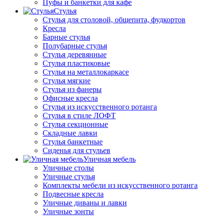
Пуфы и банкетки для кафе
Стулья
Стулья для столовой, общепита, фудкортов
Кресла
Барные стулья
Полубарные стулья
Стулья деревянные
Стулья пластиковые
Стулья на металлокаркасе
Стулья мягкие
Стулья из фанеры
Офисные кресла
Стулья из искусственного ротанга
Стулья в стиле ЛОФТ
Стулья секционные
Складные лавки
Стулья банкетные
Сиденья для стульев
Уличная мебель
Уличные столы
Уличные стулья
Комплекты мебели из искусственного ротанга
Подвесные кресла
Уличные диваны и лавки
Уличные зонты