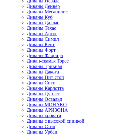
Диваны Невада
Диваны Денвер
Диваны Мегаполис
Диваны Куб
Диваны Даллас
Диваны Техас
Диваны Аргос
Диваны Симпл
Диваны Кент
Диваны Форт
Диваны Флорида
Диван-скамья Торес
Диваны Тривиал
Диваны Дакота
Диваны Пит-стоп
Диваны Сити
Диваны Карлотта
Диваны Дуплет
Диваны Освальд
Диваны МОНАКО
Диваны АРИЗОНА
Диваны кровати
Диваны с высокой спинкой
Диваны Стил
Диваны Урбан