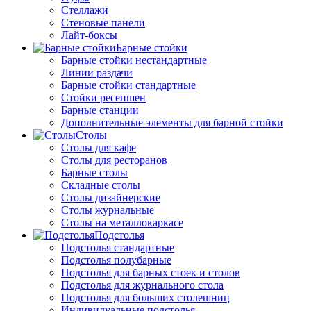
Стеллажи
Стеновые панели
Лайт-боксы
Барные стойки
Барные стойки нестандартные
Линии раздачи
Барные стойки стандартные
Стойки ресепшен
Барные станции
Дополнительные элементы для барной стойки
Столы
Столы для кафе
Столы для ресторанов
Барные столы
Складные столы
Столы дизайнерские
Столы журнальные
Столы на металлокаркасе
Подстолья
Подстолья стандартные
Подстолья полубарные
Подстолья для барных стоек и столов
Подстолья для журнального стола
Подстолья для больших столешниц
Индивидуальные подстолья