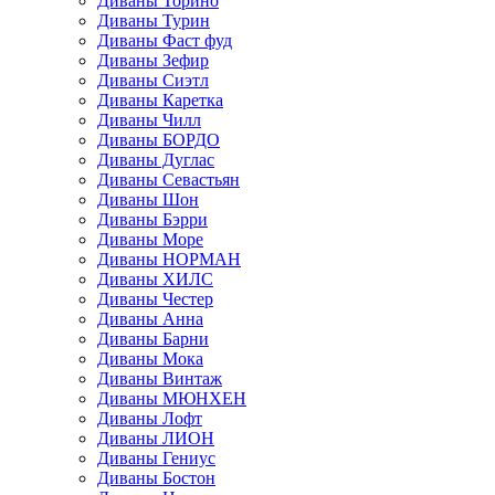
Диваны Торино
Диваны Турин
Диваны Фаст фуд
Диваны Зефир
Диваны Сиэтл
Диваны Каретка
Диваны Чилл
Диваны БОРДО
Диваны Дуглас
Диваны Севастьян
Диваны Шон
Диваны Бэрри
Диваны Море
Диваны НОРМАН
Диваны ХИЛС
Диваны Честер
Диваны Анна
Диваны Барни
Диваны Мока
Диваны Винтаж
Диваны МЮНХЕН
Диваны Лофт
Диваны ЛИОН
Диваны Гениус
Диваны Бостон