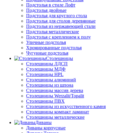
Подстолья в стиле Лофт
Подстолья двойные
Подстолья для круглого стола
Подстолья для столов деревянные
Подстолья из нержавеющей стали
Подстолья металлические
Подстолья с креплением к полу
Уличные подстолья
Хромированные подстолья
Чугунные подстолья
Столешницы
Столешницы ЛДСП
Столешницы МДФ
Столешницы HPL
Столешницы алюминий
Столешницы из шпона
Столешницы массив дерева
Столешницы Werzalit/Topalit
Столешницы ПВХ
Столешницы из искусственного камня
Столешницы компакт ламинат
Столешницы металлические
Диваны
Диваны корпусные