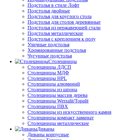
Подстолья в стиле Лофт
Подстолья двойные
Подстолья для круглого стола
Подстолья для столов деревянные
Подстолья из нержавеющей стали
Подстолья металлические
Подстолья с креплением к полу
Уличные подстолья
Хромированные подстолья
Чугунные подстолья
Столешницы
Столешницы ЛДСП
Столешницы МДФ
Столешницы HPL
Столешницы алюминий
Столешницы из шпона
Столешницы массив дерева
Столешницы Werzalit/Topalit
Столешницы ПВХ
Столешницы из искусственного камня
Столешницы компакт ламинат
Столешницы металлические
Диваны
Диваны корпусные