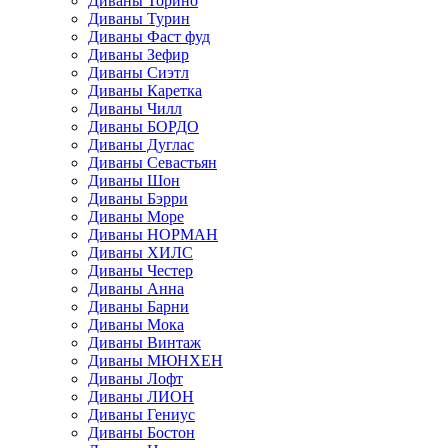
Диваны Торино
Диваны Турин
Диваны Фаст фуд
Диваны Зефир
Диваны Сиэтл
Диваны Каретка
Диваны Чилл
Диваны БОРДО
Диваны Дуглас
Диваны Севастьян
Диваны Шон
Диваны Бэрри
Диваны Море
Диваны НОРМАН
Диваны ХИЛС
Диваны Честер
Диваны Анна
Диваны Барни
Диваны Мока
Диваны Винтаж
Диваны МЮНХЕН
Диваны Лофт
Диваны ЛИОН
Диваны Гениус
Диваны Бостон