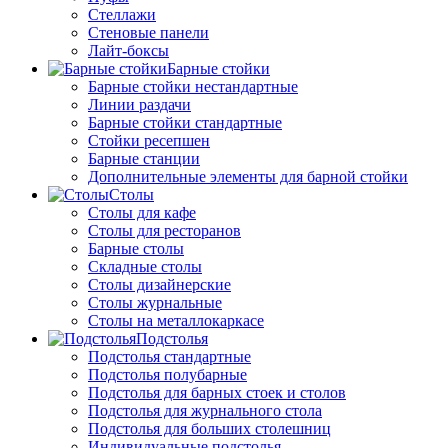
Стеллажи
Стеновые панели
Лайт-боксы
Барные стойки
Барные стойки нестандартные
Линии раздачи
Барные стойки стандартные
Стойки ресепшен
Барные станции
Дополнительные элементы для барной стойки
Столы
Столы для кафе
Столы для ресторанов
Барные столы
Складные столы
Столы дизайнерские
Столы журнальные
Столы на металлокаркасе
Подстолья
Подстолья стандартные
Подстолья полубарные
Подстолья для барных стоек и столов
Подстолья для журнального стола
Подстолья для больших столешниц
Индивидуальные подстолья