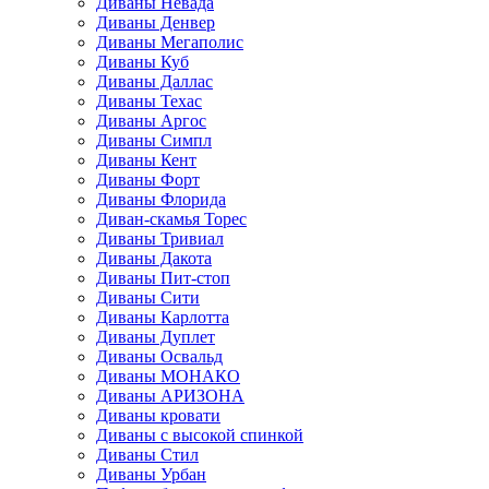
Диваны Невада
Диваны Денвер
Диваны Мегаполис
Диваны Куб
Диваны Даллас
Диваны Техас
Диваны Аргос
Диваны Симпл
Диваны Кент
Диваны Форт
Диваны Флорида
Диван-скамья Торес
Диваны Тривиал
Диваны Дакота
Диваны Пит-стоп
Диваны Сити
Диваны Карлотта
Диваны Дуплет
Диваны Освальд
Диваны МОНАКО
Диваны АРИЗОНА
Диваны кровати
Диваны с высокой спинкой
Диваны Стил
Диваны Урбан