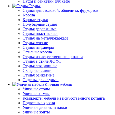
Пуфы и банкетки для кафе
Стулья
Стулья для столовой, общепита, фудкортов
Кресла
Барные стулья
Полубарные стулья
Стулья деревянные
Стулья пластиковые
Стулья на металлокаркасе
Стулья мягкие
Стулья из фанеры
Офисные кресла
Стулья из искусственного ротанга
Стулья в стиле ЛОФТ
Стулья секционные
Складные лавки
Стулья банкетные
Сиденья для стульев
Уличная мебель
Уличные столы
Уличные стулья
Комплекты мебели из искусственного ротанга
Подвесные кресла
Уличные диваны и лавки
Уличные зонты