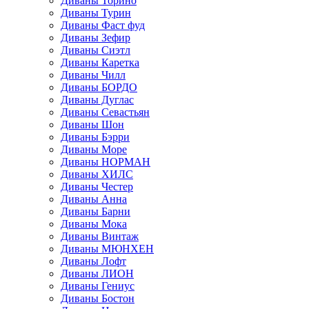
Диваны Торино
Диваны Турин
Диваны Фаст фуд
Диваны Зефир
Диваны Сиэтл
Диваны Каретка
Диваны Чилл
Диваны БОРДО
Диваны Дуглас
Диваны Севастьян
Диваны Шон
Диваны Бэрри
Диваны Море
Диваны НОРМАН
Диваны ХИЛС
Диваны Честер
Диваны Анна
Диваны Барни
Диваны Мока
Диваны Винтаж
Диваны МЮНХЕН
Диваны Лофт
Диваны ЛИОН
Диваны Гениус
Диваны Бостон