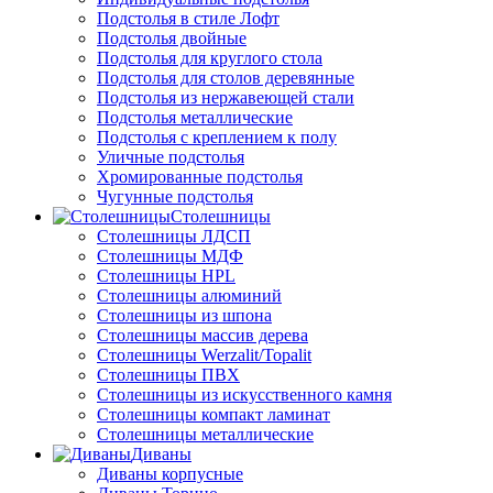
Подстолья в стиле Лофт
Подстолья двойные
Подстолья для круглого стола
Подстолья для столов деревянные
Подстолья из нержавеющей стали
Подстолья металлические
Подстолья с креплением к полу
Уличные подстолья
Хромированные подстолья
Чугунные подстолья
Столешницы
Столешницы ЛДСП
Столешницы МДФ
Столешницы HPL
Столешницы алюминий
Столешницы из шпона
Столешницы массив дерева
Столешницы Werzalit/Topalit
Столешницы ПВХ
Столешницы из искусственного камня
Столешницы компакт ламинат
Столешницы металлические
Диваны
Диваны корпусные