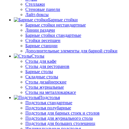
Стеллажи
Стеновые панели
Лайт-боксы
Барные стойки
Барные стойки нестандартные
Линии раздачи
Барные стойки стандартные
Стойки ресепшен
Барные станции
Дополнительные элементы для барной стойки
Столы
Столы для кафе
Столы для ресторанов
Барные столы
Складные столы
Столы дизайнерские
Столы журнальные
Столы на металлокаркасе
Подстолья
Подстолья стандартные
Подстолья полубарные
Подстолья для барных стоек и столов
Подстолья для журнального стола
Подстолья для больших столешниц
Индивидуальные подстолья