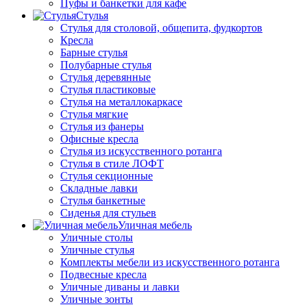
Пуфы и банкетки для кафе
Стулья
Стулья для столовой, общепита, фудкортов
Кресла
Барные стулья
Полубарные стулья
Стулья деревянные
Стулья пластиковые
Стулья на металлокаркасе
Стулья мягкие
Стулья из фанеры
Офисные кресла
Стулья из искусственного ротанга
Стулья в стиле ЛОФТ
Стулья секционные
Складные лавки
Стулья банкетные
Сиденья для стульев
Уличная мебель
Уличные столы
Уличные стулья
Комплекты мебели из искусственного ротанга
Подвесные кресла
Уличные диваны и лавки
Уличные зонты