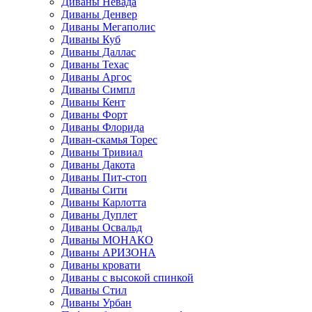
Диваны Невада
Диваны Денвер
Диваны Мегаполис
Диваны Куб
Диваны Даллас
Диваны Техас
Диваны Аргос
Диваны Симпл
Диваны Кент
Диваны Форт
Диваны Флорида
Диван-скамья Торес
Диваны Тривиал
Диваны Дакота
Диваны Пит-стоп
Диваны Сити
Диваны Карлотта
Диваны Дуплет
Диваны Освальд
Диваны МОНАКО
Диваны АРИЗОНА
Диваны кровати
Диваны с высокой спинкой
Диваны Стил
Диваны Урбан