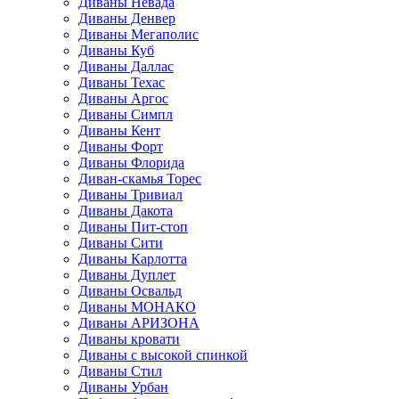
Диваны Невада
Диваны Денвер
Диваны Мегаполис
Диваны Куб
Диваны Даллас
Диваны Техас
Диваны Аргос
Диваны Симпл
Диваны Кент
Диваны Форт
Диваны Флорида
Диван-скамья Торес
Диваны Тривиал
Диваны Дакота
Диваны Пит-стоп
Диваны Сити
Диваны Карлотта
Диваны Дуплет
Диваны Освальд
Диваны МОНАКО
Диваны АРИЗОНА
Диваны кровати
Диваны с высокой спинкой
Диваны Стил
Диваны Урбан