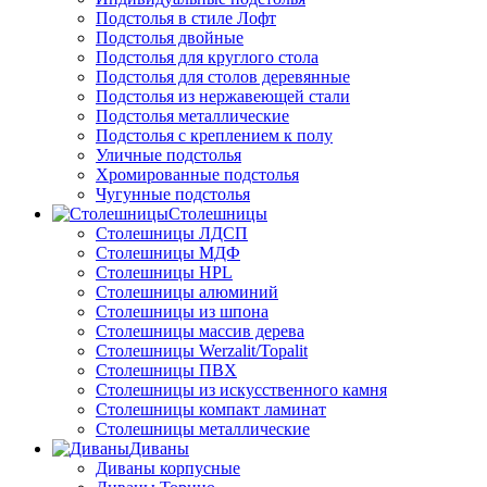
Подстолья в стиле Лофт
Подстолья двойные
Подстолья для круглого стола
Подстолья для столов деревянные
Подстолья из нержавеющей стали
Подстолья металлические
Подстолья с креплением к полу
Уличные подстолья
Хромированные подстолья
Чугунные подстолья
Столешницы
Столешницы ЛДСП
Столешницы МДФ
Столешницы HPL
Столешницы алюминий
Столешницы из шпона
Столешницы массив дерева
Столешницы Werzalit/Topalit
Столешницы ПВХ
Столешницы из искусственного камня
Столешницы компакт ламинат
Столешницы металлические
Диваны
Диваны корпусные