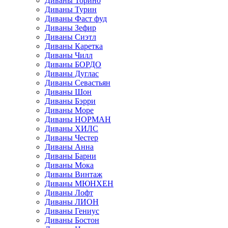
Диваны Торино
Диваны Турин
Диваны Фаст фуд
Диваны Зефир
Диваны Сиэтл
Диваны Каретка
Диваны Чилл
Диваны БОРДО
Диваны Дуглас
Диваны Севастьян
Диваны Шон
Диваны Бэрри
Диваны Море
Диваны НОРМАН
Диваны ХИЛС
Диваны Честер
Диваны Анна
Диваны Барни
Диваны Мока
Диваны Винтаж
Диваны МЮНХЕН
Диваны Лофт
Диваны ЛИОН
Диваны Гениус
Диваны Бостон