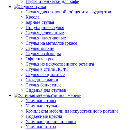
Пуфы и банкетки для кафе
Стулья
Стулья для столовой, общепита, фудкортов
Кресла
Барные стулья
Полубарные стулья
Стулья деревянные
Стулья пластиковые
Стулья на металлокаркасе
Стулья мягкие
Стулья из фанеры
Офисные кресла
Стулья из искусственного ротанга
Стулья в стиле ЛОФТ
Стулья секционные
Складные лавки
Стулья банкетные
Сиденья для стульев
Уличная мебель
Уличные столы
Уличные стулья
Комплекты мебели из искусственного ротанга
Подвесные кресла
Уличные диваны и лавки
Уличные зонты