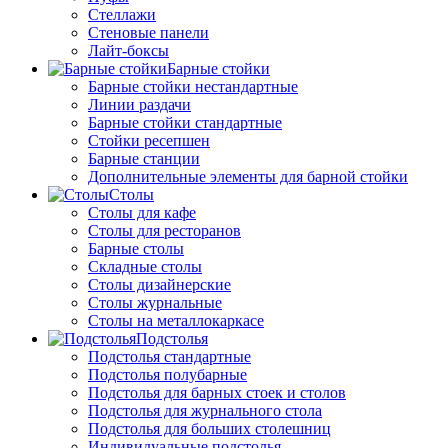
Стеллажи
Стеновые панели
Лайт-боксы
Барные стойки
Барные стойки нестандартные
Линии раздачи
Барные стойки стандартные
Стойки ресепшен
Барные станции
Дополнительные элементы для барной стойки
Столы
Столы для кафе
Столы для ресторанов
Барные столы
Складные столы
Столы дизайнерские
Столы журнальные
Столы на металлокаркасе
Подстолья
Подстолья стандартные
Подстолья полубарные
Подстолья для барных стоек и столов
Подстолья для журнального стола
Подстолья для больших столешниц
Индивидуальные подстолья