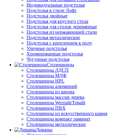
Индивидуальные подстолья
Подстолья в стиле Лофт
Подстолья двойные
Подстолья для круглого стола
Подстолья для столов деревянные
Подстолья из нержавеющей стали
Подстолья металлические
Подстолья с креплением к полу
Уличные подстолья
Хромированные подстолья
Чугунные подстолья
Столешницы
Столешницы ЛДСП
Столешницы МДФ
Столешницы HPL
Столешницы алюминий
Столешницы из шпона
Столешницы массив дерева
Столешницы Werzalit/Topalit
Столешницы ПВХ
Столешницы из искусственного камня
Столешницы компакт ламинат
Столешницы металлические
Диваны