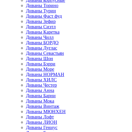
Диваны корпусные
Диваны Торино
Диваны Турин
Диваны Фаст фуд
Диваны Зефир
Диваны Сиэтл
Диваны Каретка
Диваны Чилл
Диваны БОРДО
Диваны Дуглас
Диваны Севастьян
Диваны Шон
Диваны Бэрри
Диваны Море
Диваны НОРМАН
Диваны ХИЛС
Диваны Честер
Диваны Анна
Диваны Барни
Диваны Мока
Диваны Винтаж
Диваны МЮНХЕН
Диваны Лофт
Диваны ЛИОН
Диваны Гениус