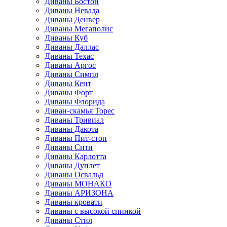
Диваны Бостон
Диваны Невада
Диваны Денвер
Диваны Мегаполис
Диваны Куб
Диваны Даллас
Диваны Техас
Диваны Аргос
Диваны Симпл
Диваны Кент
Диваны Форт
Диваны Флорида
Диван-скамья Торес
Диваны Тривиал
Диваны Дакота
Диваны Пит-стоп
Диваны Сити
Диваны Карлотта
Диваны Дуплет
Диваны Освальд
Диваны МОНАКО
Диваны АРИЗОНА
Диваны кровати
Диваны с высокой спинкой
Диваны Стил