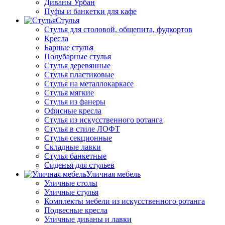
Диваны Урбан
Пуфы и банкетки для кафе
Стулья
Стулья для столовой, общепита, фудкортов
Кресла
Барные стулья
Полубарные стулья
Стулья деревянные
Стулья пластиковые
Стулья на металлокаркасе
Стулья мягкие
Стулья из фанеры
Офисные кресла
Стулья из искусственного ротанга
Стулья в стиле ЛОФТ
Стулья секционные
Складные лавки
Стулья банкетные
Сиденья для стульев
Уличная мебель
Уличные столы
Уличные стулья
Комплекты мебели из искусственного ротанга
Подвесные кресла
Уличные диваны и лавки