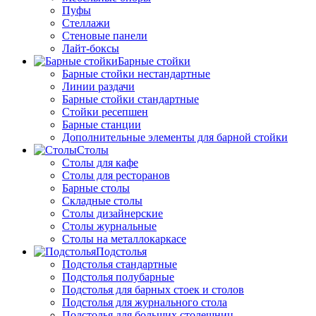
Пуфы
Стеллажи
Стеновые панели
Лайт-боксы
Барные стойки
Барные стойки нестандартные
Линии раздачи
Барные стойки стандартные
Стойки ресепшен
Барные станции
Дополнительные элементы для барной стойки
Столы
Столы для кафе
Столы для ресторанов
Барные столы
Складные столы
Столы дизайнерские
Столы журнальные
Столы на металлокаркасе
Подстолья
Подстолья стандартные
Подстолья полубарные
Подстолья для барных стоек и столов
Подстолья для журнального стола
Подстолья для больших столешниц