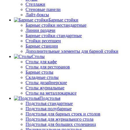
Стеллажи
Стеновые панели
Лайт-боксы
Барные стойки
Барные стойки нестандартные
Линии раздачи
Барные стойки стандартные
Стойки ресепшен
Барные станции
Дополнительные элементы для барной стойки
Столы
Столы для кафе
Столы для ресторанов
Барные столы
Складные столы
Столы дизайнерские
Столы журнальные
Столы на металлокаркасе
Подстолья
Подстолья стандартные
Подстолья полубарные
Подстолья для барных стоек и столов
Подстолья для журнального стола
Подстолья для больших столешниц
Индивидуальные подстолья