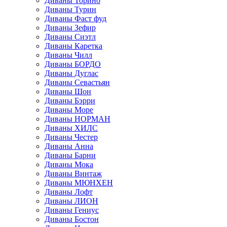
Диваны Торино
Диваны Турин
Диваны Фаст фуд
Диваны Зефир
Диваны Сиэтл
Диваны Каретка
Диваны Чилл
Диваны БОРДО
Диваны Дуглас
Диваны Севастьян
Диваны Шон
Диваны Бэрри
Диваны Море
Диваны НОРМАН
Диваны ХИЛС
Диваны Честер
Диваны Анна
Диваны Барни
Диваны Мока
Диваны Винтаж
Диваны МЮНХЕН
Диваны Лофт
Диваны ЛИОН
Диваны Гениус
Диваны Бостон