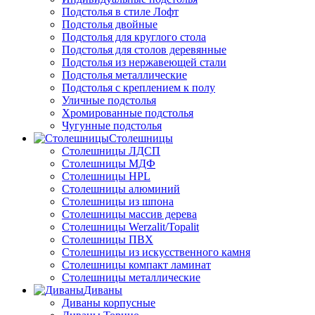
Подстолья в стиле Лофт
Подстолья двойные
Подстолья для круглого стола
Подстолья для столов деревянные
Подстолья из нержавеющей стали
Подстолья металлические
Подстолья с креплением к полу
Уличные подстолья
Хромированные подстолья
Чугунные подстолья
Столешницы
Столешницы ЛДСП
Столешницы МДФ
Столешницы HPL
Столешницы алюминий
Столешницы из шпона
Столешницы массив дерева
Столешницы Werzalit/Topalit
Столешницы ПВХ
Столешницы из искусственного камня
Столешницы компакт ламинат
Столешницы металлические
Диваны
Диваны корпусные