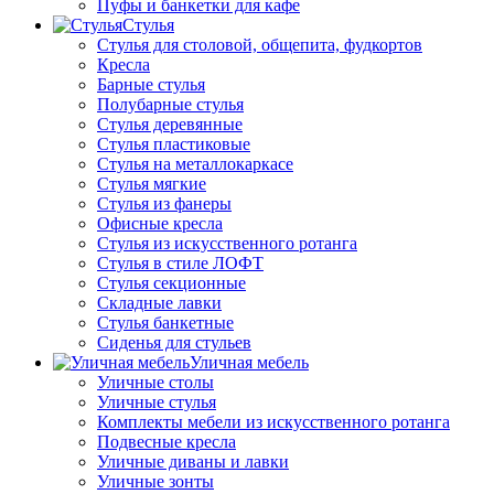
Пуфы и банкетки для кафе
Стулья
Стулья для столовой, общепита, фудкортов
Кресла
Барные стулья
Полубарные стулья
Стулья деревянные
Стулья пластиковые
Стулья на металлокаркасе
Стулья мягкие
Стулья из фанеры
Офисные кресла
Стулья из искусственного ротанга
Стулья в стиле ЛОФТ
Стулья секционные
Складные лавки
Стулья банкетные
Сиденья для стульев
Уличная мебель
Уличные столы
Уличные стулья
Комплекты мебели из искусственного ротанга
Подвесные кресла
Уличные диваны и лавки
Уличные зонты