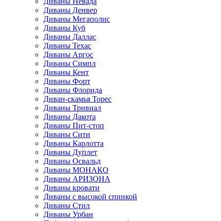
Диваны Невада
Диваны Денвер
Диваны Мегаполис
Диваны Куб
Диваны Даллас
Диваны Техас
Диваны Аргос
Диваны Симпл
Диваны Кент
Диваны Форт
Диваны Флорида
Диван-скамья Торес
Диваны Тривиал
Диваны Дакота
Диваны Пит-стоп
Диваны Сити
Диваны Карлотта
Диваны Дуплет
Диваны Освальд
Диваны МОНАКО
Диваны АРИЗОНА
Диваны кровати
Диваны с высокой спинкой
Диваны Стил
Диваны Урбан