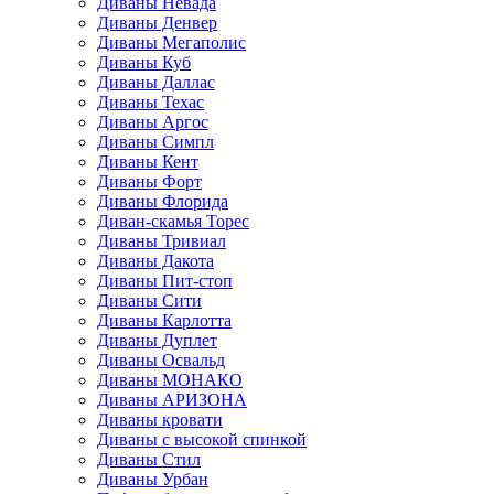
Диваны Невада
Диваны Денвер
Диваны Мегаполис
Диваны Куб
Диваны Даллас
Диваны Техас
Диваны Аргос
Диваны Симпл
Диваны Кент
Диваны Форт
Диваны Флорида
Диван-скамья Торес
Диваны Тривиал
Диваны Дакота
Диваны Пит-стоп
Диваны Сити
Диваны Карлотта
Диваны Дуплет
Диваны Освальд
Диваны МОНАКО
Диваны АРИЗОНА
Диваны кровати
Диваны с высокой спинкой
Диваны Стил
Диваны Урбан