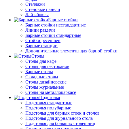
Стеллажи
Стеновые панели
Лайт-боксы
Барные стойки
Барные стойки нестандартные
Линии раздачи
Барные стойки стандартные
Стойки ресепшен
Барные станции
Дополнительные элементы для барной стойки
Столы
Столы для кафе
Столы для ресторанов
Барные столы
Складные столы
Столы дизайнерские
Столы журнальные
Столы на металлокаркасе
Подстолья
Подстолья стандартные
Подстолья полубарные
Подстолья для барных стоек и столов
Подстолья для журнального стола
Подстолья для больших столешниц
Индивидуальные подстолья