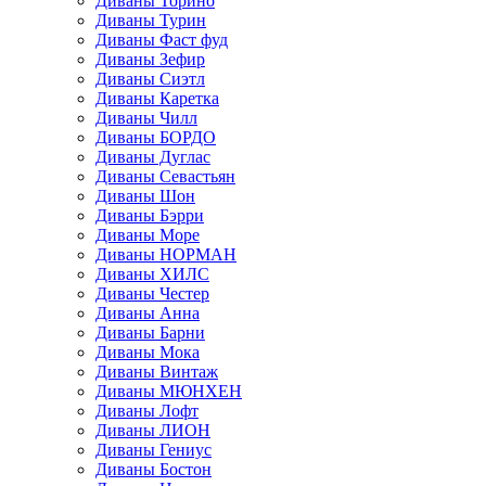
Диваны Торино
Диваны Турин
Диваны Фаст фуд
Диваны Зефир
Диваны Сиэтл
Диваны Каретка
Диваны Чилл
Диваны БОРДО
Диваны Дуглас
Диваны Севастьян
Диваны Шон
Диваны Бэрри
Диваны Море
Диваны НОРМАН
Диваны ХИЛС
Диваны Честер
Диваны Анна
Диваны Барни
Диваны Мока
Диваны Винтаж
Диваны МЮНХЕН
Диваны Лофт
Диваны ЛИОН
Диваны Гениус
Диваны Бостон