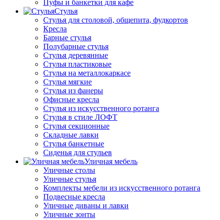
Пуфы и банкетки для кафе
Стулья
Стулья для столовой, общепита, фудкортов
Кресла
Барные стулья
Полубарные стулья
Стулья деревянные
Стулья пластиковые
Стулья на металлокаркасе
Стулья мягкие
Стулья из фанеры
Офисные кресла
Стулья из искусственного ротанга
Стулья в стиле ЛОФТ
Стулья секционные
Складные лавки
Стулья банкетные
Сиденья для стульев
Уличная мебель
Уличные столы
Уличные стулья
Комплекты мебели из искусственного ротанга
Подвесные кресла
Уличные диваны и лавки
Уличные зонты