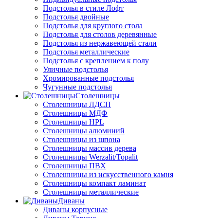
Подстолья в стиле Лофт
Подстолья двойные
Подстолья для круглого стола
Подстолья для столов деревянные
Подстолья из нержавеющей стали
Подстолья металлические
Подстолья с креплением к полу
Уличные подстолья
Хромированные подстолья
Чугунные подстолья
Столешницы
Столешницы ЛДСП
Столешницы МДФ
Столешницы HPL
Столешницы алюминий
Столешницы из шпона
Столешницы массив дерева
Столешницы Werzalit/Topalit
Столешницы ПВХ
Столешницы из искусственного камня
Столешницы компакт ламинат
Столешницы металлические
Диваны
Диваны корпусные