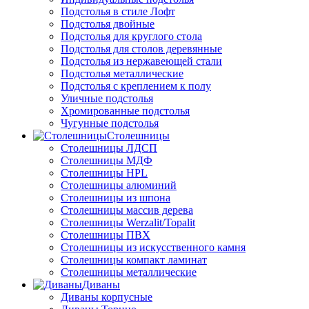
Подстолья в стиле Лофт
Подстолья двойные
Подстолья для круглого стола
Подстолья для столов деревянные
Подстолья из нержавеющей стали
Подстолья металлические
Подстолья с креплением к полу
Уличные подстолья
Хромированные подстолья
Чугунные подстолья
Столешницы
Столешницы ЛДСП
Столешницы МДФ
Столешницы HPL
Столешницы алюминий
Столешницы из шпона
Столешницы массив дерева
Столешницы Werzalit/Topalit
Столешницы ПВХ
Столешницы из искусственного камня
Столешницы компакт ламинат
Столешницы металлические
Диваны
Диваны корпусные