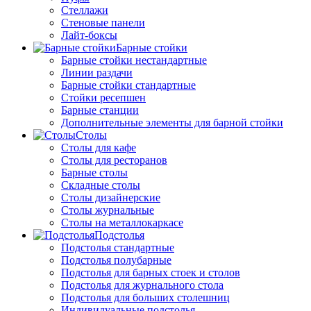
Стеллажи
Стеновые панели
Лайт-боксы
Барные стойки
Барные стойки нестандартные
Линии раздачи
Барные стойки стандартные
Стойки ресепшен
Барные станции
Дополнительные элементы для барной стойки
Столы
Столы для кафе
Столы для ресторанов
Барные столы
Складные столы
Столы дизайнерские
Столы журнальные
Столы на металлокаркасе
Подстолья
Подстолья стандартные
Подстолья полубарные
Подстолья для барных стоек и столов
Подстолья для журнального стола
Подстолья для больших столешниц
Индивидуальные подстолья