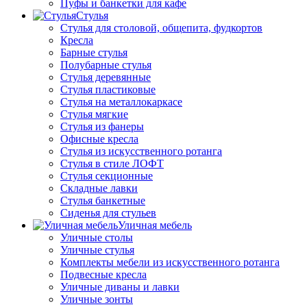
Пуфы и банкетки для кафе
Стулья
Стулья для столовой, общепита, фудкортов
Кресла
Барные стулья
Полубарные стулья
Стулья деревянные
Стулья пластиковые
Стулья на металлокаркасе
Стулья мягкие
Стулья из фанеры
Офисные кресла
Стулья из искусственного ротанга
Стулья в стиле ЛОФТ
Стулья секционные
Складные лавки
Стулья банкетные
Сиденья для стульев
Уличная мебель
Уличные столы
Уличные стулья
Комплекты мебели из искусственного ротанга
Подвесные кресла
Уличные диваны и лавки
Уличные зонты