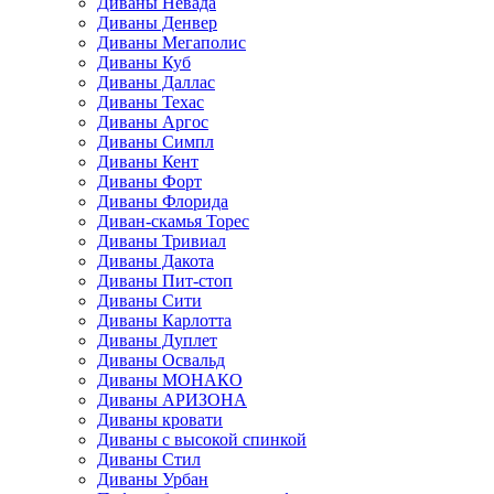
Диваны Невада
Диваны Денвер
Диваны Мегаполис
Диваны Куб
Диваны Даллас
Диваны Техас
Диваны Аргос
Диваны Симпл
Диваны Кент
Диваны Форт
Диваны Флорида
Диван-скамья Торес
Диваны Тривиал
Диваны Дакота
Диваны Пит-стоп
Диваны Сити
Диваны Карлотта
Диваны Дуплет
Диваны Освальд
Диваны МОНАКО
Диваны АРИЗОНА
Диваны кровати
Диваны с высокой спинкой
Диваны Стил
Диваны Урбан