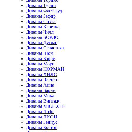
Диваны Торино
Диваны Турин
Диваны Фаст фуд
Диваны Зефир
Диваны Сиэтл
Диваны Каретка
Диваны Чилл
Диваны БОРДО
Диваны Дуглас
Диваны Севастьян
Диваны Шон
Диваны Бэрри
Диваны Море
Диваны НОРМАН
Диваны ХИЛС
Диваны Честер
Диваны Анна
Диваны Барни
Диваны Мока
Диваны Винтаж
Диваны МЮНХЕН
Диваны Лофт
Диваны ЛИОН
Диваны Гениус
Диваны Бостон