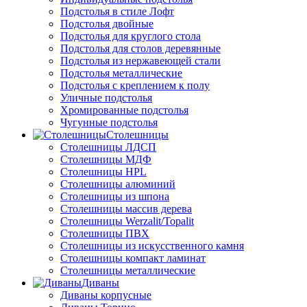
Подстолья в стиле Лофт
Подстолья двойные
Подстолья для круглого стола
Подстолья для столов деревянные
Подстолья из нержавеющей стали
Подстолья металлические
Подстолья с креплением к полу
Уличные подстолья
Хромированные подстолья
Чугунные подстолья
Столешницы
Столешницы ЛДСП
Столешницы МДФ
Столешницы HPL
Столешницы алюминий
Столешницы из шпона
Столешницы массив дерева
Столешницы Werzalit/Topalit
Столешницы ПВХ
Столешницы из искусственного камня
Столешницы компакт ламинат
Столешницы металлические
Диваны
Диваны корпусные