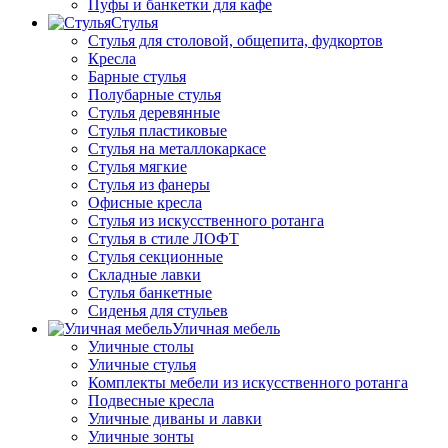
Пуфы и банкетки для кафе
Стулья
Стулья для столовой, общепита, фудкортов
Кресла
Барные стулья
Полубарные стулья
Стулья деревянные
Стулья пластиковые
Стулья на металлокаркасе
Стулья мягкие
Стулья из фанеры
Офисные кресла
Стулья из искусственного ротанга
Стулья в стиле ЛОФТ
Стулья секционные
Складные лавки
Стулья банкетные
Сиденья для стульев
Уличная мебель
Уличные столы
Уличные стулья
Комплекты мебели из искусственного ротанга
Подвесные кресла
Уличные диваны и лавки
Уличные зонты