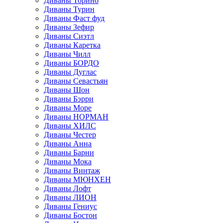
Диваны Торино
Диваны Турин
Диваны Фаст фуд
Диваны Зефир
Диваны Сиэтл
Диваны Каретка
Диваны Чилл
Диваны БОРДО
Диваны Дуглас
Диваны Севастьян
Диваны Шон
Диваны Бэрри
Диваны Море
Диваны НОРМАН
Диваны ХИЛС
Диваны Честер
Диваны Анна
Диваны Барни
Диваны Мока
Диваны Винтаж
Диваны МЮНХЕН
Диваны Лофт
Диваны ЛИОН
Диваны Гениус
Диваны Бостон