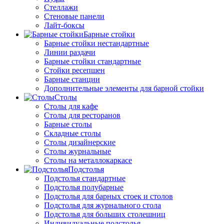
Стеллажи
Стеновые панели
Лайт-боксы
Барные стойки
Барные стойки нестандартные
Линии раздачи
Барные стойки стандартные
Стойки ресепшен
Барные станции
Дополнительные элементы для барной стойки
Столы
Столы для кафе
Столы для ресторанов
Барные столы
Складные столы
Столы дизайнерские
Столы журнальные
Столы на металлокаркасе
Подстолья
Подстолья стандартные
Подстолья полубарные
Подстолья для барных стоек и столов
Подстолья для журнального стола
Подстолья для больших столешниц
Индивидуальные подстолья