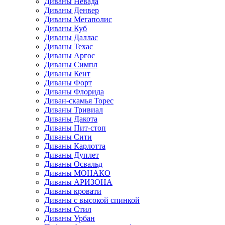
Диваны Невада
Диваны Денвер
Диваны Мегаполис
Диваны Куб
Диваны Даллас
Диваны Техас
Диваны Аргос
Диваны Симпл
Диваны Кент
Диваны Форт
Диваны Флорида
Диван-скамья Торес
Диваны Тривиал
Диваны Дакота
Диваны Пит-стоп
Диваны Сити
Диваны Карлотта
Диваны Дуплет
Диваны Освальд
Диваны МОНАКО
Диваны АРИЗОНА
Диваны кровати
Диваны с высокой спинкой
Диваны Стил
Диваны Урбан