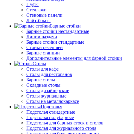
Пуфы
Стеллажи
Стеновые панели
Лайт-боксы
Барные стойки
Барные стойки нестандартные
Линии раздачи
Барные стойки стандартные
Стойки ресепшен
Барные станции
Дополнительные элементы для барной стойки
Столы
Столы для кафе
Столы для ресторанов
Барные столы
Складные столы
Столы дизайнерские
Столы журнальные
Столы на металлокаркасе
Подстолья
Подстолья стандартные
Подстолья полубарные
Подстолья для барных стоек и столов
Подстолья для журнального стола
Подстолья для больших столешниц