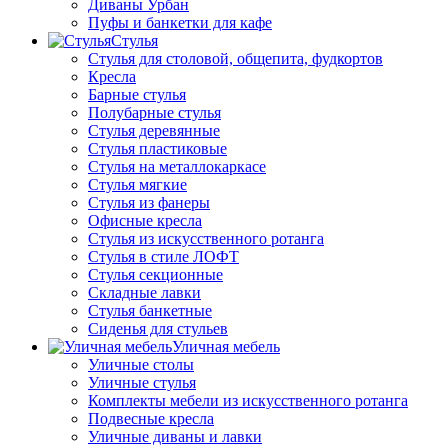
Диваны Урбан
Пуфы и банкетки для кафе
Стулья
Стулья для столовой, общепита, фудкортов
Кресла
Барные стулья
Полубарные стулья
Стулья деревянные
Стулья пластиковые
Стулья на металлокаркасе
Стулья мягкие
Стулья из фанеры
Офисные кресла
Стулья из искусственного ротанга
Стулья в стиле ЛОФТ
Стулья секционные
Складные лавки
Стулья банкетные
Сиденья для стульев
Уличная мебель
Уличные столы
Уличные стулья
Комплекты мебели из искусственного ротанга
Подвесные кресла
Уличные диваны и лавки