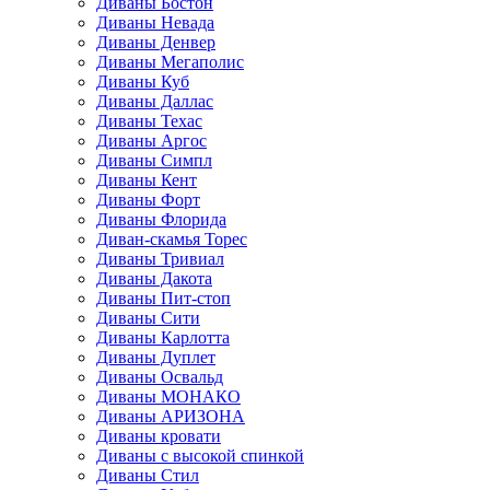
Диваны Бостон
Диваны Невада
Диваны Денвер
Диваны Мегаполис
Диваны Куб
Диваны Даллас
Диваны Техас
Диваны Аргос
Диваны Симпл
Диваны Кент
Диваны Форт
Диваны Флорида
Диван-скамья Торес
Диваны Тривиал
Диваны Дакота
Диваны Пит-стоп
Диваны Сити
Диваны Карлотта
Диваны Дуплет
Диваны Освальд
Диваны МОНАКО
Диваны АРИЗОНА
Диваны кровати
Диваны с высокой спинкой
Диваны Стил