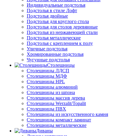
Индивидуальные подстолья
Подстолья в стиле Лофт
Подстолья двойные
Подстолья для круглого стола
Подстолья для столов деревянные
Подстолья из нержавеющей стали
Подстолья металлические
Подстолья с креплением к полу
Уличные подстолья
Хромированные подстолья
Чугунные подстолья
Столешницы
Столешницы ЛДСП
Столешницы МДФ
Столешницы HPL
Столешницы алюминий
Столешницы из шпона
Столешницы массив дерева
Столешницы Werzalit/Topalit
Столешницы ПВХ
Столешницы из искусственного камня
Столешницы компакт ламинат
Столешницы металлические
Диваны