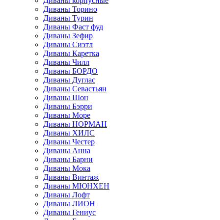
Диваны корпусные
Диваны Торино
Диваны Турин
Диваны Фаст фуд
Диваны Зефир
Диваны Сиэтл
Диваны Каретка
Диваны Чилл
Диваны БОРДО
Диваны Дуглас
Диваны Севастьян
Диваны Шон
Диваны Бэрри
Диваны Море
Диваны НОРМАН
Диваны ХИЛС
Диваны Честер
Диваны Анна
Диваны Барни
Диваны Мока
Диваны Винтаж
Диваны МЮНХЕН
Диваны Лофт
Диваны ЛИОН
Диваны Гениус