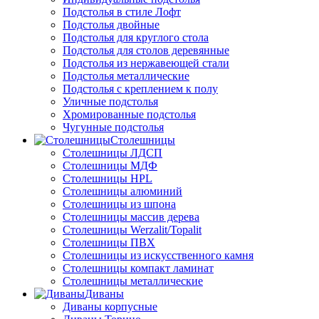
Подстолья в стиле Лофт
Подстолья двойные
Подстолья для круглого стола
Подстолья для столов деревянные
Подстолья из нержавеющей стали
Подстолья металлические
Подстолья с креплением к полу
Уличные подстолья
Хромированные подстолья
Чугунные подстолья
Столешницы
Столешницы ЛДСП
Столешницы МДФ
Столешницы HPL
Столешницы алюминий
Столешницы из шпона
Столешницы массив дерева
Столешницы Werzalit/Topalit
Столешницы ПВХ
Столешницы из искусственного камня
Столешницы компакт ламинат
Столешницы металлические
Диваны
Диваны корпусные