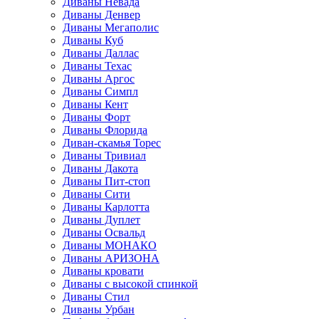
Диваны Невада
Диваны Денвер
Диваны Мегаполис
Диваны Куб
Диваны Даллас
Диваны Техас
Диваны Аргос
Диваны Симпл
Диваны Кент
Диваны Форт
Диваны Флорида
Диван-скамья Торес
Диваны Тривиал
Диваны Дакота
Диваны Пит-стоп
Диваны Сити
Диваны Карлотта
Диваны Дуплет
Диваны Освальд
Диваны МОНАКО
Диваны АРИЗОНА
Диваны кровати
Диваны с высокой спинкой
Диваны Стил
Диваны Урбан