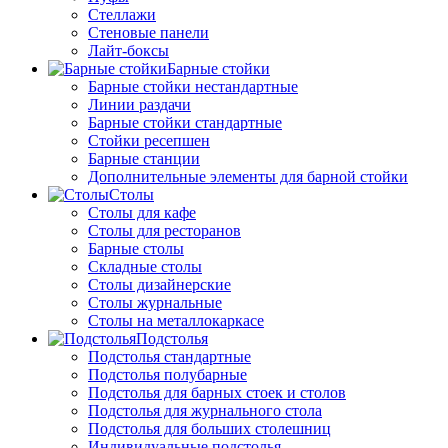
Стеллажи
Стеновые панели
Лайт-боксы
Барные стойки
Барные стойки нестандартные
Линии раздачи
Барные стойки стандартные
Стойки ресепшен
Барные станции
Дополнительные элементы для барной стойки
Столы
Столы для кафе
Столы для ресторанов
Барные столы
Складные столы
Столы дизайнерские
Столы журнальные
Столы на металлокаркасе
Подстолья
Подстолья стандартные
Подстолья полубарные
Подстолья для барных стоек и столов
Подстолья для журнального стола
Подстолья для больших столешниц
Индивидуальные подстолья