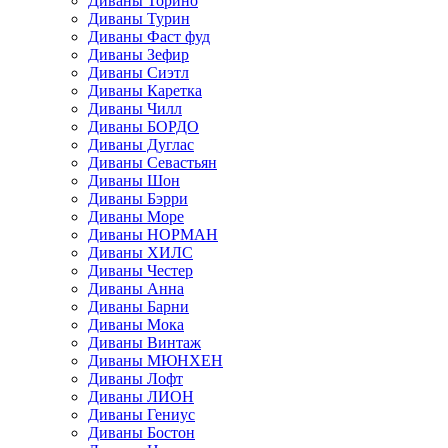
Диваны Торино
Диваны Турин
Диваны Фаст фуд
Диваны Зефир
Диваны Сиэтл
Диваны Каретка
Диваны Чилл
Диваны БОРДО
Диваны Дуглас
Диваны Севастьян
Диваны Шон
Диваны Бэрри
Диваны Море
Диваны НОРМАН
Диваны ХИЛС
Диваны Честер
Диваны Анна
Диваны Барни
Диваны Мока
Диваны Винтаж
Диваны МЮНХЕН
Диваны Лофт
Диваны ЛИОН
Диваны Гениус
Диваны Бостон