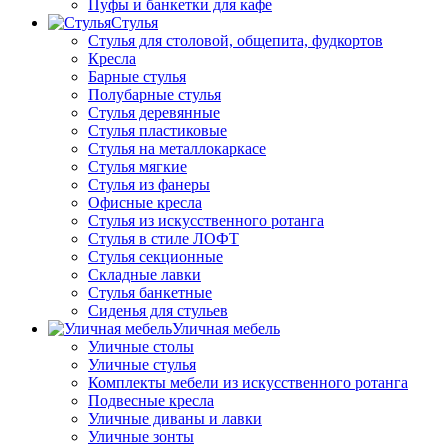
Пуфы и банкетки для кафе
Стулья
Стулья для столовой, общепита, фудкортов
Кресла
Барные стулья
Полубарные стулья
Стулья деревянные
Стулья пластиковые
Стулья на металлокаркасе
Стулья мягкие
Стулья из фанеры
Офисные кресла
Стулья из искусственного ротанга
Стулья в стиле ЛОФТ
Стулья секционные
Складные лавки
Стулья банкетные
Сиденья для стульев
Уличная мебель
Уличные столы
Уличные стулья
Комплекты мебели из искусственного ротанга
Подвесные кресла
Уличные диваны и лавки
Уличные зонты