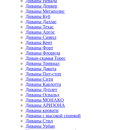
Диваны Невада
Диваны Денвер
Диваны Мегаполис
Диваны Куб
Диваны Даллас
Диваны Техас
Диваны Аргос
Диваны Симпл
Диваны Кент
Диваны Форт
Диваны Флорида
Диван-скамья Торес
Диваны Тривиал
Диваны Дакота
Диваны Пит-стоп
Диваны Сити
Диваны Карлотта
Диваны Дуплет
Диваны Освальд
Диваны МОНАКО
Диваны АРИЗОНА
Диваны кровати
Диваны с высокой спинкой
Диваны Стил
Диваны Урбан