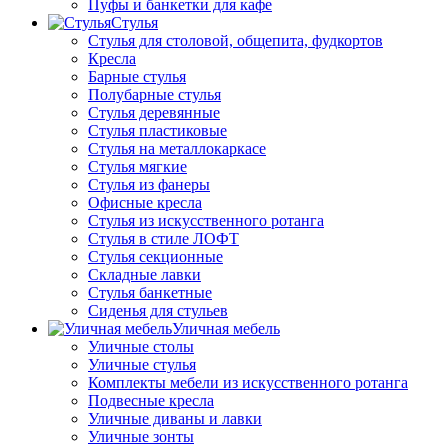
Пуфы и банкетки для кафе
Стулья
Стулья для столовой, общепита, фудкортов
Кресла
Барные стулья
Полубарные стулья
Стулья деревянные
Стулья пластиковые
Стулья на металлокаркасе
Стулья мягкие
Стулья из фанеры
Офисные кресла
Стулья из искусственного ротанга
Стулья в стиле ЛОФТ
Стулья секционные
Складные лавки
Стулья банкетные
Сиденья для стульев
Уличная мебель
Уличные столы
Уличные стулья
Комплекты мебели из искусственного ротанга
Подвесные кресла
Уличные диваны и лавки
Уличные зонты