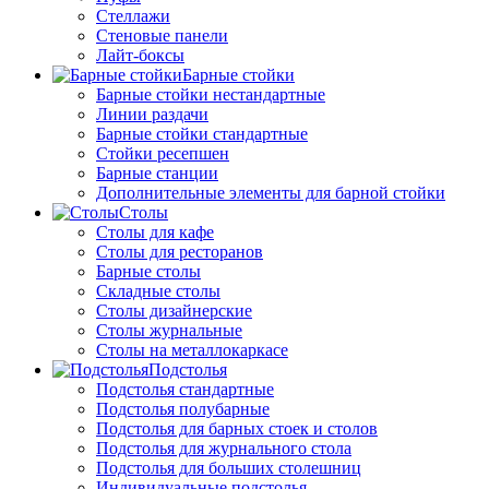
Стеллажи
Стеновые панели
Лайт-боксы
Барные стойки
Барные стойки нестандартные
Линии раздачи
Барные стойки стандартные
Стойки ресепшен
Барные станции
Дополнительные элементы для барной стойки
Столы
Столы для кафе
Столы для ресторанов
Барные столы
Складные столы
Столы дизайнерские
Столы журнальные
Столы на металлокаркасе
Подстолья
Подстолья стандартные
Подстолья полубарные
Подстолья для барных стоек и столов
Подстолья для журнального стола
Подстолья для больших столешниц
Индивидуальные подстолья