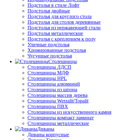
Подстолья в стиле Лофт
Подстолья двойные
Подстолья для круглого стола
Подстолья для столов деревянные
Подстолья из нержавеющей стали
Подстолья металлические
Подстолья с креплением к полу
Уличные подстолья
Хромированные подстолья
Чугунные подстолья
Столешницы
Столешницы ЛДСП
Столешницы МДФ
Столешницы HPL
Столешницы алюминий
Столешницы из шпона
Столешницы массив дерева
Столешницы Werzalit/Topalit
Столешницы ПВХ
Столешницы из искусственного камня
Столешницы компакт ламинат
Столешницы металлические
Диваны
Диваны корпусные