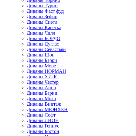
Диваны Торино
Диваны Турин
Диваны Фаст фуд
Диваны Зефир
Диваны Сиэтл
Диваны Каретка
Диваны Чилл
Диваны БОРДО
Диваны Дуглас
Диваны Севастьян
Диваны Шон
Диваны Бэрри
Диваны Море
Диваны НОРМАН
Диваны ХИЛС
Диваны Честер
Диваны Анна
Диваны Барни
Диваны Мока
Диваны Винтаж
Диваны МЮНХЕН
Диваны Лофт
Диваны ЛИОН
Диваны Гениус
Диваны Бостон