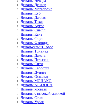
Диваны Невада
Диваны Денвер
Диваны Мегаполис
Диваны Куб
Диваны Даллас
Диваны Техас
Диваны Аргос
Диваны Симпл
Диваны Кент
Диваны Форт
Диваны Флорида
Диван-скамья Торес
Диваны Тривиал
Диваны Дакота
Диваны Пит-стоп
Диваны Сити
Диваны Карлотта
Диваны Дуплет
Диваны Освальд
Диваны МОНАКО
Диваны АРИЗОНА
Диваны кровати
Диваны с высокой спинкой
Диваны Стил
Диваны Урбан