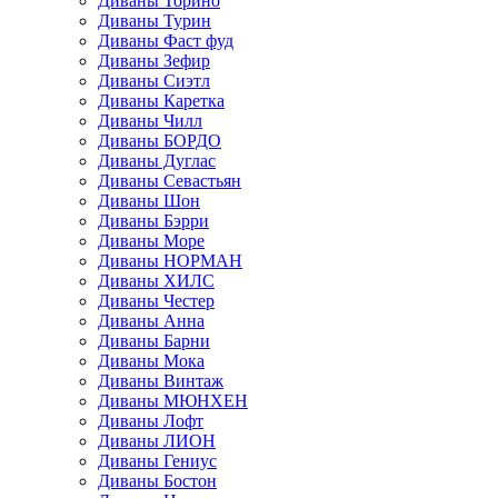
Диваны Торино
Диваны Турин
Диваны Фаст фуд
Диваны Зефир
Диваны Сиэтл
Диваны Каретка
Диваны Чилл
Диваны БОРДО
Диваны Дуглас
Диваны Севастьян
Диваны Шон
Диваны Бэрри
Диваны Море
Диваны НОРМАН
Диваны ХИЛС
Диваны Честер
Диваны Анна
Диваны Барни
Диваны Мока
Диваны Винтаж
Диваны МЮНХЕН
Диваны Лофт
Диваны ЛИОН
Диваны Гениус
Диваны Бостон