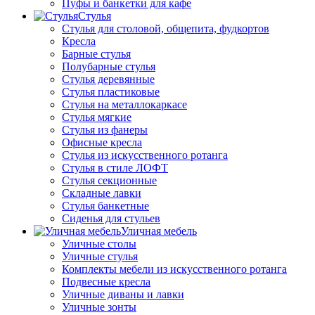
Пуфы и банкетки для кафе
Стулья
Стулья для столовой, общепита, фудкортов
Кресла
Барные стулья
Полубарные стулья
Стулья деревянные
Стулья пластиковые
Стулья на металлокаркасе
Стулья мягкие
Стулья из фанеры
Офисные кресла
Стулья из искусственного ротанга
Стулья в стиле ЛОФТ
Стулья секционные
Складные лавки
Стулья банкетные
Сиденья для стульев
Уличная мебель
Уличные столы
Уличные стулья
Комплекты мебели из искусственного ротанга
Подвесные кресла
Уличные диваны и лавки
Уличные зонты