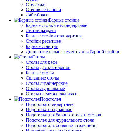
Стеллажи
Стеновые панели
Лайт-боксы
Барные стойки
Барные стойки нестандартные
Линии раздачи
Барные стойки стандартные
Стойки ресепшен
Барные станции
Дополнительные элементы для барной стойки
Столы
Столы для кафе
Столы для ресторанов
Барные столы
Складные столы
Столы дизайнерские
Столы журнальные
Столы на металлокаркасе
Подстолья
Подстолья стандартные
Подстолья полубарные
Подстолья для барных стоек и столов
Подстолья для журнального стола
Подстолья для больших столешниц
Индивидуальные подстолья