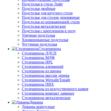
Подстолья в стиле Лофт
Подстолья двойные
Подстолья для круглого стола
Подстолья для столов деревянные
Подстолья из нержавеющей стали
Подстолья металлические
Подстолья с креплением к полу
Уличные подстолья
Хромированные подстолья
Чугунные подстолья
Столешницы
Столешницы ЛДСП
Столешницы МДФ
Столешницы HPL
Столешницы алюминий
Столешницы из шпона
Столешницы массив дерева
Столешницы Werzalit/Topalit
Столешницы ПВХ
Столешницы из искусственного камня
Столешницы компакт ламинат
Столешницы металлические
Диваны
Диваны корпусные