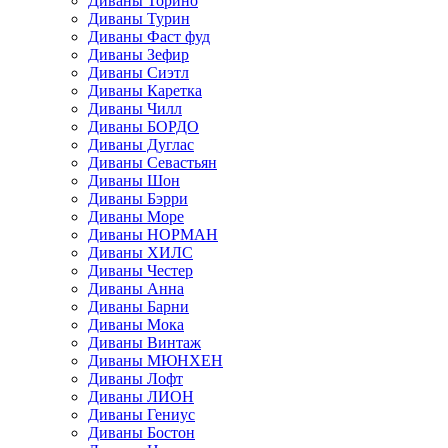
Диваны Торино
Диваны Турин
Диваны Фаст фуд
Диваны Зефир
Диваны Сиэтл
Диваны Каретка
Диваны Чилл
Диваны БОРДО
Диваны Дуглас
Диваны Севастьян
Диваны Шон
Диваны Бэрри
Диваны Море
Диваны НОРМАН
Диваны ХИЛС
Диваны Честер
Диваны Анна
Диваны Барни
Диваны Мока
Диваны Винтаж
Диваны МЮНХЕН
Диваны Лофт
Диваны ЛИОН
Диваны Гениус
Диваны Бостон