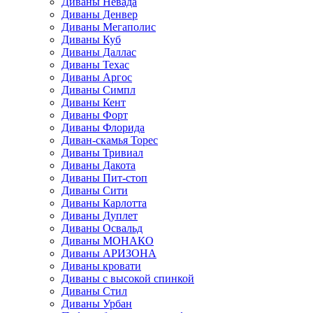
Диваны Невада
Диваны Денвер
Диваны Мегаполис
Диваны Куб
Диваны Даллас
Диваны Техас
Диваны Аргос
Диваны Симпл
Диваны Кент
Диваны Форт
Диваны Флорида
Диван-скамья Торес
Диваны Тривиал
Диваны Дакота
Диваны Пит-стоп
Диваны Сити
Диваны Карлотта
Диваны Дуплет
Диваны Освальд
Диваны МОНАКО
Диваны АРИЗОНА
Диваны кровати
Диваны с высокой спинкой
Диваны Стил
Диваны Урбан