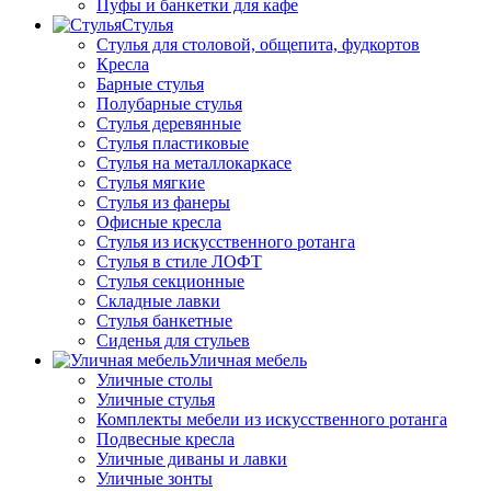
Пуфы и банкетки для кафе
Стулья
Стулья для столовой, общепита, фудкортов
Кресла
Барные стулья
Полубарные стулья
Стулья деревянные
Стулья пластиковые
Стулья на металлокаркасе
Стулья мягкие
Стулья из фанеры
Офисные кресла
Стулья из искусственного ротанга
Стулья в стиле ЛОФТ
Стулья секционные
Складные лавки
Стулья банкетные
Сиденья для стульев
Уличная мебель
Уличные столы
Уличные стулья
Комплекты мебели из искусственного ротанга
Подвесные кресла
Уличные диваны и лавки
Уличные зонты