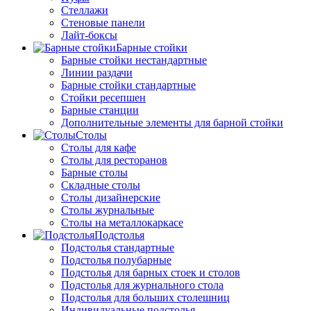
Стеллажи
Стеновые панели
Лайт-боксы
Барные стойки
Барные стойки нестандартные
Линии раздачи
Барные стойки стандартные
Стойки ресепшен
Барные станции
Дополнительные элементы для барной стойки
Столы
Столы для кафе
Столы для ресторанов
Барные столы
Складные столы
Столы дизайнерские
Столы журнальные
Столы на металлокаркасе
Подстолья
Подстолья стандартные
Подстолья полубарные
Подстолья для барных стоек и столов
Подстолья для журнального стола
Подстолья для больших столешниц
Индивидуальные подстолья