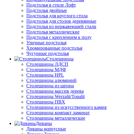
Подстолья в стиле Лофт
Подстолья двойные
Подстолья для круглого стола
Подстолья для столов деревянные
Подстолья из нержавеющей стали
Подстолья металлические
Подстолья с креплением к полу
Уличные подстолья
Хромированные подстолья
Чугунные подстолья
Столешницы
Столешницы ЛДСП
Столешницы МДФ
Столешницы HPL
Столешницы алюминий
Столешницы из шпона
Столешницы массив дерева
Столешницы Werzalit/Topalit
Столешницы ПВХ
Столешницы из искусственного камня
Столешницы компакт ламинат
Столешницы металлические
Диваны
Диваны корпусные