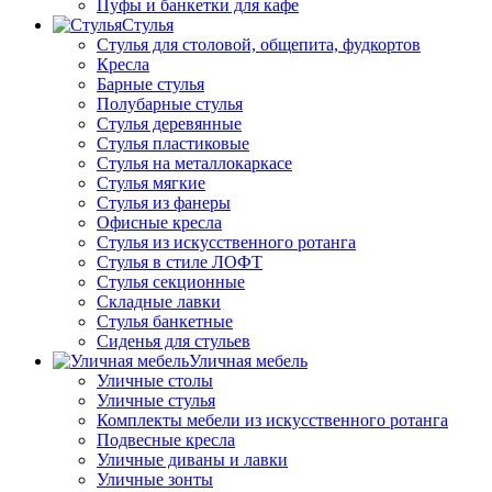
Пуфы и банкетки для кафе
Стулья
Стулья для столовой, общепита, фудкортов
Кресла
Барные стулья
Полубарные стулья
Стулья деревянные
Стулья пластиковые
Стулья на металлокаркасе
Стулья мягкие
Стулья из фанеры
Офисные кресла
Стулья из искусственного ротанга
Стулья в стиле ЛОФТ
Стулья секционные
Складные лавки
Стулья банкетные
Сиденья для стульев
Уличная мебель
Уличные столы
Уличные стулья
Комплекты мебели из искусственного ротанга
Подвесные кресла
Уличные диваны и лавки
Уличные зонты