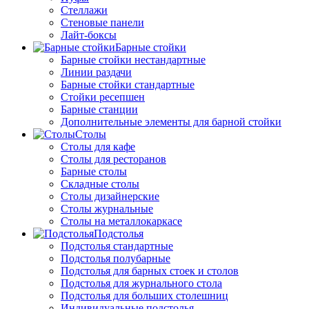
Стеллажи
Стеновые панели
Лайт-боксы
Барные стойки
Барные стойки нестандартные
Линии раздачи
Барные стойки стандартные
Стойки ресепшен
Барные станции
Дополнительные элементы для барной стойки
Столы
Столы для кафе
Столы для ресторанов
Барные столы
Складные столы
Столы дизайнерские
Столы журнальные
Столы на металлокаркасе
Подстолья
Подстолья стандартные
Подстолья полубарные
Подстолья для барных стоек и столов
Подстолья для журнального стола
Подстолья для больших столешниц
Индивидуальные подстолья