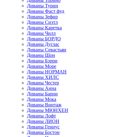
Диваны Торино
Диваны Турин
Диваны Фаст фуд
Диваны Зефир
Диваны Сиэтл
Диваны Каретка
Диваны Чилл
Диваны БОРДО
Диваны Дуглас
Диваны Севастьян
Диваны Шон
Диваны Бэрри
Диваны Море
Диваны НОРМАН
Диваны ХИЛС
Диваны Честер
Диваны Анна
Диваны Барни
Диваны Мока
Диваны Винтаж
Диваны МЮНХЕН
Диваны Лофт
Диваны ЛИОН
Диваны Гениус
Диваны Бостон