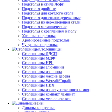
Подстолья в стиле Лофт
Подстолья двойные
Подстолья для круглого стола
Подстолья для столов деревянные
Подстолья из нержавеющей стали
Подстолья металлические
Подстолья с креплением к полу
Уличные подстолья
Хромированные подстолья
Чугунные подстолья
Столешницы
Столешницы ЛДСП
Столешницы МДФ
Столешницы HPL
Столешницы алюминий
Столешницы из шпона
Столешницы массив дерева
Столешницы Werzalit/Topalit
Столешницы ПВХ
Столешницы из искусственного камня
Столешницы компакт ламинат
Столешницы металлические
Диваны
Диваны корпусные