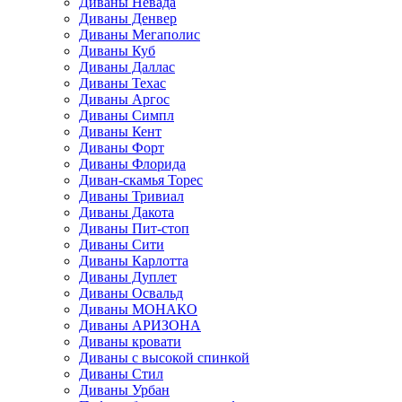
Диваны Невада
Диваны Денвер
Диваны Мегаполис
Диваны Куб
Диваны Даллас
Диваны Техас
Диваны Аргос
Диваны Симпл
Диваны Кент
Диваны Форт
Диваны Флорида
Диван-скамья Торес
Диваны Тривиал
Диваны Дакота
Диваны Пит-стоп
Диваны Сити
Диваны Карлотта
Диваны Дуплет
Диваны Освальд
Диваны МОНАКО
Диваны АРИЗОНА
Диваны кровати
Диваны с высокой спинкой
Диваны Стил
Диваны Урбан