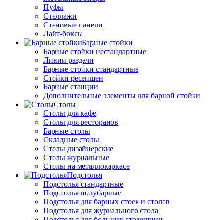
Пуфы
Стеллажи
Стеновые панели
Лайт-боксы
Барные стойки
Барные стойки нестандартные
Линии раздачи
Барные стойки стандартные
Стойки ресепшен
Барные станции
Дополнительные элементы для барной стойки
Столы
Столы для кафе
Столы для ресторанов
Барные столы
Складные столы
Столы дизайнерские
Столы журнальные
Столы на металлокаркасе
Подстолья
Подстолья стандартные
Подстолья полубарные
Подстолья для барных стоек и столов
Подстолья для журнального стола
Подстолья для больших столешниц