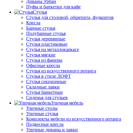
Диваны Урбан
Пуфы и банкетки для кафе
Стулья
Стулья для столовой, общепита, фудкортов
Кресла
Барные стулья
Полубарные стулья
Стулья деревянные
Стулья пластиковые
Стулья на металлокаркасе
Стулья мягкие
Стулья из фанеры
Офисные кресла
Стулья из искусственного ротанга
Стулья в стиле ЛОФТ
Стулья секционные
Складные лавки
Стулья банкетные
Сиденья для стульев
Уличная мебель
Уличные столы
Уличные стулья
Комплекты мебели из искусственного ротанга
Подвесные кресла
Уличные диваны и лавки