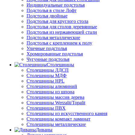
Индивидуальные подстолья
Подстолья в стиле Лофт
Подстолья двойные
Подстолья для круглого стола
Подстолья для столов деревянные
Подстолья из нержавеющей стали
Подстолья металлические
Подстолья с креплением к полу
Уличные подстолья
Хромированные подстолья
Чугунные подстолья
Столешницы
Столешницы ЛДСП
Столешницы МДФ
Столешницы HPL
Столешницы алюминий
Столешницы из шпона
Столешницы массив дерева
Столешницы Werzalit/Topalit
Столешницы ПВХ
Столешницы из искусственного камня
Столешницы компакт ламинат
Столешницы металлические
Диваны