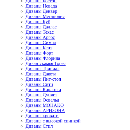
Диваны Бостон
Диваны Невада
Диваны Денвер
Диваны Мегаполис
Диваны Куб
Диваны Даллас
Диваны Техас
Диваны Аргос
Диваны Симпл
Диваны Кент
Диваны Форт
Диваны Флорида
Диван-скамья Торес
Диваны Тривиал
Диваны Дакота
Диваны Пит-стоп
Диваны Сити
Диваны Карлотта
Диваны Дуплет
Диваны Освальд
Диваны МОНАКО
Диваны АРИЗОНА
Диваны кровати
Диваны с высокой спинкой
Диваны Стил