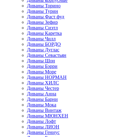
Диваны корпусные
Диваны Торино
Диваны Турин
Диваны Фаст фуд
Диваны Зефир
Диваны Сиэтл
Диваны Каретка
Диваны Чилл
Диваны БОРДО
Диваны Дуглас
Диваны Севастьян
Диваны Шон
Диваны Бэрри
Диваны Море
Диваны НОРМАН
Диваны ХИЛС
Диваны Честер
Диваны Анна
Диваны Барни
Диваны Мока
Диваны Винтаж
Диваны МЮНХЕН
Диваны Лофт
Диваны ЛИОН
Диваны Гениус